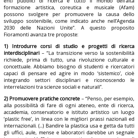
enti pubblici di ricerca e tutto il mondo dell’alta
formazione artistica, coreutica e musicale (Afam)
possono svolgere per promuovere la causa dello
sviluppo sostenibile, come indicato anche nell’Agenda
2030 delle Nazioni Unite”. A questo proposito
Fioramonti avanza tre proposte:
1) Introdurre corsi di studio e progetti di ricerca
interdisciplinari
– “La transizione verso la sostenibilità
richiede, prima di tutto, una rivoluzione culturale e
concettuale. Abbiamo bisogno di studenti e ricercatori
capaci di pensare ed agire in modo ‘sistemico’, cioè
integrando settori disciplinari e riconoscendo le
interrelazioni tra scienze sociali e naturali”.
2) Promuovere pratiche concrete
– “Penso, per esempio,
alla possibilità di fare di ogni ateneo, ente di ricerca,
accademia, conservatorio e istituto artistico un luogo
‘plastic free’, in linea con le migliori prassi nazionali ed
internazionali. (...) Bandire la plastica usa e getta da tutti
gli uffici, aule, mense e laboratori darebbe un segnale