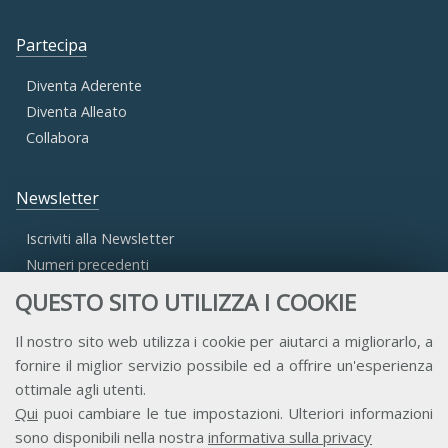
Partecipa
Diventa Aderente
Diventa Alleato
Collabora
Newsletter
Iscriviti alla Newsletter
Numeri precedenti
QUESTO SITO UTILIZZA I COOKIE
Area Riservata
Il nostro sito web utilizza i cookie per aiutarci a migliorarlo, a
fornire il miglior servizio possibile ed a offrire un'esperienza
Accesso Aderenti
ottimale agli utenti.
Accesso Consulta
Qui
puoi cambiare le tue impostazioni. Ulteriori informazioni
Accesso Team
sono disponibili nella nostra
informativa sulla privacy