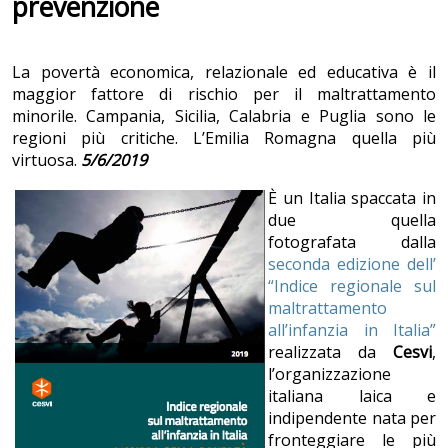
prevenzione
La povertà economica, relazionale ed educativa è il
maggior fattore di rischio per il maltrattamento
minorile. Campania, Sicilia, Calabria e Puglia sono le
regioni più critiche. L’Emilia Romagna quella più
virtuosa.
5/6/2019
È un Italia spaccata in
due quella
fotografata dalla
seconda edizione dell’
“Indice regionale sul
maltrattamento
all’infanzia in Italia”
realizzata da
Cesvi
,
l’organizzazione
italiana laica e
indipendente nata per
fronteggiare le più