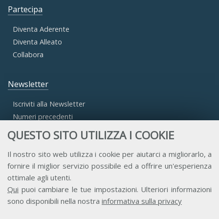
Partecipa
Diventa Aderente
Diventa Alleato
Collabora
Newsletter
Iscriviti alla Newsletter
Numeri precedenti
QUESTO SITO UTILIZZA I COOKIE
Area Riservata
Il nostro sito web utilizza i cookie per aiutarci a migliorarlo, a
fornire il miglior servizio possibile ed a offrire un'esperienza
Accesso Aderenti
ottimale agli utenti.
Accesso Consulta
Qui
puoi cambiare le tue impostazioni. Ulteriori informazioni
Accesso Team
sono disponibili nella nostra
informativa sulla privacy