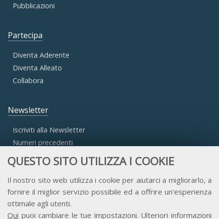
Pubblicazioni
Partecipa
Diventa Aderente
Diventa Alleato
Collabora
Newsletter
Iscriviti alla Newsletter
Numeri precedenti
QUESTO SITO UTILIZZA I COOKIE
Area Riservata
Il nostro sito web utilizza i cookie per aiutarci a migliorarlo, a
fornire il miglior servizio possibile ed a offrire un'esperienza
Accesso Aderenti
ottimale agli utenti.
Accesso Consulta
Qui
puoi cambiare le tue impostazioni. Ulteriori informazioni
Accesso Team