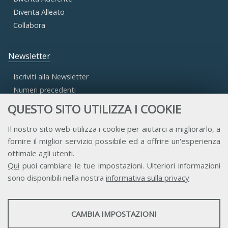
Diventa Alleato
Collabora
Newsletter
Iscriviti alla Newsletter
Numeri precedenti
QUESTO SITO UTILIZZA I COOKIE
Area Riservata
Il nostro sito web utilizza i cookie per aiutarci a migliorarlo, a
fornire il miglior servizio possibile ed a offrire un'esperienza
Accesso Aderenti
ottimale agli utenti.
Accesso Consulta
Qui
puoi cambiare le tue impostazioni. Ulteriori informazioni
Accesso Team
sono disponibili nella nostra
informativa sulla privacy
STATISTICHE
CAMBIA IMPOSTAZIONI
Strumenti statistici che raccolgono dati anonimi sull'utilizzo e la