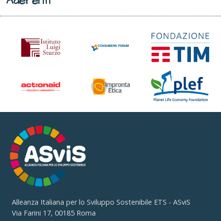
Aderenti
Alleanza Italiana per lo Sviluppo Sostenibile ETS - ASviS
Via Farini 17, 00185 Roma