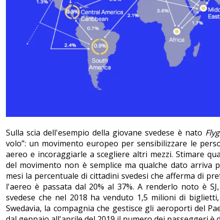
Sulla scia dell'esempio della giovane svedese è nato
Fly
volo”: un movimento europeo per sensibilizzare le person
aereo e incoraggiarle a scegliere altri mezzi. Stimare qu
del movimento non è semplice ma qualche dato arriva pro
mesi la percentuale di cittadini svedesi che afferma di pref
l'aereo è passata dal 20% al 37%. A renderlo noto è SJ,
svedese che nel 2018 ha venduto 1,5 milioni di biglietti,
Swedavia, la compagnia che gestisce gli aeroporti del Pa
dal gennaio all'aprile del 2019 il numero dei passeggeri è d