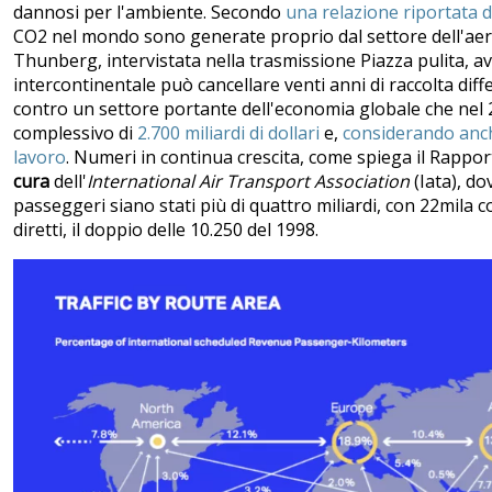
dannosi per l'ambiente. Secondo
una relazione riportata d
CO2 nel mondo sono generate proprio dal settore dell'aeron
Thunberg, intervistata nella trasmissione Piazza pulita, a
intercontinentale può cancellare venti anni di raccolta dif
contro un settore portante dell'economia globale che nel 
complessivo di
2.700 miliardi di dollari
e,
considerando anche
lavoro
. Numeri in continua crescita, come spiega il Rappo
cura
dell'
International Air Transport Association
(Iata), do
passeggeri siano stati più di quattro miliardi, con 22mila co
diretti, il doppio delle 10.250 del 1998.