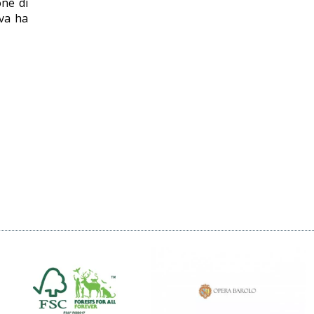
one di
iva ha