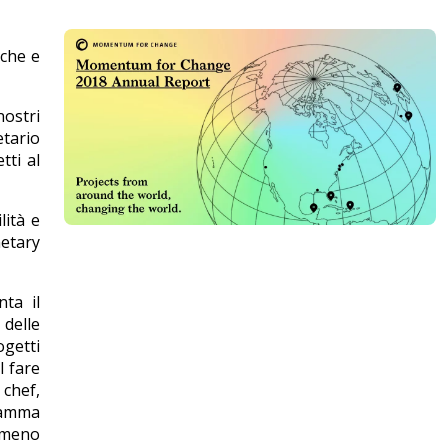
iche e
nostri
etario
tti al
lità e
netary
nta il
delle
ogetti
l fare
 chef,
gramma
e meno