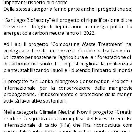
impattanti rispetto alla carne.
Della stessa categoria fanno parte anche i progetti che s
“Santiago Biofactory” è il progetto di riqualificazione di tr
convertire i fanghi di depurazione in energia pulita. Tut
energetico e carbon neutral entro il 2022.
Ad Haiti il progetto “Composting Waste Treatment” ha c
ecologica e fornito un servizio di ritiro e trattamento
utilizzato per sostenere l’agricoltura e la riforestazione di
di carbonio nel suolo. Il compost migliora la resilienza 
piante, stabilizzando i suoli e riducendo l'impatto di inondaz
Il progetto "Sri Lanka Mangrove Conservation Project" s
internazionale per la conservazione delle mangrovie
propagazione, rimboschimento e protezione delle mangrovi
attività lavorative sostenibili.
Nella categoria
Climate Neutral Now
il progetto “Creati
rendere la squadra di calcio inglese del Forest Green 
internazionale di calcio (Fifa) che l’ha riconosciuta 
sostenibilità introdotte: pannelli solari, punti di ricarica