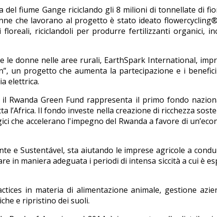
 del fiume Gange riciclando gli 8 milioni di tonnellate di fio
donne che lavorano al progetto è stato ideato flowercycling
floreali, riciclandoli per produrre fertilizzanti organici, i
e le donne nelle aree rurali, EarthSpark International, imp
on”, un progetto che aumenta la partecipazione e i benefici
a elettrica.
il Rwanda Green Fund rappresenta il primo fondo naziona
a l’Africa. Il fondo investe nella creazione di ricchezza soste
egici che accelerano l'impegno del Rwanda a favore di un’ec
ente e Sustentável, sta aiutando le imprese agricole a cond
are in maniera adeguata i periodi di intensa siccità a cui è e
actices in materia di alimentazione animale, gestione azie
che e ripristino dei suoli.