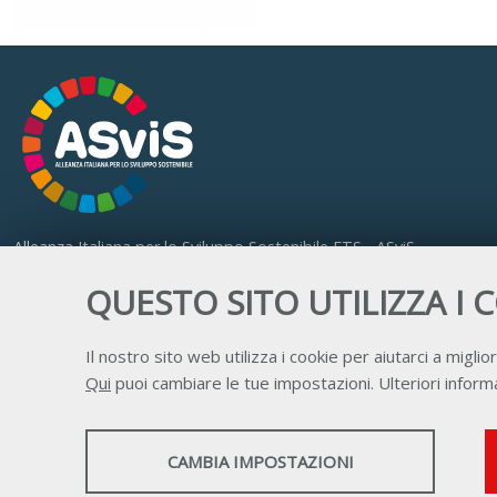
Alleanza Italiana per lo Sviluppo Sostenibile ETS - ASviS
Via Farini 17, 00185 Roma
QUESTO SITO UTILIZZA I 
C.F. 97893090585 P.IVA 14610671001
Il nostro sito web utilizza i cookie per aiutarci a miglior
Qui
puoi cambiare le tue impostazioni. Ulteriori informa
STATISTICHE
CAMBIA IMPOSTAZIONI
Strumenti statistici che raccolgono dati anonimi