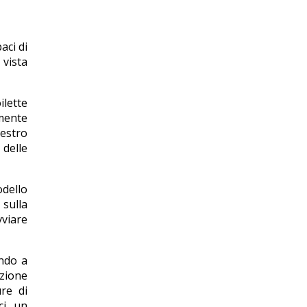
aci di
 vista
lette
amente
uestro
 delle
odello
sulla
vviare
endo a
azione
ure di
ci, un