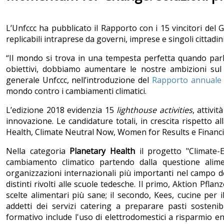
L’Unfccc ha pubblicato il Rapporto con i 15 vincitori del 
replicabili intraprese da governi, imprese e singoli cittadin
“Il mondo si trova in una tempesta perfetta quando parl
obiettivi, dobbiamo aumentare le nostre ambizioni sul c
generale Unfccc, nell’introduzione del
Rapporto annuale
mondo contro i cambiamenti climatici.
L’edizione 2018 evidenzia 15
lighthouse activities
, attivit
innovazione. Le candidature totali, in crescita rispetto a
Health, Climate Neutral Now, Women for Results e Financi
Nella categoria
Planetary Health
il progetto "Climate-E
cambiamento climatico partendo dalla questione alime
organizzazioni internazionali più importanti nel campo del
distinti rivolti alle scuole tedesche. Il primo, Aktion Pf
scelte alimentari più sane; il secondo, Kees, cucine per i
addetti dei servizi catering a preparare pasti sostenib
formativo include l'uso di elettrodomestici a risparmio e