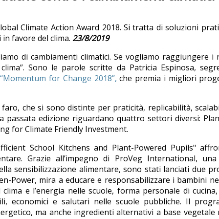
Global Climate Action Award 2018. Si tratta di soluzioni prat
i in favore del clima.
23/8/2019
iamo di cambiamenti climatici. Se vogliamo raggiungere i 
lima”. Sono le parole scritte da Patricia Espinosa, segr
 “Momentum for Change 2018”,
che premia i migliori proge
à faro, che si sono distinte per praticità, replicabilità, scalabi
lla passata edizione riguardano quattro settori diversi: Pla
ng for Climate Friendly Investment.
fficient School Kitchens and Plant-Powered Pupils" affro
ntare. Grazie all’impegno di ProVeg International, una 
la sensibilizzazione alimentare, sono stati lanciati due pr
lanzen-Power, mira a educare e responsabilizzare i bambini ne
l clima e l’energia nelle scuole, forma personale di cucina,
ili, economici e salutari nelle scuole pubbliche. Il pro
nergetico, ma anche ingredienti alternativi a base vegetal