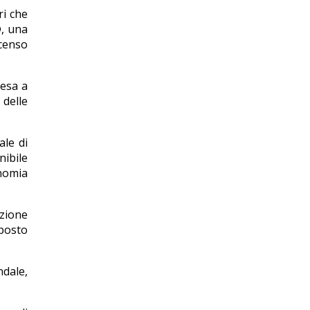
ri che
®, una
ncenso
resa a
 delle
le di
nibile
onomia
uzione
sposto
ndale,