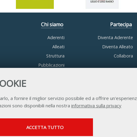
Chi siamo
Partecipa
Aderenti
Diventa Aderente
Alleati
Diventa Alleato
Struttura
Collabora
Pubblicazioni
COOKIE
arlo, a fornire il miglior servizio possibile ed a offrire un'esperienz
zioni sono disponibili nella nostra
informativa sulla privacy
Contatti
Privacy
Trasparenza
Credits
SERVIZI FACOLTATVI
ACCETTA TUTTO
Questi cookie vengono utilizzati per abilitare servizi di