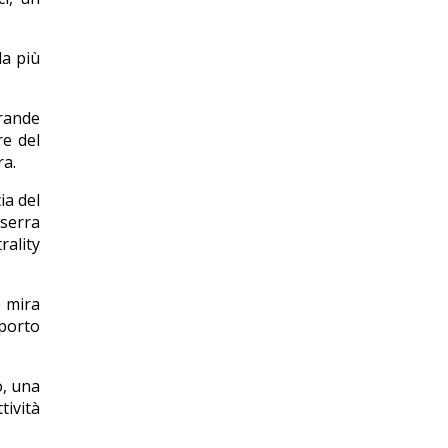
la più
grande
re del
ra.
ia del
 serra
rality
e mira
sporto
o, una
tività