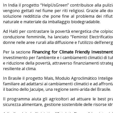
In India il progetto “HelpUsGreen” contribuisce alla pulizia
vengono gettati nel fiume per riti religiosi. Grazie alle 
soluzione redditizia che pone fine al problema dei rifiuti 
naturale e materiale da imballaggio biodegradabile.
Ad Haiti per contrastare la povertà energetica che colpisc
conduzione femminile, ha lanciato “Feminist Electrificati
donne nelle aree rurali alla diffusione e l’utilizzo dell’energi
Per la sezione
Financing for Climate Friendly Investment
investimento per l’ambiente e i cambiamenti climatici di tutt
e riduzione della povertà, attraverso finanziamenti strat
resiliente al clima.
In Brasile il progetto Mais, Modulo Agroclimático Intelig
familiare ad adattarsi ai cambiamenti climatici e ad affront
il bacino dello Jacuípe, una regione semi-arida del Brasile.
Il programma aiuta gli agricoltori ad attuare le best pr
sicurezza alimentare, gestione sostenibile delle risorse idri