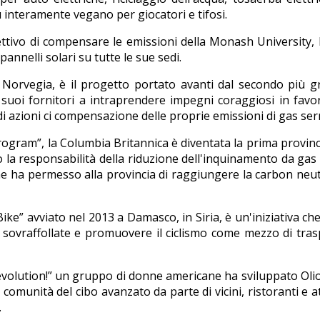
 interamente vegano per giocatori e tifosi.
ettivo di compensare le emissioni della Monash University, 
pannelli solari su tutte le sue sedi.
n Norvegia, è il progetto portato avanti dal secondo più 
i suoi fornitori a intraprendere impegni coraggiosi in favo
di azioni ci compensazione delle proprie emissioni di gas ser
gram”, la Columbia Britannica è diventata la prima provinc
la responsabilità della riduzione dell'inquinamento da gas
e che ha permesso alla provincia di raggiungere la carbon neut
 Bike” avviato nel 2013 a Damasco, in Siria, è un'iniziativa ch
de sovraffollate e promuovere il ciclismo come mezzo di tra
volution!” un gruppo di donne americane ha sviluppato Oli
comunità del cibo avanzato da parte di vicini, ristoranti e at
.