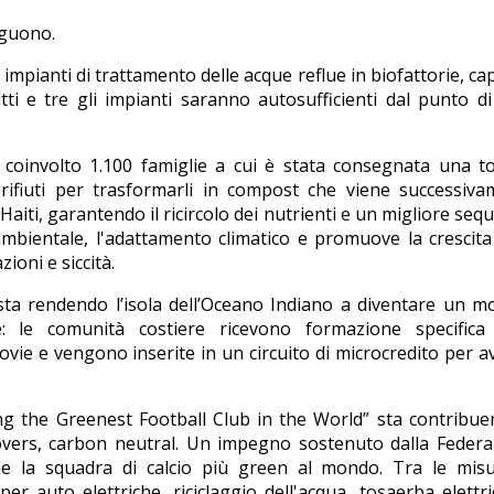
eguono.
e impianti di trattamento delle acque reflue in biofattorie, cap
ti e tre gli impianti saranno autosufficienti dal punto di
oinvolto 1.100 famiglie a cui è stata consegnata una toi
 rifiuti per trasformarli in compost che viene successiv
 Haiti, garantendo il ricircolo dei nutrienti e un migliore seq
ambientale, l'adattamento climatico e promuove la crescita
ioni e siccità.
ta rendendo l’isola dell’Oceano Indiano a diventare un m
: le comunità costiere ricevono formazione specifica 
e e vengono inserite in un circuito di microcredito per a
ng the Greenest Football Club in the World” sta contribu
Rovers, carbon neutral. Un impegno sostenuto dalla Feder
come la squadra di calcio più green al mondo. Tra le mis
 per auto elettriche, riciclaggio dell'acqua, tosaerba elettri