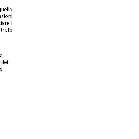
uello
azioni
iare i
strofe
e,
o dei
te