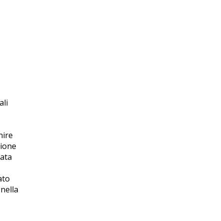
ali
nire
zione
nata
ato
nella