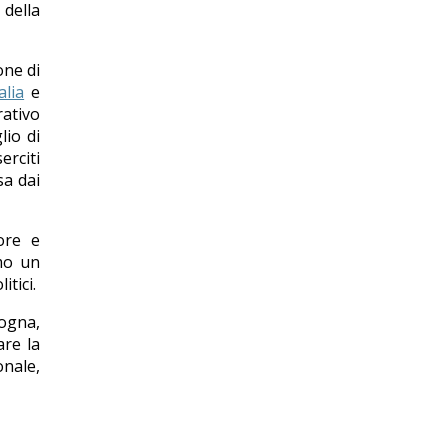
 della
one di
alia
e
rativo
lio di
erciti
sa dai
ore e
imo un
tici.
logna,
are la
onale,