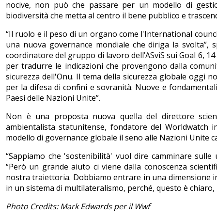
nocive, non può che passare per un modello di gestione
biodiversità che metta al centro il bene pubblico e trascend
“Il ruolo e il peso di un organo come l'International counc
una nuova governance mondiale che diriga la svolta”, sp
coordinatore del gruppo di lavoro dell’ASviS sui Goal 6, 1
per tradurre le indicazioni che provengono dalla comunità 
sicurezza dell'Onu. Il tema della sicurezza globale oggi n
per la difesa di confini e sovranità. Nuove e fondamentali
Paesi delle Nazioni Unite”.
Non è una proposta nuova quella del direttore scien
ambientalista statunitense, fondatore del Worldwatch in
modello di governance globale il seno alle Nazioni Unite car
“Sappiamo che 'sostenibilità' vuol dire camminare sulle
“Però un grande aiuto ci viene dalla conoscenza scientific
nostra traiettoria. Dobbiamo entrare in una dimensione in
in un sistema di multilateralismo, perché, questo è chiaro, 
Photo Credits: Mark Edwards per il Wwf