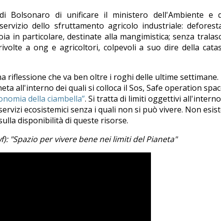
di Bolsonaro di unificare il ministero dell'Ambiente e q
servizio dello sfruttamento agricolo industriale: deforest
ia in particolare, destinate alla mangimistica; senza tralasc
 rivolte a ong e agricoltori, colpevoli a suo dire della cata
 riflessione che va ben oltre i roghi delle ultime settimane.
eta all'interno dei quali si colloca il Sos, Safe operation spac
onomia della ciambella”
. Si tratta di limiti oggettivi all'intern
servizi ecosistemici senza i quali non si può vivere. Non esis
ulla disponibilità di queste risorse.
: "Spazio per vivere bene nei limiti del Pianeta"