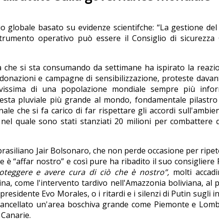
 globale basato su evidenze scientifche: “La gestione de
trumento operativo può essere il Consiglio di sicurezza 
 che si sta consumando da settimane ha ispirato la reazi
, donazioni e campagne di sensibilizzazione, proteste davant
vivissima di una popolazione mondiale sempre più infor
esta pluviale più grande al mondo, fondamentale pilastro
nale che si fa carico di far rispettare gli accordi sull'ambien
 nel quale sono stati stanziati 20 milioni per combattere 
brasiliano Jair Bolsonaro, che non perde occasione per ripet
 è “affar nostro” e così pure ha ribadito il suo consigliere 
eggere e avere cura di ciò che è nostro”,
molti accadi
dina, come l'intervento tardivo nell'Amazzonia boliviana, al p
residente Evo Morales, o i ritardi e i silenzi di Putin sugli i
no cancellato un'area boschiva grande come Piemonte e Lom
 Canarie.