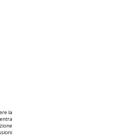
ere la
bentra
uzione
ssioni