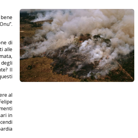
l bene
Onu”.
one di
i alle
mata,
 degli
te? Il
questi
ere al
Felipe
menti
ari in
ncendi
bardia