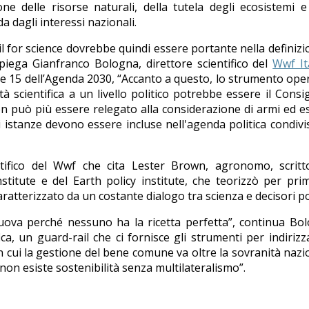
 delle risorse naturali, della tutela degli ecosistemi e
a dagli interessi nazionali.
il for science dovrebbe quindi essere portante nella definizi
iega Gianfranco Bologna, direttore scientifico del
Wwf It
4 e 15 dell’Agenda 2030, “Accanto a questo, lo strumento ope
scientifica a un livello politico potrebbe essere il Consig
on può più essere relegato alla considerazione di armi ed es
 istanze devono essere incluse nell'agenda politica condivi
tifico del Wwf che cita Lester Brown, agronomo, scritt
stitute e del Earth policy institute, che teorizzò per pr
atterizzato da un costante dialogo tra scienza e decisori poli
 uova perché nessuno ha la ricetta perfetta”, continua Bo
a, un guard-rail che ci fornisce gli strumenti per indirizz
 cui la gestione del bene comune va oltre la sovranità nazi
non esiste sostenibilità senza multilateralismo”.