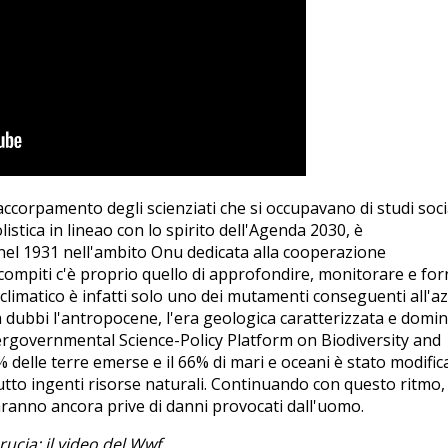
 accorpamento degli scienziati che si occupavano di studi soci
listica in lineao con lo spirito dell'Agenda 2030, è
nel 1931 nell'ambito Onu dedicata alla cooperazione
 compiti c'è proprio quello di approfondire, monitorare e for
climatico è infatti solo uno dei mutamenti conseguenti all'a
 dubbi l'antropocene, l'era geologica caratterizzata e domi
ergovernmental Science-Policy Platform on Biodiversity and
 delle terre emerse e il 66% di mari e oceani è stato modific
tto ingenti risorse naturali. Continuando con questo ritmo, 
saranno ancora prive di danni provocati dall'uomo.
ucia: il video del Wwf