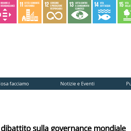
osa facciamo
Notizie e Eventi
Pu
l dibattito sulla governance mondiale