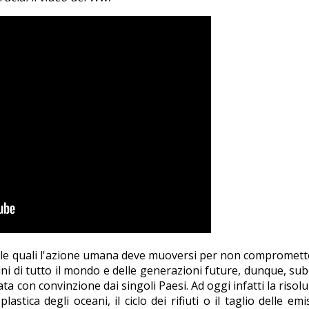
 delle quali l'azione umana deve muoversi per non compromett
dini di tutto il mondo e delle generazioni future, dunque, su
ta con convinzione dai singoli Paesi. Ad oggi infatti la risol
tica degli oceani, il ciclo dei rifiuti o il taglio delle emi