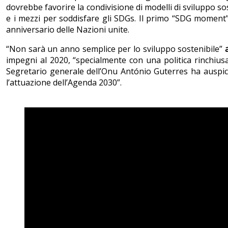
dovrebbe favorire la condivisione di modelli di sviluppo so
e i mezzi per soddisfare gli SDGs. Il primo “SDG moment
anniversario delle Nazioni unite.
“Non sarà un anno semplice per lo sviluppo sostenibile”
impegni al 2020, “specialmente con una politica rinchiusa 
Segretario generale dell’Onu António Guterres ha auspic
l’attuazione dell’Agenda 2030”.