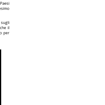
 Paesi
5esimo
sugli
che il
io per