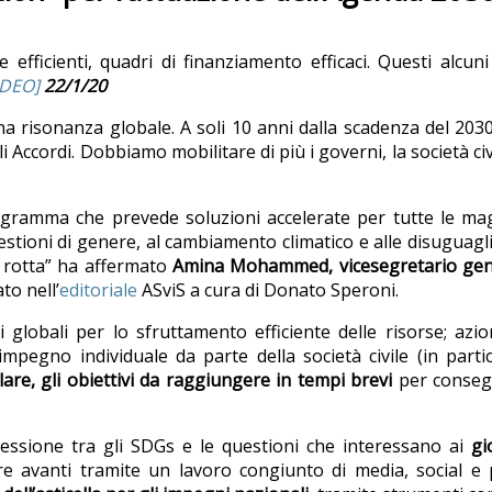
efficienti, quadri di finanziamento efficaci. Questi alcuni
IDEO]
22/1/20
una risonanza globale. A soli 10 anni dalla scadenza del 2030
ccordi. Dobbiamo mobilitare di più i governi, la società civi
ogramma che prevede soluzioni accelerate per tutte le ma
uestioni di genere, al cambiamento climatico e alle disuguagl
 rotta” ha affermato
Amina Mohammed, vicesegretario gen
to nell’
editoriale
ASviS a cura di Donato Speroni.
 globali per lo sfruttamento efficiente delle risorse; azio
impegno individuale da parte della società civile (in parti
lare, gli obiettivi da raggiungere in tempi brevi
per consegu
nessione tra gli SDGs e le questioni che interessano ai
gi
re avanti tramite un lavoro congiunto di media, social e 