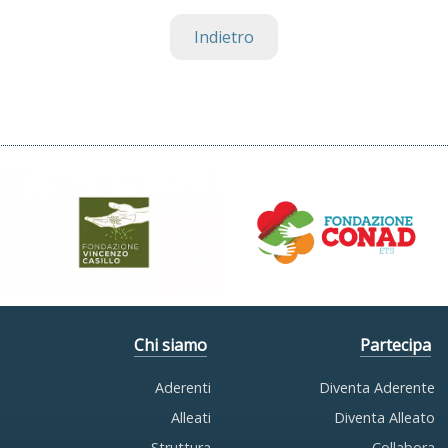
Indietro
Chi siamo
Partecipa
Aderenti
Diventa Aderente
Alleati
Diventa Alleato
Struttura
Collabora