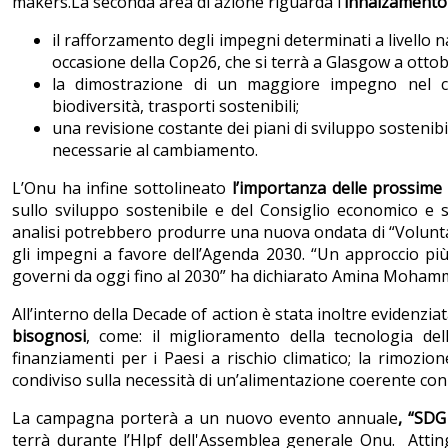
makers.La seconda area di azione riguarda l’
innalzamento d
il rafforzamento degli impegni determinati a livello n
occasione della Cop26, che si terrà a Glasgow a otto
la dimostrazione di un maggiore impegno nel con
biodiversità, trasporti sostenibili;
una revisione costante dei piani di sviluppo sostenibi
necessarie al cambiamento.
L’Onu ha infine sottolineato
l’importanza delle prossime r
sullo sviluppo sostenibile e del Consiglio economico e 
analisi potrebbero produrre una nuova ondata di “Voluntary
gli impegni a favore dell’Agenda 2030. “Un approccio più
governi da oggi fino al 2030” ha dichiarato Amina Moham
All’interno della Decade of action è stata inoltre evidenzia
bisognosi
, come: il miglioramento della tecnologia dell
finanziamenti per i Paesi a rischio climatico; la rimozion
condiviso sulla necessità di un’alimentazione coerente con
La campagna porterà a un nuovo evento annuale
, “SD
terrà durante l’Hlpf dell'Assemblea generale Onu. Atting