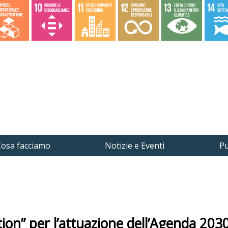
osa facciamo
Notizie e Eventi
Pu
ction” per l’attuazione dell’Agenda 203