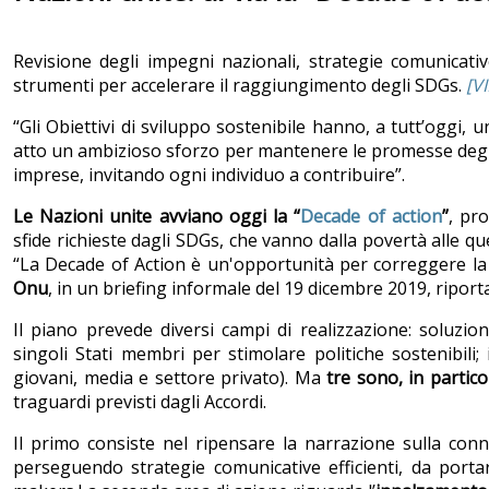
Revisione degli impegni nazionali, strategie comunicative 
strumenti per accelerare il raggiungimento degli SDGs.
[V
“Gli Obiettivi di sviluppo sostenibile hanno, a tutt’oggi, 
atto un ambizioso sforzo per mantenere le promesse degli A
imprese, invitando ogni individuo a contribuire”.
Le Nazioni unite avviano oggi la “
Decade of action
”
, pr
sfide richieste dagli SDGs, che vanno dalla povertà alle q
“La Decade of Action è un'opportunità per correggere la
Onu
, in un briefing informale del 19 dicembre 2019, riporta
Il piano prevede diversi campi di realizzazione: soluzioni
singoli Stati membri per stimolare politiche sostenibili; 
giovani, media e settore privato). Ma
tre sono, in partico
traguardi previsti dagli Accordi.
Il primo consiste nel ripensare la narrazione sulla con
perseguendo strategie comunicative efficienti, da porta