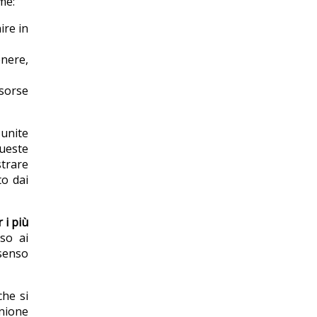
me:
ire in
nere,
isorse
 unite
queste
strare
to dai
 i più
sso ai
nsenso
che si
unione