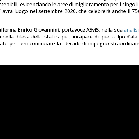
stenibili, evidenziando le aree di miglioramento per i singoli
” avrà luogo nel settembre 2020, che celebrerà anche il 7
afferma Enrico Giovannini, portavoce ASviS
, nella sua
analisi
nella difesa dello status quo, incapace di quel colpo d’ala 
ato per ben cominciare la “decade di impegno straordinar