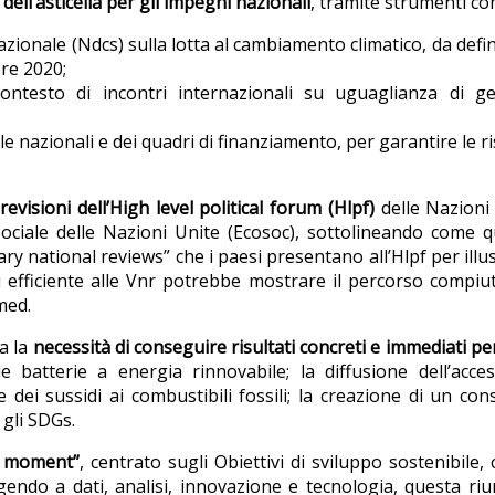
ell’asticella per gli impegni nazionali
, tramite strumenti co
azionale (Ndcs) sulla lotta al cambiamento climatico, da defin
bre 2020;
testo di incontri internazionali su uguaglianza di ge
le nazionali e dei quadri di finanziamento, per garantire le r
evisioni dell’High level political forum (Hlpf)
delle Nazioni
sociale delle Nazioni Unite (Ecosoc), sottolineando come 
 national reviews” che i paesi presentano all’Hlpf per illu
 efficiente alle Vnr potrebbe mostrare il percorso compiu
med.
ta la
necessità di conseguire risultati concreti e immediati per
e batterie a energia rinnovabile; la diffusione dell’acce
e dei sussidi ai combustibili fossili; la creazione di un co
 gli SDGs.
G moment”
, centrato sugli Obiettivi di sviluppo sostenibile, 
endo a dati, analisi, innovazione e tecnologia, questa ri