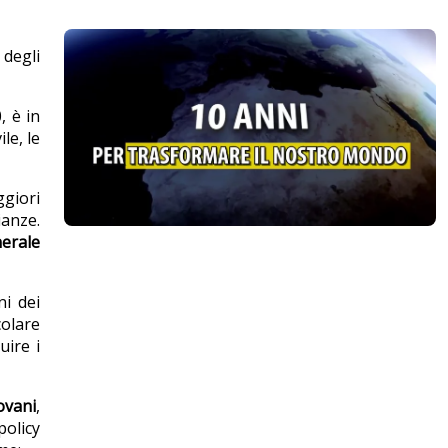
 degli
, è in
le, le
ggiori
ianze.
erale
ni dei
colare
ire i
ovani
,
policy