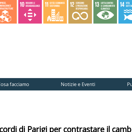
osa facciamo
Notizie e Eventi
Pu
ccordi di Parigi per contrastare il cam