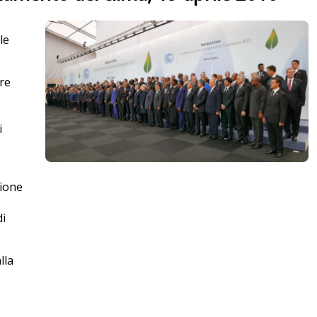
le
tre
i
zione
di
lla