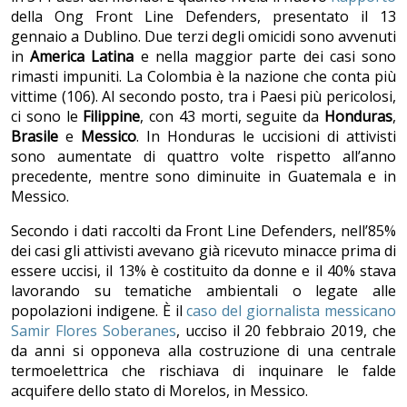
della Ong Front Line Defenders, presentato il 13
gennaio a Dublino. Due terzi degli omicidi sono avvenuti
in
America Latina
e nella maggior parte dei casi sono
rimasti impuniti. La Colombia è la nazione che conta più
vittime (106). Al secondo posto, tra i Paesi più pericolosi,
ci sono le
Filippine
, con 43 morti, seguite da
Honduras
,
Brasile
e
Messico
. In Honduras le uccisioni di attivisti
sono aumentate di quattro volte rispetto all’anno
precedente, mentre sono diminuite in Guatemala e in
Messico.
Secondo i dati raccolti da Front Line Defenders, nell’85%
dei casi gli attivisti avevano già ricevuto minacce prima di
essere uccisi, il 13% è costituito da donne e il 40% stava
lavorando su tematiche ambientali o legate alle
popolazioni indigene. È il
caso del giornalista messicano
Samir Flores Soberanes
, ucciso il 20 febbraio 2019, che
da anni si opponeva alla costruzione di una centrale
termoelettrica che rischiava di inquinare le falde
acquifere dello stato di Morelos, in Messico.