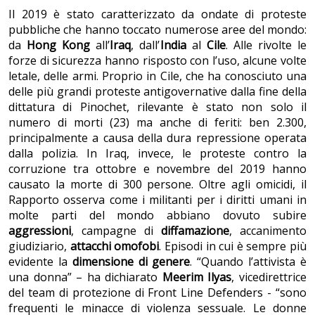
Il 2019 è stato caratterizzato da ondate di proteste
pubbliche che hanno toccato numerose aree del mondo:
da
Hong Kong
all’
Iraq
, dall’
India
al
Cile
. Alle rivolte le
forze di sicurezza hanno risposto con l’uso, alcune volte
letale, delle armi. Proprio in Cile, che ha conosciuto una
delle più grandi proteste antigovernative dalla fine della
dittatura di Pinochet, rilevante è stato non solo il
numero di morti (23) ma anche di feriti: ben 2.300,
principalmente a causa della dura repressione operata
dalla polizia. In Iraq, invece, le proteste contro la
corruzione tra ottobre e novembre del 2019 hanno
causato la morte di 300 persone. Oltre agli omicidi, il
Rapporto osserva come i militanti per i diritti umani in
molte parti del mondo abbiano dovuto subire
aggressioni
, campagne di
diffamazione
, accanimento
giudiziario,
attacchi omofobi
. Episodi in cui è sempre più
evidente la
dimensione di genere
. “Quando l’attivista è
una donna” – ha dichiarato
Meerim Ilyas
, vicedirettrice
del team di protezione di Front Line Defenders - “sono
frequenti le minacce di violenza sessuale. Le donne