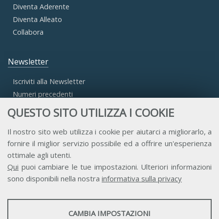
Diventa Aderente
Diventa Alleato
Collabora
Newsletter
Iscriviti alla Newsletter
Numeri precedenti
QUESTO SITO UTILIZZA I COOKIE
Area Riservata
Il nostro sito web utilizza i cookie per aiutarci a migliorarlo, a
fornire il miglior servizio possibile ed a offrire un'esperienza
Accesso Aderenti
ottimale agli utenti.
Accesso Consulta
Qui
puoi cambiare le tue impostazioni. Ulteriori informazioni
Accesso Team
sono disponibili nella nostra
informativa sulla privacy
STATISTICHE
CAMBIA IMPOSTAZIONI