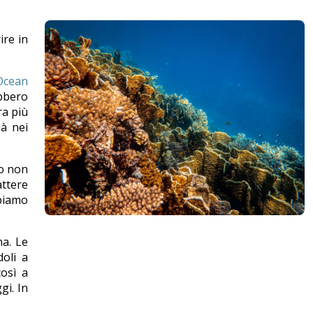
ire in
Ocean
ebbero
ra più
ià nei
ro non
ttere
bbiamo
na. Le
doli a
così a
gi. In