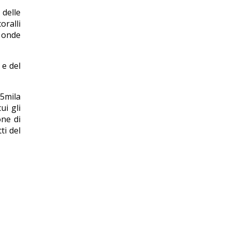
 delle
oralli
e onde
 e del
 5mila
ui gli
one di
ti del