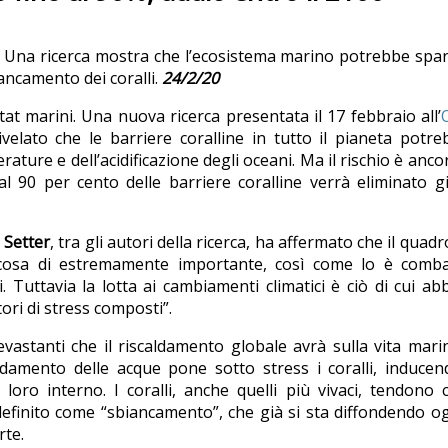
. Una ricerca mostra che l’ecosistema marino potrebbe spar
iancamento dei coralli.
24/2/20
at marini. Una nuova ricerca presentata il 17 febbraio all’
velato che le barriere coralline in tutto il pianeta potr
ature e dell’acidificazione degli oceani. Ma il rischio è anco
 al 90 per cento delle barriere coralline verrà eliminato g
 Setter
, tra gli autori della ricerca, ha affermato che il quad
alcosa di estremamente importante, così come lo è comba
 Tuttavia la lotta ai cambiamenti climatici è ciò di cui a
ori di stress composti”.
 devastanti che il riscaldamento globale avrà sulla vita mari
ldamento delle acque pone sotto stress i coralli, inducen
 loro interno. I coralli, anche quelli più vivaci, tendono 
efinito come “sbiancamento”, che già si sta diffondendo og
rte.