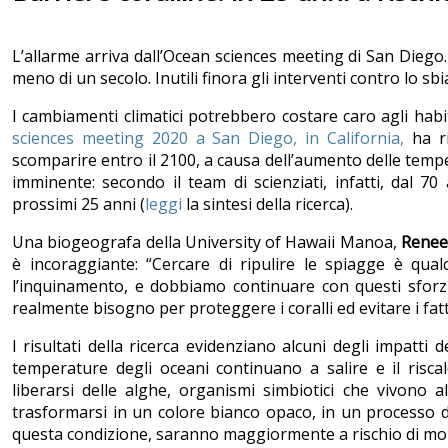
L’allarme arriva dall’Ocean sciences meeting di San Diego
meno di un secolo. Inutili finora gli interventi contro lo sb
I cambiamenti climatici potrebbero costare caro agli habit
sciences meeting 2020 a San Diego, in California,
ha ri
scomparire entro il 2100, a causa dell’aumento delle temper
imminente: secondo il team di scienziati, infatti, dal 70
prossimi 25 anni (
leggi
la sintesi della ricerca).
Una biogeografa della University of Hawaii Manoa,
Renee
è incoraggiante: “Cercare di ripulire le spiagge è qu
l’inquinamento, e dobbiamo continuare con questi sforzi.
realmente bisogno per proteggere i coralli ed evitare i fatt
I risultati della ricerca evidenziano alcuni degli impatti
temperature degli oceani continuano a salire e il risca
liberarsi delle alghe, organismi simbiotici che vivono al
trasformarsi in un colore bianco opaco, in un processo d
questa condizione, saranno maggiormente a rischio di mo