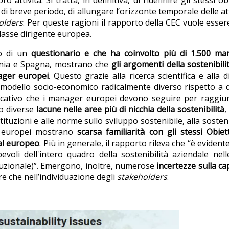
 attività. Si tratta, in definitiva, di ridefinire gli stessi obi
 di breve periodo, di allungare l’orizzonte temporale delle att
olders
. Per queste ragioni il rapporto della CEC vuole esse
lasse dirigente europea.
zo di un
questionario e che ha coinvolto più di 1.500 ma
lonia e Spagna, mostrano che
gli argomenti della sostenibili
ager europei
. Questo grazie alla ricerca scientifica e alla d
modello socio-economico radicalmente diverso rispetto a 
ificativo che i manager europei devono seguire per raggi
no diverse
lacune nelle aree più di nicchia della sostenibilità
,
istituzioni e alle norme sullo sviluppo sostenibile, alla sosteni
r europei mostrano
scarsa familiarità con gli stessi Obiett
eal europeo
. Più in generale, il rapporto rileva che “è evidente
i dell'intero quadro della sostenibilità aziendale nell
ituzionale)”. Emergono, inoltre, numerose
incertezze sulla ca
tre che nell’individuazione degli
stakeholders
.