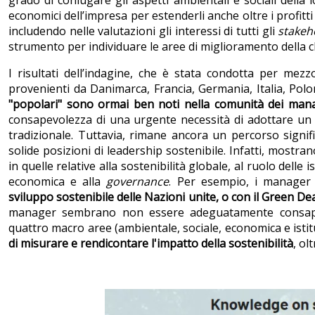
grado di coniugare gli aspetti ambientali e sociali della loro
economici dell’impresa per estenderli anche oltre i profitti
includendo nelle valutazioni gli interessi di tutti gli
stakeh
strumento per individuare le aree di miglioramento della c
I risultati dell’indagine, che è stata condotta per mez
provenienti da Danimarca, Francia, Germania, Italia, Po
"popolari" sono ormai ben noti nella comunità dei man
consapevolezza di una urgente necessità di adottare un 
tradizionale. Tuttavia, rimane ancora un percorso sign
solide posizioni di leadership sostenibile. Infatti, mostra
in quelle relative alla sostenibilità globale, al ruolo delle 
economica e alla
governance
. Per esempio, i manage
sviluppo sostenibile delle Nazioni unite, o con il Green D
manager sembrano non essere adeguatamente consapevol
quattro macro aree (ambientale, sociale, economica e ist
di misurare e rendicontare l'impatto della sostenibilità
, ol