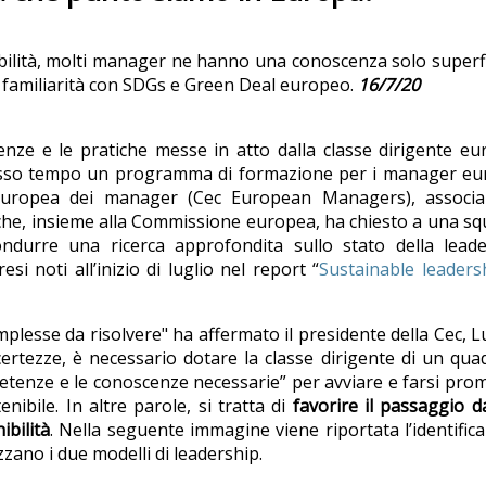
enibilità, molti manager ne hanno una conoscenza solo superfi
la familiarità con SDGs e Green Deal europeo.
16/7/20
tenze e le pratiche messe in atto dalla classe dirigente e
 stesso tempo un programma di formazione per i manager eu
 europea dei manager (Cec European Managers), associa
 che, insieme alla Commissione europea, ha chiesto a una s
ondurre una ricerca approfondita sullo stato della leade
esi noti all’inizio di luglio nel report “
Sustainable leaders
complesse da risolvere" ha affermato il presidente della Cec, 
ertezze, è necessario dotare la classe dirigente di un qua
petenze e le conoscenze necessarie” per avviare e farsi pro
nibile. In altre parole, si tratta di
favorire il passaggio 
ibilità
. Nella seguente immagine viene riportata l’identific
zano i due modelli di leadership.