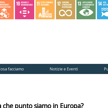
osa facciamo
Notizie e Eventi
Pu
 a che punto siamo in Europa?