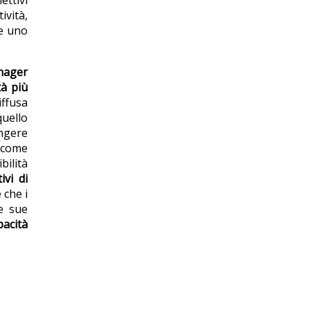
ettivi
ività,
re uno
nager
tà più
iffusa
quello
ungere
 come
bilità
ivi di
 che i
e sue
pacità