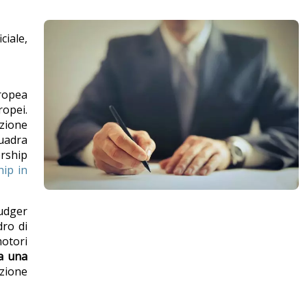
ciale,
uropea
ropei.
zione
quadra
rship
hip in
Ludger
dro di
motori
da una
azione