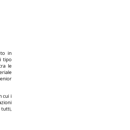
ato in
i tipo
tra le
eriale
senior
 cui i
azioni
tutti,