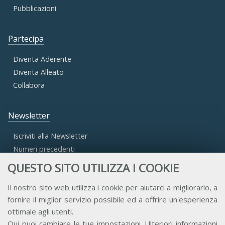
Pubblicazioni
Partecipa
Diventa Aderente
Diventa Alleato
Collabora
Newsletter
Iscriviti alla Newsletter
Numeri precedenti
QUESTO SITO UTILIZZA I COOKIE
Area Riservata
Il nostro sito web utilizza i cookie per aiutarci a migliorarlo, a
fornire il miglior servizio possibile ed a offrire un'esperienza
Accesso Aderenti
ottimale agli utenti.
Accesso Consulta
Qui
puoi cambiare le tue impostazioni. Ulteriori informazioni