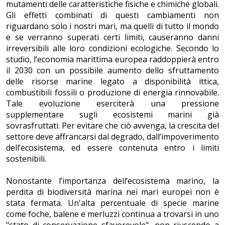
mutamenti delle caratteristiche fisiche e chimiche globali.
Gli effetti combinati di questi cambiamenti non
riguardano solo i nostri mari, ma quelli di tutto il mondo
e se verranno superati certi limiti, causeranno danni
irreversibili alle loro condizioni ecologiche. Secondo lo
studio, l’economia marittima europea raddoppierà entro
il 2030 con un possibile aumento dello sfruttamento
delle risorse marine legato a disponibilità ittica,
combustibili fossili o produzione di energia rinnovabile.
Tale evoluzione eserciterà una pressione
supplementare sugli ecosistemi marini già
sovrasfruttati. Per evitare che ciò avvenga, la crescita del
settore deve affrancarsi dal degrado, dall’impoverimento
dell’ecosistema, ed essere contenuta entro i limiti
sostenibili.
Nonostante l’importanza dell’ecosistema marino, la
perdita di biodiversità marina nei mari europei non è
stata fermata. Un'alta percentuale di specie marine
come foche, balene e merluzzi continua a trovarsi in uno
"stato di conservazione sfavorevole", non riuscendo a