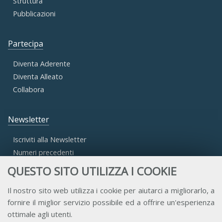
Struttura
Pubblicazioni
Partecipa
Diventa Aderente
Diventa Alleato
Collabora
Newsletter
Iscriviti alla Newsletter
Numeri precedenti
QUESTO SITO UTILIZZA I COOKIE
Area Riservata
Il nostro sito web utilizza i cookie per aiutarci a migliorarlo, a
fornire il miglior servizio possibile ed a offrire un'esperienza
Accesso Aderenti
ottimale agli utenti.
Accesso Consulta