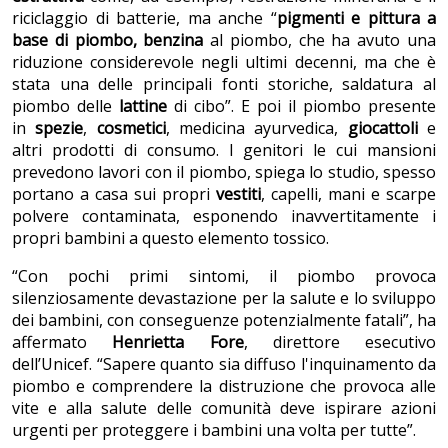
riciclaggio di batterie, ma anche “
pigmenti e pittura a
base di piombo,
benzina
al piombo, che ha avuto una
riduzione considerevole negli ultimi decenni, ma che è
stata una delle principali fonti storiche, saldatura al
piombo delle
lattine
di cibo”. E poi il piombo presente
in
spezie
,
cosmetici
, medicina ayurvedica,
giocattoli
e
altri prodotti di consumo. I genitori le cui mansioni
prevedono lavori con il piombo, spiega lo studio, spesso
portano a casa sui propri
vestiti
, capelli, mani e scarpe
polvere contaminata, esponendo inavvertitamente i
propri bambini a questo elemento tossico.
“Con pochi primi sintomi, il piombo provoca
silenziosamente devastazione per la salute e lo sviluppo
dei bambini, con conseguenze potenzialmente fatali”, ha
affermato
Henrietta Fore
, direttore esecutivo
dell’Unicef. “Sapere quanto sia diffuso l'inquinamento da
piombo e comprendere la distruzione che provoca alle
vite e alla salute delle comunità deve ispirare azioni
urgenti per proteggere i bambini una volta per tutte”.