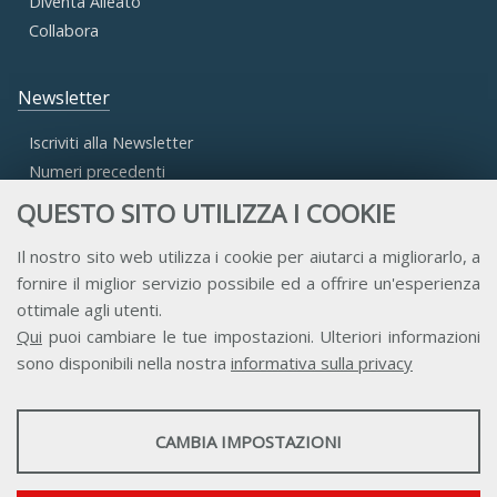
Diventa Alleato
Collabora
Newsletter
Iscriviti alla Newsletter
Numeri precedenti
QUESTO SITO UTILIZZA I COOKIE
Area Riservata
Il nostro sito web utilizza i cookie per aiutarci a migliorarlo, a
fornire il miglior servizio possibile ed a offrire un'esperienza
Accesso Aderenti
ottimale agli utenti.
Accesso Consulta
Qui
puoi cambiare le tue impostazioni. Ulteriori informazioni
Accesso Team
sono disponibili nella nostra
informativa sulla privacy
STATISTICHE
CAMBIA IMPOSTAZIONI
Strumenti statistici che raccolgono dati anonimi sull'utilizzo e la
funzionalità del sito web.
Contatti
Privacy
Trasparenza
Credits