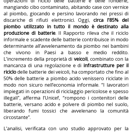
operazioni di riciclo delle batterie e delle fonderie,
mangiando cibo contaminato, abitando case con vernice
al piombo, giocando e persino lavorando nei pressi di
discariche di rifiuti elettronici. Oggi,
circa l'85% del
piombo utilizzato in tutto il mondo è destinato alla
produzione di batterie
. Il Rapporto rileva che il riciclo
informale e scadente delle batterie contribuisce in modo
determinante all’avvelenamento da piombo nei bambini
che vivono in Paesi a basso e medio reddito.
L’incremento della proprietà di
veicoli
, combinato con la
mancanza di una regolazione e di
infrastrutture per il
riciclo
delle batterie dei veicoli, ha comportato che fino al
50% delle batterie a piombo acido venissero riciclate in
modo non sicuro nell’economia informale. “I lavoratori
impiegati in operazioni di riciclaggio pericolose e spesso
illegali”, afferma l’Unicef, “rompono i contenitori delle
batterie, versano acido e polvere di piombo nel suolo,
liberando fumi tossici che avvelenano la comunità
circostante”.
L’analisi, verificata con uno studio approvato per la