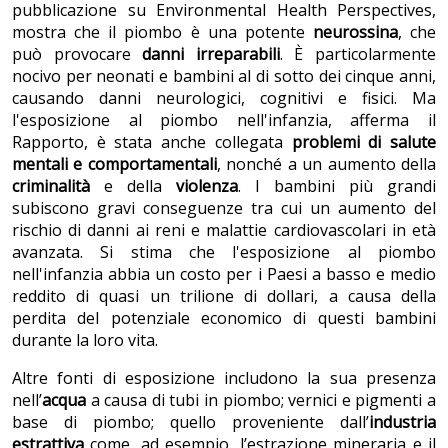
pubblicazione su Environmental Health Perspectives,
mostra che il piombo è una potente
neurossina
, che
può provocare
danni irreparabili
. È particolarmente
nocivo per neonati e bambini al di sotto dei cinque anni,
causando danni neurologici, cognitivi e fisici. Ma
l'esposizione al piombo nell'infanzia, afferma il
Rapporto, è stata anche collegata
problemi di salute
mentali e comportamentali
, nonché a un aumento della
criminalità
e della
violenza
. I bambini più grandi
subiscono gravi conseguenze tra cui un aumento del
rischio di danni ai reni e malattie cardiovascolari in età
avanzata. Si stima che l'esposizione al piombo
nell'infanzia abbia un costo per i Paesi a basso e medio
reddito di quasi un trilione di dollari, a causa della
perdita del potenziale economico di questi bambini
durante la loro vita.
Altre fonti di esposizione includono la sua presenza
nell’
acqua
a causa di tubi in piombo; vernici e pigmenti a
base di piombo; quello proveniente dall’
industria
estrattiva
come, ad esempio, l’estrazione mineraria e il