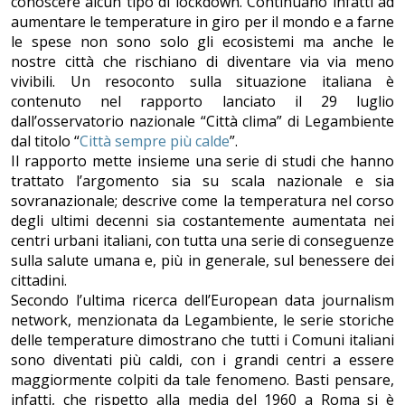
conoscere alcun tipo di lockdown. Continuano infatti ad
aumentare le temperature in giro per il mondo e a farne
le spese non sono solo gli ecosistemi ma anche le
nostre città che rischiano di diventare via via meno
vivibili. Un resoconto sulla situazione italiana è
contenuto nel rapporto lanciato il 29 luglio
dall’osservatorio nazionale “Città clima” di Legambiente
dal titolo “
Città sempre più calde
”.
Il rapporto mette insieme una serie di studi che hanno
trattato l’argomento sia su scala nazionale e sia
sovranazionale; descrive come la temperatura nel corso
degli ultimi decenni sia costantemente aumentata nei
centri urbani italiani, con tutta una serie di conseguenze
sulla salute umana e, più in generale, sul benessere dei
cittadini.
Secondo l’ultima ricerca dell’European data journalism
network, menzionata da Legambiente, le serie storiche
delle temperature dimostrano che tutti i Comuni italiani
sono diventati più caldi, con i grandi centri a essere
maggiormente colpiti da tale fenomeno. Basti pensare,
infatti, che rispetto alla media del 1960 a Roma si è