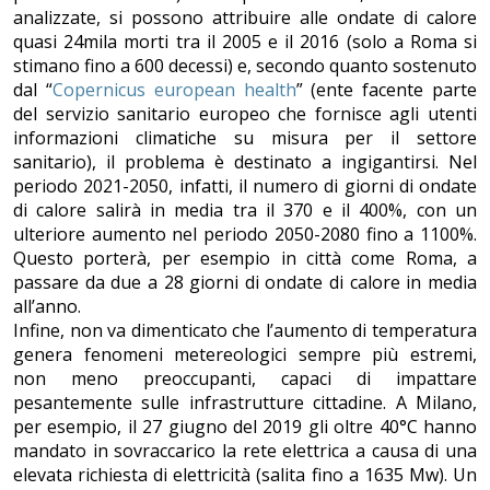
analizzate, si possono attribuire alle ondate di calore
quasi 24mila morti tra il 2005 e il 2016 (solo a Roma si
stimano fino a 600 decessi) e, secondo quanto sostenuto
dal “
Copernicus european health
” (ente facente parte
del servizio sanitario europeo che fornisce agli utenti
informazioni climatiche su misura per il settore
sanitario), il problema è destinato a ingigantirsi. Nel
periodo 2021-2050, infatti, il numero di giorni di ondate
di calore salirà in media tra il 370 e il 400%, con un
ulteriore aumento nel periodo 2050-2080 fino a 1100%.
Questo porterà, per esempio in città come Roma, a
passare da due a 28 giorni di ondate di calore in media
all’anno.
Infine, non va dimenticato che l’aumento di temperatura
genera fenomeni metereologici sempre più estremi,
non meno preoccupanti, capaci di impattare
pesantemente sulle infrastrutture cittadine. A Milano,
per esempio, il 27 giugno del 2019 gli oltre 40°C hanno
mandato in sovraccarico la rete elettrica a causa di una
elevata richiesta di elettricità (salita fino a 1635 Mw). Un