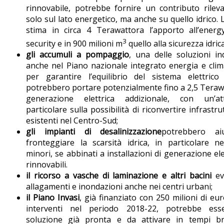
rinnovabile, potrebbe fornire un contributo rilev
solo sul lato energetico, ma anche su quello idrico. 
stima in circa 4 Terawattora l’apporto all’energ
3
security e in 900 milioni m
quello alla sicurezza idrica
gli accumuli a pompaggio
, una delle soluzioni in
anche nel Piano nazionale integrato energia e clim
per garantire l’equilibrio del sistema elettrico 
potrebbero portare potenzialmente fino a 2,5 Teraw
generazione elettrica addizionale, con un’at
particolare sulla possibilità di riconvertire infrastru
esistenti nel Centro-Sud;
gli impianti di desalinizzazione
potrebbero ai
fronteggiare la scarsità idrica, in particolare ne
minori, se abbinati a installazioni di generazione ele
rinnovabili.
il ricorso a vasche di laminazione e altri bacini
ev
allagamenti e inondazioni anche nei centri urbani;
il Piano Invasi
, già finanziato con 250 milioni di eu
interventi nel periodo 2018-22, potrebbe es
soluzione già pronta e da attivare in tempi br