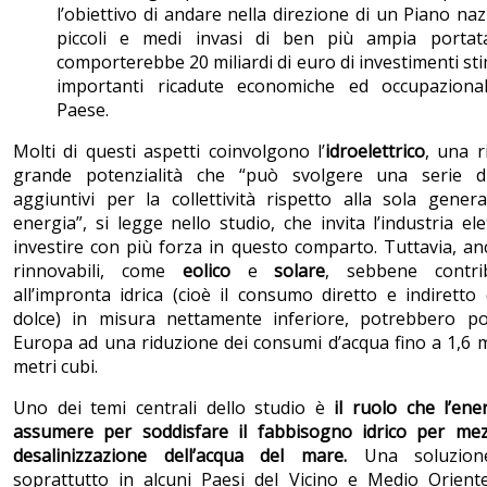
l’obiettivo di andare nella direzione di un Piano naz
piccoli e medi invasi di ben più ampia porta
comporterebbe 20 miliardi di euro di investimenti sti
importanti ricadute economiche ed occupazional
Paese.
Molti di questi aspetti coinvolgono l’
idroelettrico
, una r
grande potenzialità che “può svolgere una serie di
aggiuntivi per la collettività rispetto alla sola gener
energia”, si legge nello studio, che invita l’industria ele
investire con più forza in questo comparto. Tuttavia, an
rinnovabili, come
eolico
e
solare
, sebbene contri
all’impronta idrica (cioè il consumo diretto e indiretto
dolce) in misura nettamente inferiore, potrebbero po
Europa ad una riduzione dei consumi d’acqua fino a 1,6 mi
metri cubi.
Uno dei temi centrali dello studio è
il ruolo che l’en
assumere per soddisfare il fabbisogno idrico per mez
desalinizzazione dell’acqua del mare.
Una soluzion
soprattutto in alcuni Paesi del Vicino e Medio Oriente