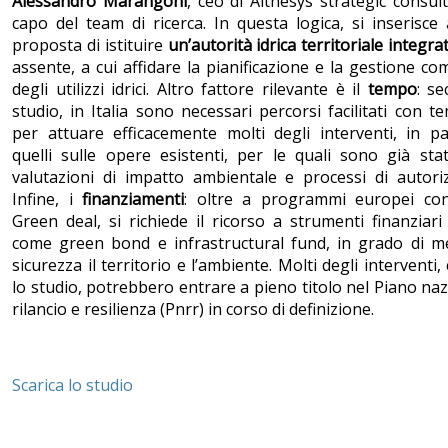
Alessandro Marangoni
, ceo di Althesys strategic consul
capo del team di ricerca. In questa logica, si inserisce
proposta di istituire
un’autorità idrica territoriale integra
assente, a cui affidare la pianificazione e la gestione co
degli utilizzi idrici. Altro fattore rilevante è il
tempo
: s
studio, in Italia sono necessari percorsi facilitati con te
per attuare efficacemente molti degli interventi, in pa
quelli sulle opere esistenti, per le quali sono già sta
valutazioni di impatto ambientale e processi di autori
Infine, i
finanziamenti
: oltre a programmi europei con
Green deal, si richiede il ricorso a strumenti finanziari s
come green bond e infrastructural fund, in grado di me
sicurezza il territorio e l’ambiente. Molti degli interventi,
lo studio, potrebbero entrare a pieno titolo nel Piano naz
rilancio e resilienza (Pnrr) in corso di definizione.
Scarica lo studio