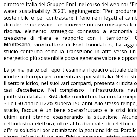
direttore Italia del Gruppo Enel, nel corso del webinar “E
water sustainability 2020”, aggiungendo: “Per produrre
sostenibile e per contrastare i fenomeni legati al cam
climatico è necessario promuovere un uso consapevole d
risorsa, elemento strategico connesso a economia ci
creazione di filiera e rapporto con il territorio”.
Montesano
, vicedirettore di Enel Foundation, ha aggi
studio conferma come la transizione in atto verso un
energetico più sostenibile possa generare valore e opport
La prima parte del report esamina il quadro attuale dell
idriche in Europa per concentrarsi poi sull’Italia. Nel nost
il settore idrico, nei suoi vari comparti, presenta criticità
casi d’eccellenza. Nel complesso, l’infrastruttura naz
piuttosto datata: il 36% delle condutture ha un’età compr
31 e i 50 anni e il 22% supera i 50 anni. Allo stesso tempo, 
studio, l’acqua è un bene sovrasfruttato e le crisi idri
ultimi anni stanno esasperando la situazione. Alcune 
dell’industria elettrica, oltre al tradizionale idroelettrico
offrire soluzioni per ottimizzare la gestione idrica. Parall
alcune infrastrutture per l’idrico possono offrire oppor