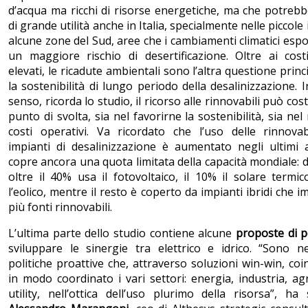
d’acqua ma ricchi di risorse energetiche, ma che potreb
di grande utilità anche in Italia, specialmente nelle piccole 
alcune zone del Sud, aree che i cambiamenti climatici es
un maggiore rischio di desertificazione. Oltre ai cost
elevati, le ricadute ambientali sono l’altra questione princ
la sostenibilità di lungo periodo della desalinizzazione. 
senso, ricorda lo studio, il ricorso alle rinnovabili può cos
punto di svolta, sia nel favorirne la sostenibilità, sia nel 
costi operativi. Va ricordato che l’uso delle rinnovab
impianti di desalinizzazione è aumentato negli ultimi 
copre ancora una quota limitata della capacità mondiale: d
oltre il 40% usa il fotovoltaico, il 10% il solare termic
l’eolico, mentre il resto è coperto da impianti ibridi che 
più fonti rinnovabili.
L’ultima parte dello studio contiene alcune
proposte di p
sviluppare le sinergie tra elettrico e idrico. “Sono n
politiche proattive che, attraverso soluzioni win-win, co
in modo coordinato i vari settori: energia, industria, agr
utility, nell’ottica dell’uso plurimo della risorsa”, ha