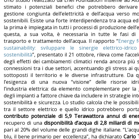
stimato i potenziali benefici che potrebbero derivar
gestione congiunta dell’elettricità e dell’acqua verso mo
sostenibili. Esiste una forte interdipendenza tra acqua ed
la prima è impiegata in tutti i processi di produzione dell’
questa, a sua volta, è necessaria in tutte le fasi di 
trasporto e trattamento dell’acqua. Il rapporto “
Energy f
sustainability: sviluppare le sinergie elettrico-idric
sostenibilità
”, presentato il 21 ottobre, rileva come l’acce
degli effetti dei cambiamenti climatici renda ancora più s
connessioni tra i due settori, accentuando gli stress ai q
sottoposti il territorio e le diverse infrastrutture. Da 
l’esigenza di una nuova “visione” delle risorse idr
l’industria elettrica: da elemento complementare per la
degli impianti a fattore chiave da includere in strategie int
sostenibilità e sicurezza. Lo studio calcola che le possibili
tra il settore elettrico e quello idrico potrebbero por
contributo potenziale di 5,9 Terawattora annui di ene
recupero di una
disponibilità d’acqua di 2,8 miliardi di m
pari al 20% del volume delle grandi dighe italiane. “L’acqu
blu, il bene primario per eccellenza”, ha dichiarato
Carlo