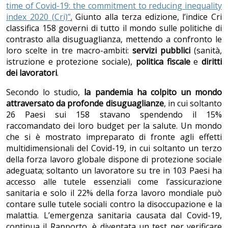
time of Covid-19: the commitment to reducing inequality
index 2020 (Cri)”
.
Giunto alla terza edizione, l’indice Cri
classifica 158 governi di tutto il mondo sulle politiche di
contrasto alla disuguaglianza, mettendo a confronto le
loro scelte in tre macro-ambiti:
servizi pubblici
(sanità,
istruzione e protezione sociale),
politica fiscale
e
diritti
dei lavoratori
.
Secondo lo studio,
la pandemia ha colpito un mondo
attraversato da profonde disuguaglianze
, in cui soltanto
26 Paesi sui 158 stavano spendendo il 15%
raccomandato dei loro budget per la salute. Un mondo
che si è mostrato impreparato di fronte agli effetti
multidimensionali del Covid-19, in cui soltanto un terzo
della forza lavoro globale dispone di protezione sociale
adeguata; soltanto un lavoratore su tre in 103 Paesi ha
accesso alle tutele essenziali come l’assicurazione
sanitaria e solo il 22% della forza lavoro mondiale può
contare sulle tutele sociali contro la disoccupazione e la
malattia. L’emergenza sanitaria causata dal Covid-19,
continua il Rapporto, è diventata un test per verificare