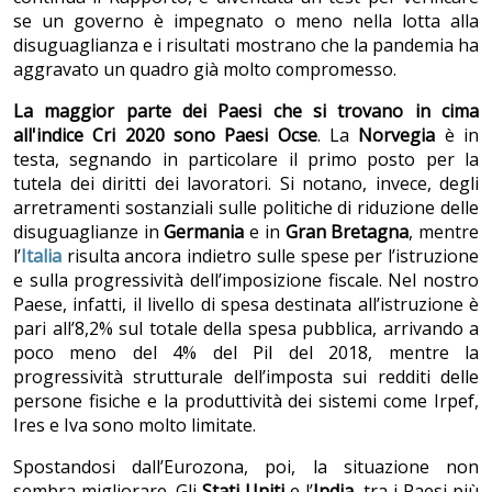
se un governo è impegnato o meno nella lotta alla
disuguaglianza e i risultati mostrano che la pandemia ha
aggravato un quadro già molto compromesso.
La maggior parte dei Paesi che si trovano in cima
all'indice Cri 2020 sono Paesi Ocse
. La
Norvegia
è in
testa, segnando in particolare il primo posto per la
tutela dei diritti dei lavoratori. Si notano, invece, degli
arretramenti sostanziali sulle politiche di riduzione delle
disuguaglianze in
Germania
e in
Gran Bretagna
, mentre
l’
Italia
risulta ancora indietro sulle spese per l’istruzione
e sulla progressività dell’imposizione fiscale. Nel nostro
Paese, infatti, il livello di spesa destinata all’istruzione è
pari all’8,2% sul totale della spesa pubblica, arrivando a
poco meno del 4% del Pil del 2018, mentre la
progressività strutturale dell’imposta sui redditi delle
persone fisiche e la produttività dei sistemi come Irpef,
Ires e Iva sono molto limitate.
Spostandosi dall’Eurozona, poi, la situazione non
sembra migliorare. Gli
Stati Uniti
e l’
India
, tra i Paesi più