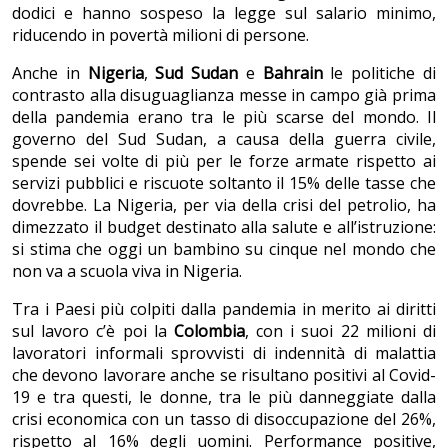
dodici e hanno sospeso la legge sul salario minimo,
riducendo in povertà milioni di persone.
Anche in
Nigeria
,
Sud Sudan
e
Bahrain
le politiche di
contrasto alla disuguaglianza messe in campo già prima
della pandemia erano tra le più scarse del mondo. Il
governo del Sud Sudan, a causa della guerra civile,
spende sei volte di più per le forze armate rispetto ai
servizi pubblici e riscuote soltanto il 15% delle tasse che
dovrebbe. La Nigeria, per via della crisi del petrolio, ha
dimezzato il budget destinato alla salute e all’istruzione:
si stima che oggi un bambino su cinque nel mondo che
non va a scuola viva in Nigeria.
Tra i Paesi più colpiti dalla pandemia in merito ai diritti
sul lavoro c’è poi la
Colombia
, con i suoi 22 milioni di
lavoratori informali sprovvisti di indennità di malattia
che devono lavorare anche se risultano positivi al Covid-
19 e tra questi, le donne, tra le più danneggiate dalla
crisi economica con un tasso di disoccupazione del 26%,
rispetto al 16% degli uomini. Performance positive,