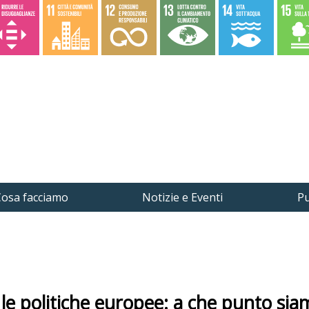
osa facciamo
Notizie e Eventi
Pu
e le politiche europee: a che punto sia