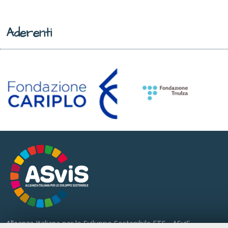
Aderenti
Alleanza Italiana per lo Sviluppo Sostenibile ETS - ASviS