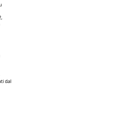
u
2,
n
ù
è
ti dal