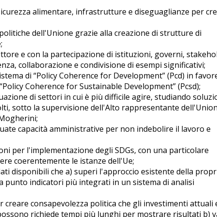
 sicurezza alimentare, infrastrutture e diseguaglianze per cr
litiche dell'Unione grazie alla creazione di strutture di
;
ttore e con la partecipazione di istituzioni, governi, stakeho
nza, collaborazione e condivisione di esempi significativi;
sistema di “Policy Coherence for Development” (Pcd) in favore
 “Policy Coherence for Sustainable Development” (Pcsd);
ione di settori in cui è più difficile agire, studiando soluzi
olti, sotto la supervisione dell'Alto rappresentante dell'Unio
a Mogherini;
uate capacità amministrative per non indebolire il lavoro e
zioni per l'implementazione degli SDGs, con una particolare
ere coerentemente le istanze dell'Ue;
dati disponibili che a) superi l'approccio esistente della propr
a punto indicatori più integrati in un sistema di analisi
 creare consapevolezza politica che gli investimenti attuali 
 possono richiede tempi più lunghi per mostrare risultati b) 