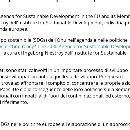
 Agenda for Sustainable Development in the EU and its Mem
stroy dell'Institute for Sustainable Development, individua pr
enda europea.
ppo sostenibile (SDGs) dell'Onu nell'agenda e nelle politiche
e getting ready? The 2030 Agenda for Sustainable Develo
r”
a cura di Ingeborg Niestroy dell'Institute for Sustainable
ati sono stati coinvolti in un importate processo di sviluppo
esi sviluppati accanto a quelli via di sviluppo. Per questo
si trova ad affrontare il compito di concentrare le proprie azi
ai Paesi Ue e alle conseguenze delle loro politiche sulla Region
ali con impatti al di fuori dei confini nazionali, ed esterno
i riferimento.
i SDGs nelle politiche europee e l'elaborazione di un approcci