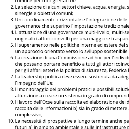
comune per tutti gli Stati Ue;
La selezione di alcuni settori chiave, acqua, energia,
sinergie e obiettivi comuni;
Un coordinamento orizzontale e l'integrazione delle po
governance che superino l'impostazione tradizionale
L'attuazione di una governance multi-livello, multi-se
ong e altri attori coinvolti per una maggiore traspare
Il superamento nelle politiche interne ed estere del 
un approccio orientato verso lo sviluppo sostenibile
La creazione di una Commissione ad hoc per l'individuaz
che possano portare beneficio a tutti gli attori coinv
per gli affari esteri e la politica di sicurezza, Federic
La leadership politica deve essere sostenuta da adeg
l'impegno dell'Ue;
Il monitoraggio dei problemi pratici e possibili solu
attenzione a creare un sistema in grado di comprend
Il lavoro dell'Ocse sulla raccolta ed elaborazione dei 
raccolta delle informazioni b) sia in grado di mettere 
complessivo;
La necessità di prospettive a lungo termine anche per
futuri a) in ambito ambientale e sulle infrastrutture