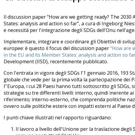
Il discussion paper “How are we getting ready? The 2030
States: analysis and action so far”, a cura di Ingeborg Nie
e necessità per l'integrazione degli SDGs dell'Onu nell'ag
Implementare, integrare e coordinare gli Obiettivi di svilu
europee: è questo il focus del discussion paper
“How are w
in the EU and its Member States: analysis and action so fa
Development (IISD), recentemente pubblicato.
Con l'entrata in vigore degli SDGs l'1 gennaio 2016, 193 St
globale che vede per la prima volta la partecipazione dei Pa
l''Europa, i cui 28 Paesi hanno tutti sottoscritto gli SDGs, 
strategie su tre differenti livelli: interno, quindi inerente 
riferimento; interno-esterno, che comprenda politiche nazion
ovvero sulle politiche estere con impatti esterni al Paese d
I punti chiave illustrati nel rapporto riguardano:
Il lavoro a livello dell'Unione per la traslazione degl