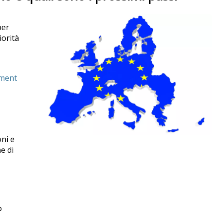
ber
iorità
pment
oni e
e di
,
o