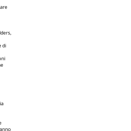
eare
lders,
 di
oni
ne
ia
e
vanno