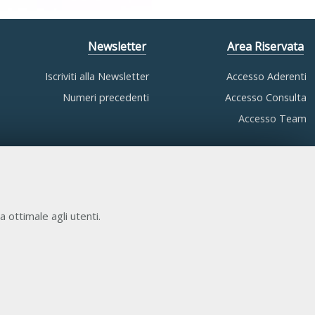
Newsletter
Area Riservata
Iscriviti alla Newsletter
Accesso Aderenti
Numeri precedenti
Accesso Consulta
Accesso Team
a ottimale agli utenti.
COOKIE NECESSARI
Cookie di funzionamento che consentono servizi e
funzioni essenziali, tra cui la verifica dell'identità, la