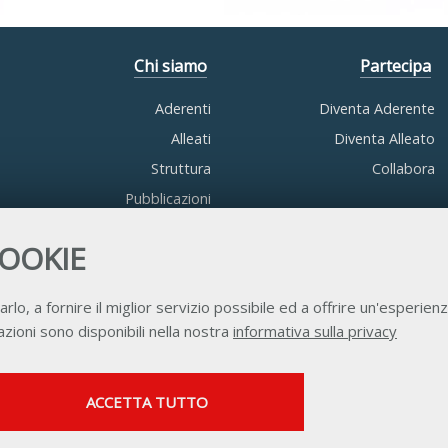
Chi siamo
Partecipa
Aderenti
Diventa Aderente
Alleati
Diventa Alleato
Struttura
Collabora
Pubblicazioni
COOKIE
arlo, a fornire il miglior servizio possibile ed a offrire un'esperienz
zioni sono disponibili nella nostra
informativa sulla privacy
Contatti
Privacy
Trasparenza
Credits
SERVIZI FACOLTATVI
ACCETTA TUTTO
Questi cookie vengono utilizzati per abilitare servizi di
terze parti che prevedono profilazione. Sono