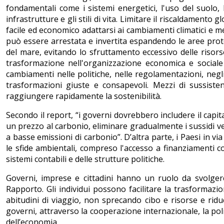
fondamentali come i sistemi energetici, l'uso del suolo, l
infrastrutture e gli stili di vita. Limitare il riscaldament
facile ed economico adattarsi ai cambiamenti climatici e me
può essere arrestata e invertita espandendo le aree prote
del mare, evitando lo sfruttamento eccessivo delle risors
trasformazione nell'organizzazione economica e sociale d
cambiamenti nelle politiche, nelle regolamentazioni, negl
trasformazioni giuste e consapevoli. Mezzi di sussiste
raggiungere rapidamente la sostenibilità.
Secondo il report, “i governi dovrebbero includere il capi
un prezzo al carbonio, eliminare gradualmente i sussidi ver
a basse emissioni di carbonio”. D’altra parte, i Paesi in 
le sfide ambientali, compreso l'accesso a finanziamenti co
sistemi contabili e delle strutture politiche.
Governi, imprese e cittadini hanno un ruolo da svolgere
Rapporto. Gli individui possono facilitare la trasformazi
abitudini di viaggio, non sprecando cibo e risorse e rid
governi, attraverso la cooperazione internazionale, la pol
dell’economia.