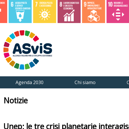
Agenda 2030
Chi siamo
C
Notizie
Unep: le tre crisi planetarie interag