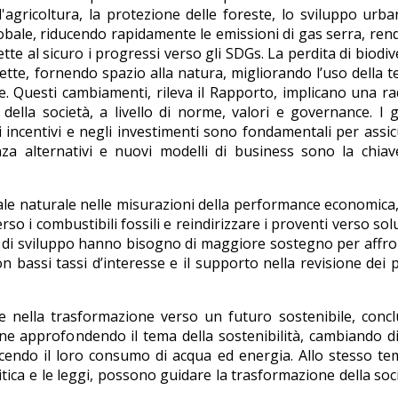
'agricoltura, la protezione delle foreste, lo sviluppo urba
o globale, riducendo rapidamente le emissioni di gas serra, ren
tte al sicuro i progressi verso gli SDGs. La perdita di biodiv
tte, fornendo spazio alla natura, migliorando l’uso della t
e. Questi cambiamenti, rileva il Rapporto, implicano una ra
ella società, a livello di norme, valori e governance. I 
i incentivi e negli investimenti sono fondamentali per assi
nza alternativi e nuovi modelli di business sono la chia
tale naturale nelle misurazioni della performance economica
so i combustibili fossili e reindirizzare i proventi verso sol
via di sviluppo hanno bisogno di maggiore sostegno per affr
n bassi tassi d’interesse e il supporto nella revisione dei 
 nella trasformazione verso un futuro sostenibile, concl
one approfondendo il tema della sostenibilità, cambiando d
ucendo il loro consumo di acqua ed energia. Allo stesso te
itica e le leggi, possono guidare la trasformazione della soc