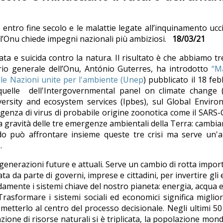
entro fine secolo e le malattie legate all’inquinamento uc
l’Onu chiede impegni nazionali più ambiziosi.
18/03/21
e suicida contro la natura. Il risultato è che abbiamo tre
rio generale dell’Onu, António Guterres, ha introdotto
“M
le Nazioni unite per l'ambiente (Unep
) pubblicato il 18 feb
quelle dell'Intergovernmental panel on climate change (I
iversity and ecosystem services (Ipbes), sul Global Envir
rgenza di virus di probabile origine zoonotica come il SARS
 la gravità delle tre emergenze ambientali della Terra: cambi
ondo può affrontare insieme queste tre crisi ma serve un'
.
e generazioni future e attuali. Serve un cambio di rotta impor
 da parte di governi, imprese e cittadini, per invertire gli e
damente i sistemi chiave del nostro pianeta: energia, acqua e
rasformare i sistemi sociali ed economici significa miglior
etterlo al centro del processo decisionale. Negli ultimi 50
azione di risorse naturali si è triplicata, la popolazione mond