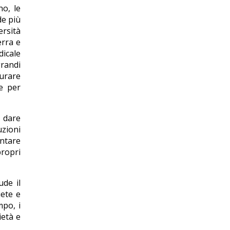
no, le
de più
ersità
erra e
dicale
grandi
curare
ve per
, dare
uzioni
ontare
propri
ude il
iete e
mpo, i
ietà e