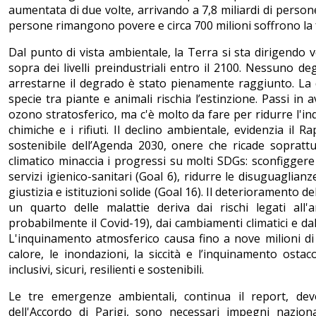
aumentata di due volte, arrivando a 7,8 miliardi di persone
persone rimangono povere e circa 700 milioni soffrono la
Dal punto di vista ambientale, la Terra si sta dirigendo
sopra dei livelli preindustriali entro il 2100. Nessuno deg
arrestarne il degrado è stato pienamente raggiunto. La 
specie tra piante e animali rischia l’estinzione. Passi in 
ozono stratosferico, ma c'è molto da fare per ridurre l'in
chimiche e i rifiuti. Il declino ambientale, evidenzia il 
sostenibile dell’Agenda 2030, onere che ricade soprattu
climatico minaccia i progressi su molti SDGs: sconfiggere 
servizi igienico-sanitari (Goal 6), ridurre le disuguaglian
giustizia e istituzioni solide (Goal 16). Il deterioramento de
un quarto delle malattie deriva dai rischi legati all
probabilmente il Covid-19), dai cambiamenti climatici e da
L'inquinamento atmosferico causa fino a nove milioni di 
calore, le inondazioni, la siccità e l’inquinamento ostac
inclusivi, sicuri, resilienti e sostenibili.
Le tre emergenze ambientali, continua il report, dev
dell'Accordo di Parigi, sono necessari impegni naziona