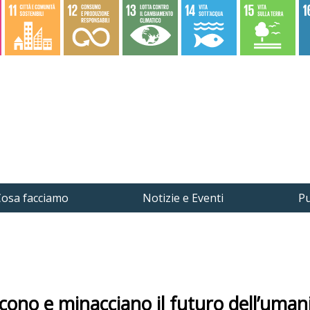
osa facciamo
Notizie e Eventi
Pu
iscono e minacciano il futuro dell’uman