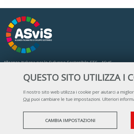
Alleanza Italiana per lo Sviluppo Sostenibile ETS - ASviS
Via Farini 17, 00185 Roma
QUESTO SITO UTILIZZA I 
C.F. 97893090585 P.IVA 14610671001
Il nostro sito web utilizza i cookie per aiutarci a miglior
Qui
puoi cambiare le tue impostazioni. Ulteriori informa
STATISTICHE
CAMBIA IMPOSTAZIONI
Strumenti statistici che raccolgono dati anonimi
sull'utilizzo e la funzionalità del sito web.