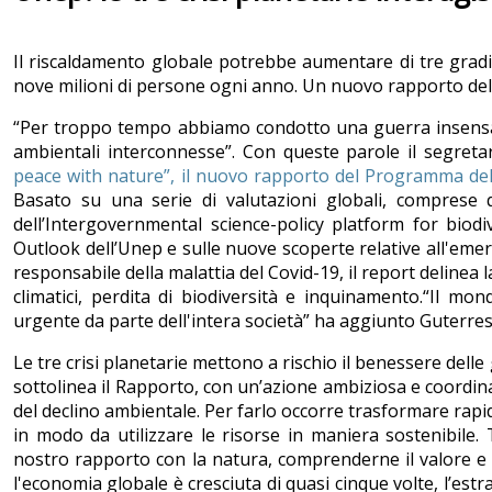
Il riscaldamento globale potrebbe aumentare di tre gradi 
nove milioni di persone ogni anno. Un nuovo rapporto del
“Per troppo tempo abbiamo condotto una guerra insensata 
ambientali interconnesse”. Con queste parole il segreta
peace with nature”, il nuovo rapporto del Programma del
Basato su una serie di valutazioni globali, comprese 
dell’Intergovernmental science-policy platform for biod
Outlook dell’Unep e sulle nuove scoperte relative all'eme
responsabile della malattia del Covid-19, il report delinea
climatici, perdita di biodiversità e inquinamento.“Il m
urgente da parte dell'intera società” ha aggiunto Guterres
Le tre crisi planetarie mettono a rischio il benessere dell
sottolinea il Rapporto, con un’azione ambiziosa e coordinata
del declino ambientale. Per farlo occorre trasformare rapi
in modo da utilizzare le risorse in maniera sostenibile. T
nostro rapporto con la natura, comprenderne il valore e m
l'economia globale è cresciuta di quasi cinque volte, l’estr