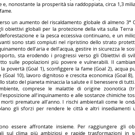
 e, nonostante la prosperità sia raddoppiata, circa 1,3 milia
 fame.
 verso un aumento del riscaldamento globale di almeno 3° C
li obiettivi globali per la protezione della vita sulla Terra
deforestazione e la pesca eccessiva continuano, e un mili
avanti sono stati compiuti nel ripristino dello strato protett
quinamento dell'aria e dell'acqua, gestire in sicurezza le so
Rapporto, sta erodendo i progressi verso gli Obiettivi di sv
tto sulle popolazioni più povere e vulnerabili. Il cambi
la povertà (Goal 1), sconfiggere la fame (Goal 2), acqua pu
ze (Goal 10), lavoro dignitoso e crescita economica (Goal 8),
llo stato del pianeta minaccia la salute e il benessere di tutti.
'ambiente, comprese le malattie di origine zoonotica (tr
ll'esposizione all'inquinamento e alle sostanze chimiche tos
morti premature all'anno. I rischi ambientali come le ond
olano gli sforzi per rendere le città e altri insediamenti
ono essere affrontate insieme. Per raggiungere gli obie
li sul clima più ambiziosi e rapide trasformazioni in se