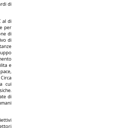
rdi di
 al di
 e per
one di
ivo di
stanze
iluppo
amento
lita e
 pace,
 Circa
a cui
siche.
ate di
 umani
ttivi
ttori