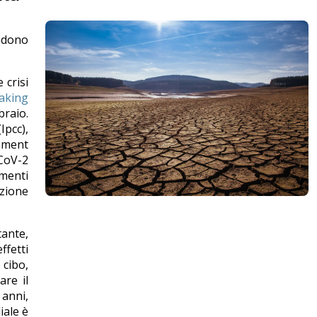
cidono
 crisi
aking
braio.
pcc),
onment
-CoV-2
amenti
azione
tante,
ffetti
 cibo,
are il
 anni,
iale è