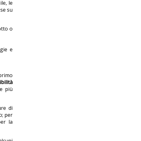
le, le
sse su
otto o
rgie e
l primo
bilità
se più
re di
o; per
per la
alcuni