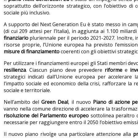
soprattutto dell’orizzonte strategico, con l’obiettivo d
sociale più inclusivo.
A supporto del Next Generation Eu è stato messo in ca
(di cui 209 attesi per l’Italia), in aggiunta ai 1.100 miliar
finan­ziario
pluriennale per il periodo 2021-2027. Inoltre, i
risorse proprie, l’Unione europea ha previsto l’emissio
misure di finanziamento
coerenti con gli obietti­vi strategici
Per utilizzare i finanziamenti europei gli Stati membri dev
resilienza
. Ciascun piano deve prevedere
riforme
e
inv
strategici indicati dall’Unione europea per accelerare l
l’impatto so­ciale ed economico della crisi, rafforzare la
sociale e territoriale.
Nell’ambito del
Green Deal
, il nuovo
Piano di azione pe
vanno nella comune direzione di accelerare la trasformazio
risoluzione del Parlamento europeo
sottolinea peraltro 
necessarie per raggiungere entro il 2050 l’obiettivo emissi
Il nuovo piano rivolge una particolare attenzione alla
pr