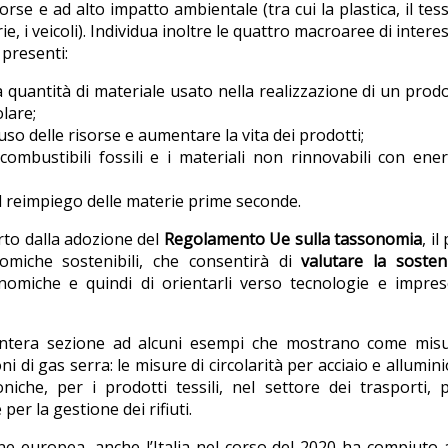
sorse e ad alto impatto ambientale (tra cui la plastica, il tessi
rie, i veicoli). Individua inoltre le quattro macroaree di intere
 presenti:
a quantità di materiale usato nella realizzazione di un prod
olare;
’uso delle risorse e aumentare la vita dei prodotti;
i combustibili fossili e i materiali non rinnovabili con ene
i e il reimpiego delle materie prime seconde.
to dalla adozione del
Regolamento Ue sulla tassonomia
, i
nomiche sostenibili, che consentirà di
valutare la sosteni
onomiche e quindi di orientarli verso tecnolo­gie e impre
intera sezione ad alcuni esempi che mostrano come misu
i di gas serra: le misure di circolarità per acciaio e allumini
niche, per i prodotti tessili, nel settore dei trasporti, 
per la gestione dei rifiuti.
ione europea, anche l’Italia nel corso del 2020 ha compiuto 