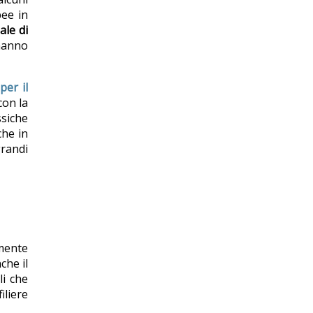
pee in
le di
 hanno
per il
con la
ssiche
che in
grandi
mente
che il
li che
iliere