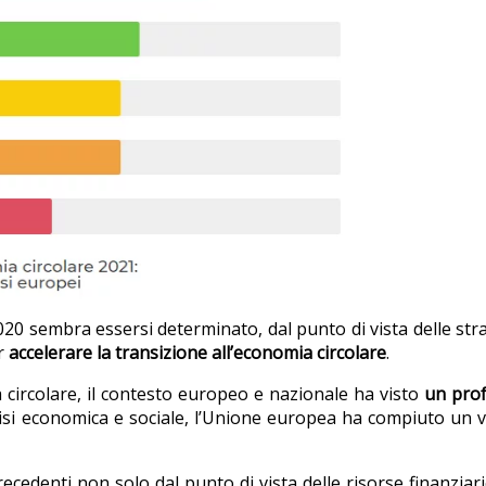
2020 sembra essersi determinato, dal punto di vista delle str
er
accelerare la transi­zione all’economia circolare
.
a circolare, il contesto europeo e nazionale ha visto
un pro
crisi economica e sociale, l’Unione europea ha compiuto un 
cedenti non solo dal punto di vista delle risorse finanziar