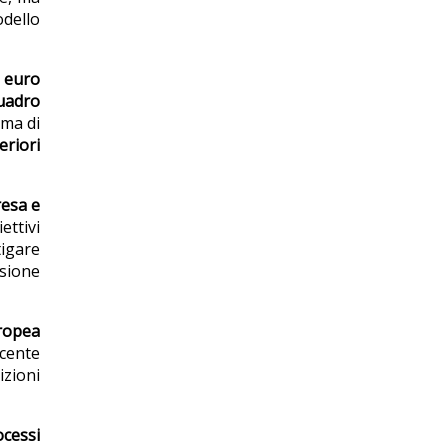
odello
i euro
uadro
ema di
eriori
resa e
ettivi
tigare
esione
uropea
ecente
izioni
ocessi