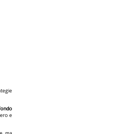
ategie
fondo
vero e
ie, ma