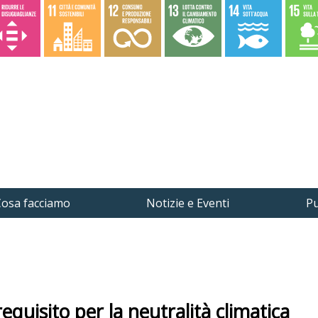
osa facciamo
Notizie e Eventi
Pu
equisito per la neutralità climatica