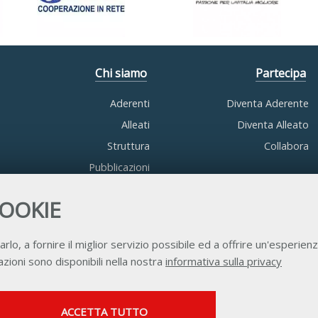
Chi siamo
Partecipa
Aderenti
Diventa Aderente
Alleati
Diventa Alleato
Struttura
Collabora
Pubblicazioni
COOKIE
arlo, a fornire il miglior servizio possibile ed a offrire un'esperienz
zioni sono disponibili nella nostra
informativa sulla privacy
Contatti
Privacy
Trasparenza
Credits
SERVIZI FACOLTATVI
ACCETTA TUTTO