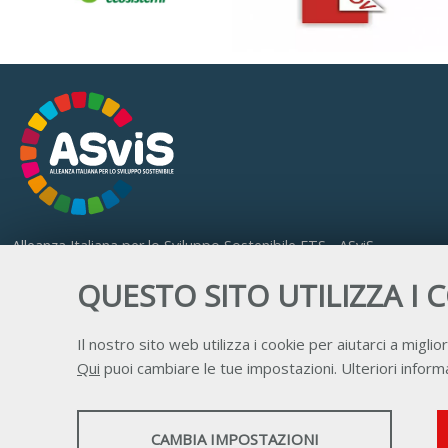
Alleanza Italiana per lo Sviluppo Sostenibile ETS - ASviS
Via Farini 17, 00185 Roma
QUESTO SITO UTILIZZA I 
C.F. 97893090585 P.IVA 14610671001
Il nostro sito web utilizza i cookie per aiutarci a miglior
Qui
puoi cambiare le tue impostazioni. Ulteriori informa
STATISTICHE
CAMBIA IMPOSTAZIONI