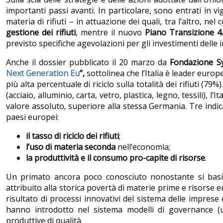
importanti passi avanti. In particolare, sono entrati in v
materia di rifiuti – in attuazione dei quali, tra l’altro, n
gestione dei rifiuti
, mentre il nuovo
Piano Transizione 4
previsto specifiche agevolazioni per gli investimenti delle i
Anche il dossier pubblicato il 20 marzo da
Fondazione S
Next Generation Eu
”,
sottolinea che l’Italia è leader europe
più alta percentuale di riciclo sulla totalità dei rifiuti (79%)
(acciaio, alluminio, carta, vetro, plastica, legno, tessili), l
valore assoluto, superiore alla stessa Germania. Tre indica
paesi europei:
il
tasso di riciclo dei rifiuti
;
l’uso di materia seconda
nell’economia;
la
produttività e il consumo pro-capite di risorse
.
Un primato ancora poco conosciuto nonostante si basi
attribuito alla storica povertà di materie prime e risorse ene
risultato di processi innovativi del sistema delle imprese
hanno introdotto nel sistema modelli di governance (un
produttive di qualità.