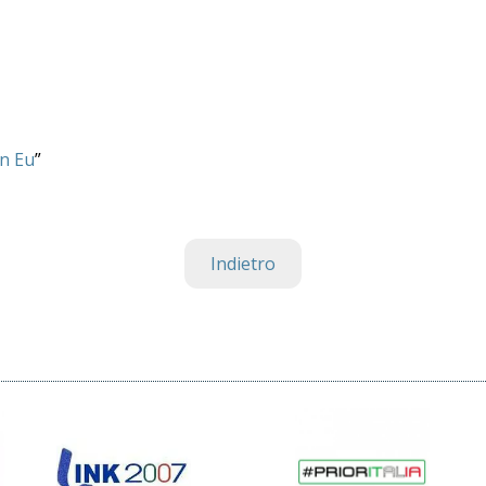
on Eu
”
Indietro