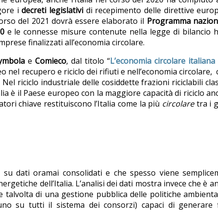
igore i
decreti legislativi
di recepimento delle direttive euro
el corso del 2021 dovrà essere elaborato il
Programma naziona
.0
e le connesse misure contenute nella legge di bilancio
mprese finalizzati all’economia circolare.
ymbola
e
Comieco
, dal titolo “
L’economia circolare italiana 
o nel recupero e riciclo dei rifiuti e nell’economia circolare, 
. Nel riciclo industriale delle cosiddette frazioni riciclabili cla
’Italia è il Paese europeo con la maggiore capacità di riciclo an
tori chiave restituiscono l’Italia come la più
circolare
tra i 
 su dati oramai consolidati e che spesso viene semplice
r­getiche dell’Italia. L’analisi dei dati mostra invece che è an
 e talvolta di una gestione pubblica delle politiche ambienta
o su tutti il sistema dei consorzi) capaci di generare f