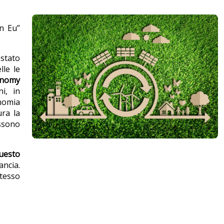
on Eu”
 stato
lle le
onomy
i, in
onomia
ura la
ossono
uesto
ancia.
stesso