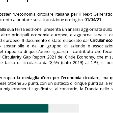
dossier “L’economia circolare italiana per il Next Generati
pronto a puntare sulla transizione ecologica.
01/04/21
 alla sua terza edizione, presenta un’analisi aggiornata sullo
 altre principali economie europee, e aggiorna l’analisi de
 ed europeo. Il documento è stato elaborato dal
Circular ec
o sostenibile e da un gruppo di aziende e associazion
del rapporto di quest’anno riguarda il contributo che l’ec
 il Circularity Gap Report 2021 del Circle Economy, che mis
le tasso di circolarità dall’8,6% (dato 2019) al 17%, si p
 europea
la medaglia d’oro per l’economia circolare
,
ma
q
se ottiene 26 punti, con un distacco di cinque punti dalla Fr
 miglioramenti significativi, al contrario, la Francia nello 