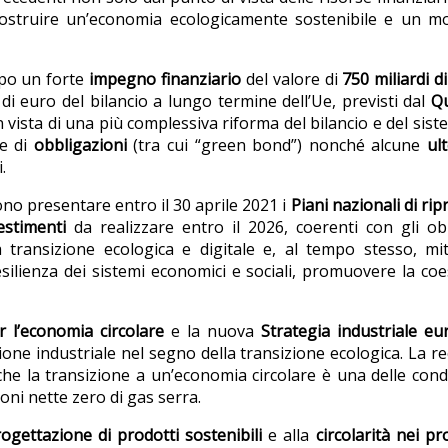
i costruire un’economia ecologicamente sostenibile e un m
mpo un forte
impegno finanziario
del valore di
750 miliardi d
di di euro del bilancio a lungo termine dell’Ue, previsti dal
Q
n vista di una più complessiva riforma del bilancio e del sist
ne di
obbligazioni
(tra cui “green bond”) nonché alcune
ult
.
ono presentare entro il 30 aprile 2021 i
Piani nazionali di rip
estimenti
da realizzare entro il 2026, coerenti con gli obi
a transizione ecologica e digitale e, al tempo stesso, mi
 resilienza dei sistemi economici e sociali, promuovere la co
r l’economia circolare
e la nuova
Strategia industriale e
­ne industriale nel segno della transizione ecologica. La r
che la transizione a un’economia circolare è una delle cond
oni nette zero di gas serra.
ogettazione di prodotti sostenibili
e alla
circolarità nei pr