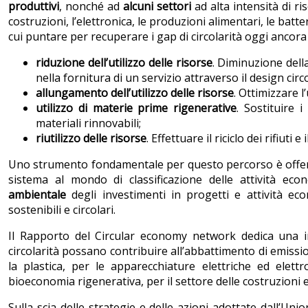
produttivi
, nonché ad
alcuni settori
ad alta intensità di ri
costruzioni, l’elettronica, le produzioni alimentari, le batte
cui puntare per recuperare i gap di circolarità oggi ancora
riduzione dell’utilizzo delle risorse
. Diminuzione dell
nella fornitura di un servizio attraverso il design circ
allungamento dell’utilizzo delle risorse
. Ottimizzare l
utilizzo di materie prime rigenerative
. Sostituire 
materiali rinnovabili;
riutilizzo delle risorse
. Effettuare il riciclo dei rifiut
Uno strumento fondamentale per questo percorso è offer
sistema al mondo di classificazione delle attività eco
ambientale
degli in­vestimenti in progetti e attività ec
sostenibili e circolari.
Il Rapporto del Circular economy network dedica una 
circolarità possano contribuire all’abbattimento di emission
la plastica, per le apparecchiature elettriche ed elettro
bioeconomia rigenerativa, per il settore delle costruzioni e 
Sulla scia delle strategie e delle azioni adottate dall’Un