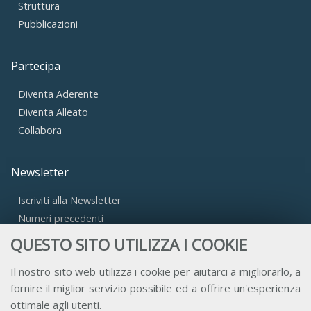
Struttura
Pubblicazioni
Partecipa
Diventa Aderente
Diventa Alleato
Collabora
Newsletter
Iscriviti alla Newsletter
Numeri precedenti
QUESTO SITO UTILIZZA I COOKIE
Area Riservata
Il nostro sito web utilizza i cookie per aiutarci a migliorarlo, a
fornire il miglior servizio possibile ed a offrire un'esperienza
Accesso Aderenti
ottimale agli utenti.
Accesso Consulta