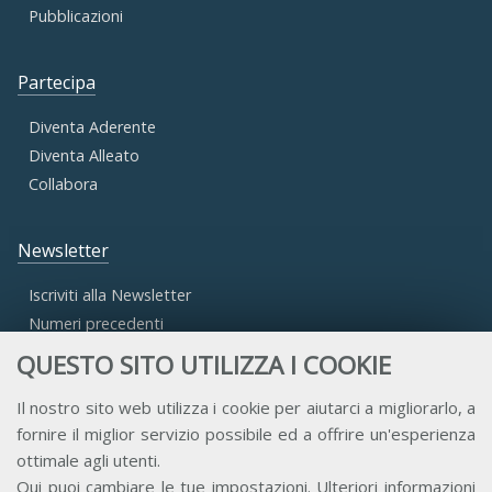
Pubblicazioni
Partecipa
Diventa Aderente
Diventa Alleato
Collabora
Newsletter
Iscriviti alla Newsletter
Numeri precedenti
QUESTO SITO UTILIZZA I COOKIE
Area Riservata
Il nostro sito web utilizza i cookie per aiutarci a migliorarlo, a
fornire il miglior servizio possibile ed a offrire un'esperienza
Accesso Aderenti
ottimale agli utenti.
Accesso Consulta
Qui
puoi cambiare le tue impostazioni. Ulteriori informazioni
Accesso Team