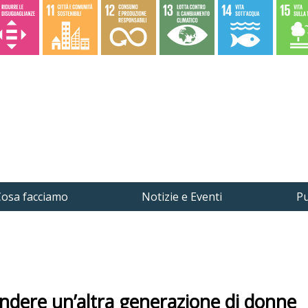
osa facciamo
Notizie e Eventi
Pu
endere un’altra generazione di donne