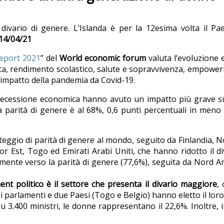
divario di genere. L’Islanda è per la 12esima volta il Pae
14/04/21
eport 2021
” del
World economic forum
valuta l’evoluzione e
, rendimento scolastico, salute e sopravvivenza, empowermen
l’impatto della pandemia da Covid-19.
 recessione economica hanno avuto un impatto più grave su
lla parità di genere è al 68%, 0,6 punti percentuali in meno 
unteggio di parità di genere al mondo, seguito da Finlandia,
r Est, Togo ed Emirati Arabi Uniti, che hanno ridotto il d
ente verso la parità di genere (77,6%), seguita da Nord Am
t politico è il settore che presenta il divario maggiore
,
parlamenti e due Paesi (Togo e Belgio) hanno eletto il loro p
 3.400 ministri, le donne rappresentano il 22,6%. Inoltre, 