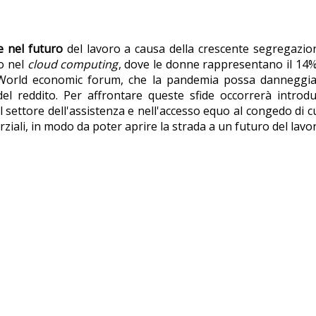
e nel futuro
del lavoro a causa della crescente segregazion
o nel
cloud computing
, dove le donne rappresentano il 14% 
de il World economic forum, che la pandemia possa danneg
el reddito. Per affrontare queste sfide occorrerà introdu
settore dell'assistenza e nell'accesso equo al congedo di cur
iali, in modo da poter aprire la strada a un futuro del lavoro