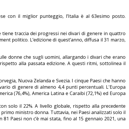
se con il miglior punteggio, l’Italia è al 63esimo posto.
 tiene traccia dei progressi nei divari di genere in quattro
t politico. L’edizione di quest’anno, diffusa il 31 marzo,
lle donne che sugli uomini, allargando i divari che erano
rispetto alla passata edizione. A questi ritmi, sottolinea il
 Norvegia, Nuova Zelanda e Svezia. I cinque Paesi che hanno
ivario di genere di almeno 4,4 punti percentuali. L'Europa
erica (76,4%), America Latina e Caraibi (72,1%) ed Europa
 con solo il 22%. A livello globale, rispetto alla precedente
rimo ministro donna. Tuttavia, nei Paesi analizzati solo il
in 81 Paesi non c’è mai stata, fino al 15 gennaio 2021, una