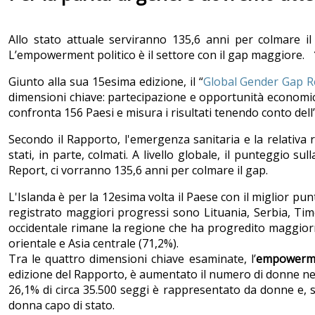
Allo stato attuale serviranno 135,6 anni per colmare il 
L’empowerment politico è il settore con il gap maggiore.
Giunto alla sua 15esima edizione, il “
Global Gender Gap R
dimensioni chiave: partecipazione e opportunità economica
confronta 156 Paesi e misura i risultati tenendo conto del
Secondo il Rapporto, l'emergenza sanitaria e la relativa
stati, in parte, colmati. A livello globale, il punteggio su
Report, ci vorranno 135,6 anni per colmare il gap.
L'Islanda è per la 12esima volta il Paese con il miglior p
registrato maggiori progressi sono Lituania, Serbia, Timo
occidentale rimane la regione che ha progredito maggiorm
orientale e Asia centrale (71,2%).
Tra le quattro dimensioni chiave esaminate, l’
empowermen
edizione del Rapporto, è aumentato il numero di donne nei 
26,1% di circa 35.500 seggi è rappresentato da donne e, su
donna capo di stato.