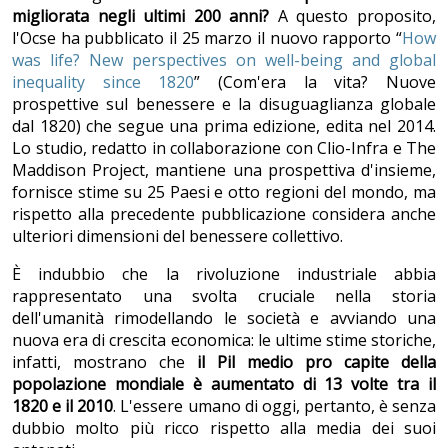
migliorata negli ultimi 200 anni?
A questo proposito,
l'Ocse ha pubblicato il 25 marzo il nuovo rapporto “
How
was life? New perspectives on well-being and global
inequality since 1820
” (Com'era la vita? Nuove
prospettive sul benessere e la disuguaglianza globale
dal 1820) che segue una prima edizione, edita nel 2014.
Lo studio, redatto in collaborazione con Clio-Infra e The
Maddison Project, mantiene una prospettiva d'insieme,
fornisce stime su 25 Paesi e otto regioni del mondo, ma
rispetto alla precedente pubblicazione considera anche
ulteriori dimensioni del benessere collettivo.
È indubbio che la rivoluzione industriale abbia
rappresentato una svolta cruciale nella storia
dell'umanità rimodellando le società e avviando una
nuova era di crescita economica: le ultime stime storiche,
infatti, mostrano che
il Pil medio pro capite della
popolazione mondiale è aumentato di 13 volte tra il
1820 e il 2010
. L'essere umano di oggi, pertanto, è senza
dubbio molto più ricco rispetto alla media dei suoi