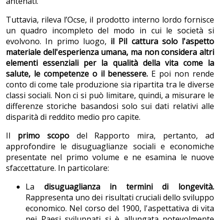
antenati.
Tuttavia, rileva l’Ocse, il prodotto interno lordo fornisce
un quadro incompleto del modo in cui le società si
evolvono. In primo luogo,
il Pil
cattura solo l'aspetto
materiale dell'esperienza umana, ma
non considera altri
elementi essenziali per la qualità della vita come la
salute, le competenze o il benessere
.
E poi non rende
conto di come tale produzione sia ripartita tra le diverse
classi sociali. Non ci si può limitare, quindi, a misurare le
differenze storiche basandosi solo sui dati relativi alle
disparità di reddito medio pro capite.
Il
primo scopo
del Rapporto mira, pertanto, ad
approfondire le disuguaglianze sociali e economiche
presentate nel primo volume e ne esamina le nuove
sfaccettature. In particolare:
La
disuguaglianza in termini di longevità.
Rappresenta uno dei risultati cruciali dello sviluppo
economico. Nel corso del
1900, l'aspettativa di vita
nei Paesi sviluppati si è allungata notevolmente