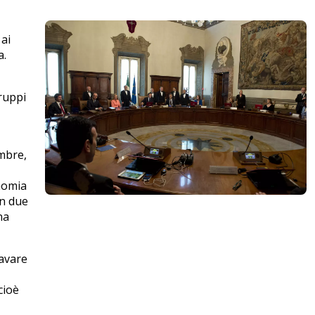
 ai
a.
ruppi
mbre,
onomia
in due
na
ravare
cioè