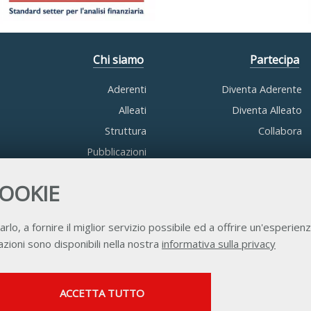
Chi siamo
Partecipa
Aderenti
Diventa Aderente
Alleati
Diventa Alleato
Struttura
Collabora
Pubblicazioni
COOKIE
arlo, a fornire il miglior servizio possibile ed a offrire un'esperienz
zioni sono disponibili nella nostra
informativa sulla privacy
Contatti
Privacy
Trasparenza
Credits
SERVIZI FACOLTATVI
ACCETTA TUTTO
Questi cookie vengono utilizzati per abilitare servizi di