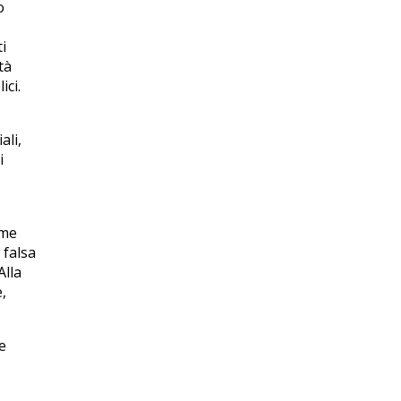
o
i
tà
ici.
ali,
i
ome
 falsa
Alla
,
e