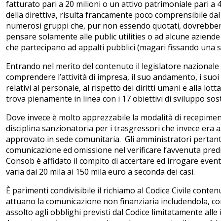
fatturato pari a 20 milioni o un attivo patrimoniale pari a 
della direttiva, risulta francamente poco comprensibile d
numerosi gruppi che, pur non essendo quotati, dovrebbero 
pensare solamente alle public utilities o ad alcune aziend
che partecipano ad appalti pubblici (magari fissando una so
Entrando nel merito del contenuto il legislatore nazional
comprendere l’attività di impresa, il suo andamento, i suoi r
relativi al personale, al rispetto dei diritti umani e alla lo
trova pienamente in linea con i 17 obiettivi di sviluppo sost
Dove invece è molto apprezzabile la modalità di recepimento
disciplina sanzionatoria per i trasgressori che invece era 
approvato in sede comunitaria. Gli amministratori pertan
comunicazione ed omissione nel verificare l’avvenuta predis
Consob è affidato il compito di accertare ed irrogare event
varia dai 20 mila ai 150 mila euro a seconda dei casi.
È parimenti condivisibile il richiamo al Codice Civile conten
attuano la comunicazione non finanziaria includendola, co
assolto agli obblighi previsti dal Codice limitatamente alle