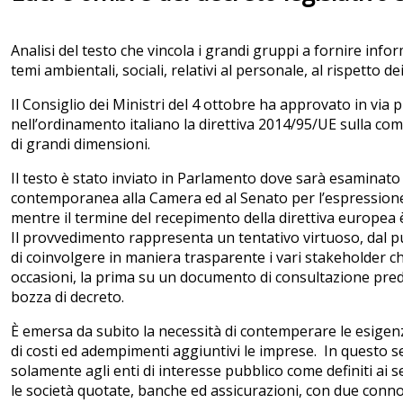
Analisi del testo che vincola i grandi gruppi a fornire infor
temi ambientali, sociali, relativi al personale, al rispetto de
Il Consiglio dei Ministri del 4 ottobre ha approvato in via 
nell’ordinamento italiano la direttiva 2014/95/UE sulla co
di grandi dimensioni.
Il testo è stato inviato in Parlamento dove sarà esaminat
contemporanea alla Camera ed al Senato per l’espressione
mentre il termine del recepimento della direttiva europea è
Il provvedimento rappresenta un tentativo virtuoso, dal pu
di coinvolgere in maniera trasparente i vari stakeholder ch
occasioni, la prima su un documento di consultazione pred
bozza di decreto.
È emersa da subito la necessità di contemperare le esigen
di costi ed adempimenti aggiuntivi le imprese. In questo sen
solamente agli enti di interesse pubblico come definiti ai se
le società quotate, banche ed assicurazioni, con due connot