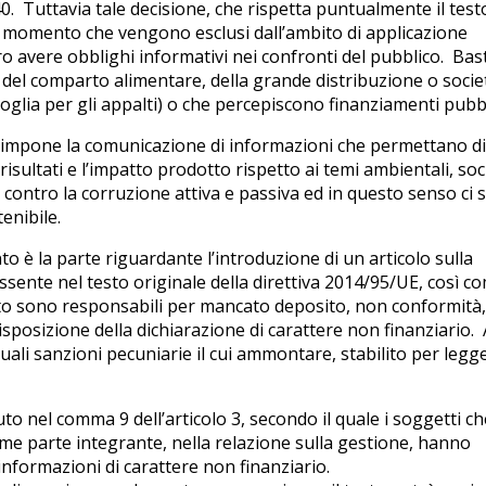
40. Tuttavia tale decisione, che rispetta puntualmente il test
al momento che vengono esclusi dall’ambito di applicazione
avere obblighi informativi nei confronti del pubblico. Bast
e del comparto alimentare, della grande distribuzione o socie
glia per gli appalti) o che percepiscono finanziamenti pubbl
e impone la comunicazione di informazioni che permettano di
isultati e l’impatto prodotto rispetto ai temi ambientali, soci
tta contro la corruzione attiva e passiva ed in questo senso ci s
enibile.
 è la parte riguardante l’introduzione di un articolo sulla
assente nel testo originale della direttiva 2014/95/UE, così c
to sono responsabili per mancato deposito, non conformità,
posizione della dichiarazione di carattere non finanziario. 
uali sanzioni pecuniarie il cui ammontare, stabilito per legge
uto nel comma 9 dell’articolo 3, secondo il quale i soggetti ch
me parte integrante, nella relazione sulla gestione, hanno
 informazioni di carattere non finanziario.