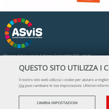
Alleanza Italiana per lo Sviluppo Sostenibile ETS - ASviS
Via Farini 17, 00185 Roma
QUESTO SITO UTILIZZA I 
C.F. 97893090585 P.IVA 14610671001
Il nostro sito web utilizza i cookie per aiutarci a miglior
Qui
puoi cambiare le tue impostazioni. Ulteriori informa
STATISTICHE
CAMBIA IMPOSTAZIONI
Strumenti statistici che raccolgono dati anonimi