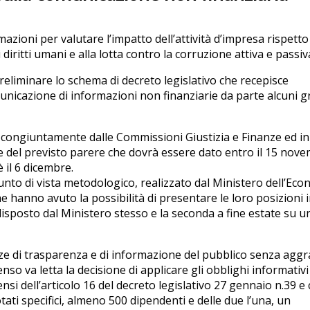
mazioni per valutare l’impatto dell’attività d’impresa rispetto
i diritti umani e alla lotta contro la corruzione attiva e passiv
preliminare lo schema di decreto legislativo che recepisce
municazione di informazioni non finanziarie da parte alcuni g
o congiuntamente dalle Commissioni Giustizia e Finanze ed in
 del previsto parere che dovrà essere dato entro il 15 nove
 il 6 dicembre.
nto di vista metodologico, realizzato dal Ministero dell’Ec
e hanno avuto la possibilità di presentare le loro posizioni 
isposto dal Ministero stesso e la seconda a fine estate su u
ze di trasparenza e di informazione del pubblico senza agg
so va letta la decisione di applicare gli obblighi informativi
nsi dell’articolo 16 del decreto legislativo 27 gennaio n.39 e 
ati specifici, almeno 500 dipendenti e delle due l’una, un