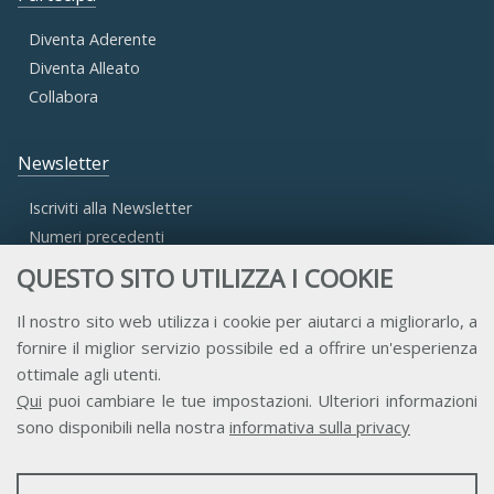
Diventa Aderente
Diventa Alleato
Collabora
Newsletter
Iscriviti alla Newsletter
Numeri precedenti
QUESTO SITO UTILIZZA I COOKIE
Area Riservata
Il nostro sito web utilizza i cookie per aiutarci a migliorarlo, a
fornire il miglior servizio possibile ed a offrire un'esperienza
Accesso Aderenti
ottimale agli utenti.
Accesso Consulta
Qui
puoi cambiare le tue impostazioni. Ulteriori informazioni
Accesso Team
sono disponibili nella nostra
informativa sulla privacy
STATISTICHE