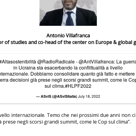
Antonio Villafranca
tor of studies and co-head of the center on Europe & global
#Altasostenibilità
@RadioRadicale
-
@AntVillafranca
: La guerr
in Ucraina sta esacerbando la conflittualità a livello
nternazionale. Dobbiamo consolidare quanto già fatto e mettere
terra decisioni già prese negli scorsi grandi summit, come le Co
sul clima.
#HLPF2022
— ASviS (@ASviSItalia)
July 18, 2022
 livello internazionale. Temo che nei prossimi due anni non 
à prese negli scorsi grandi summit, come le Cop sul clima”.