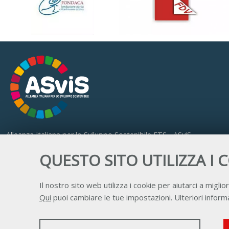
Alleanza Italiana per lo Sviluppo Sostenibile ETS - ASviS
Via Farini 17, 00185 Roma
QUESTO SITO UTILIZZA I 
C.F. 97893090585 P.IVA 14610671001
Il nostro sito web utilizza i cookie per aiutarci a miglior
Qui
puoi cambiare le tue impostazioni. Ulteriori informa
STATISTICHE