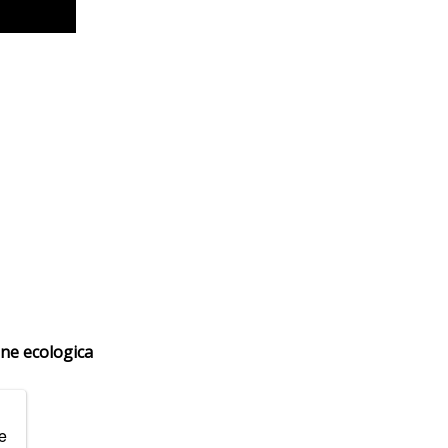
one ecologica
e