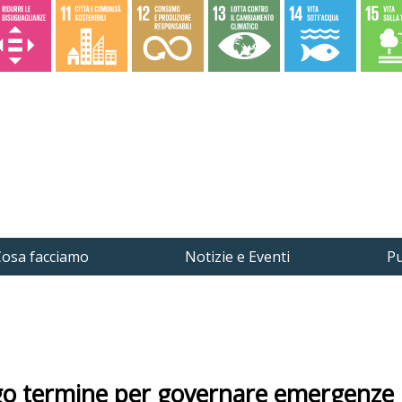
osa facciamo
Notizie e Eventi
Pu
ngo termine per governare emergenze