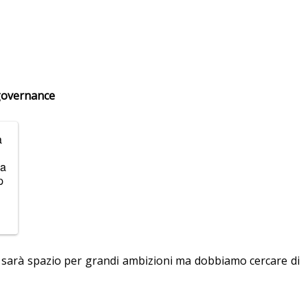
 governance
a
 a
p
ci sarà spazio per grandi ambizioni ma dobbiamo cercare di