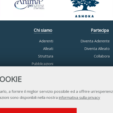
Chi siamo
Partecipa
Aderenti
Diventa Aderente
Alleati
Diventa Alleato
Struttura
Collabora
Pubblicazioni
COOKIE
arlo, a fornire il miglior servizio possibile ed a offrire un'esperienz
zioni sono disponibili nella nostra
informativa sulla privacy
Contatti
Privacy
Trasparenza
Credits
SERVIZI FACOLTATVI