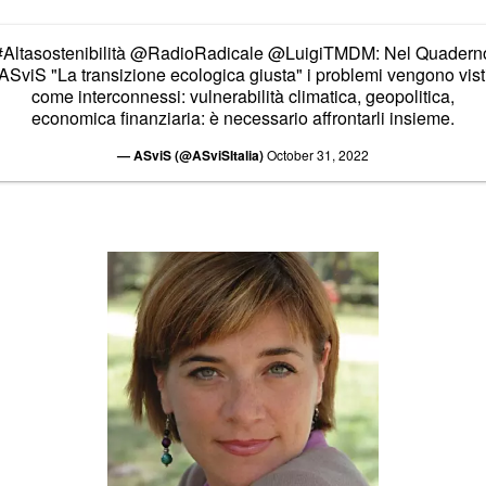
#Altasostenibilità
@RadioRadicale
@LuigiTMDM
: Nel Quadern
ASviS "La transizione ecologica giusta" i problemi vengono vist
come interconnessi: vulnerabilità climatica, geopolitica,
economica finanziaria: è necessario affrontarli insieme.
— ASviS (@ASviSItalia)
October 31, 2022