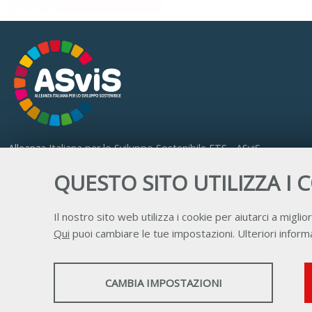
Alleanza Italiana per lo Sviluppo Sostenibile ETS - ASviS
Via Farini 17, 00185 Roma
QUESTO SITO UTILIZZA I 
C.F. 97893090585 P.IVA 14610671001
Il nostro sito web utilizza i cookie per aiutarci a miglior
Qui
puoi cambiare le tue impostazioni. Ulteriori informa
STATISTICHE
CAMBIA IMPOSTAZIONI
Strumenti statistici che raccolgono dati anonimi
sull'utilizzo e la funzionalità del sito web.