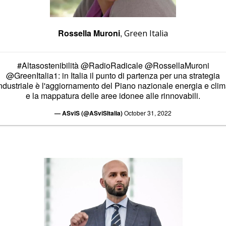
Rossella Muroni
,
Green Italia
#Altasostenibilità
@RadioRadicale
@RossellaMuroni
@GreenItalia1
: in Italia il punto di partenza per una strategia
ndustriale è l'aggiornamento del Piano nazionale energia e cli
e la mappatura delle aree idonee alle rinnovabili.
— ASviS (@ASviSItalia)
October 31, 2022