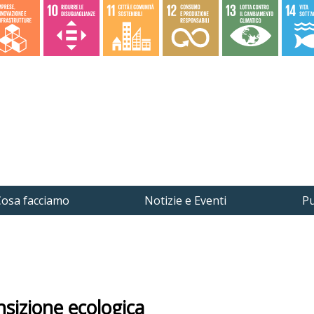
osa facciamo
Notizie e Eventi
Pu
nsizione ecologica