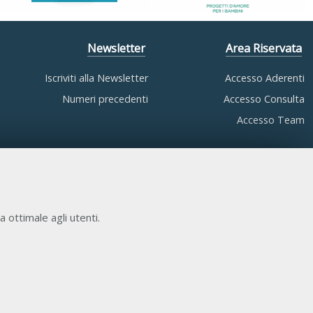
Newsletter
Area Riservata
Iscriviti alla Newsletter
Accesso Aderenti
Numeri precedenti
Accesso Consulta
Accesso Team
a ottimale agli utenti.
COOKIE NECESSARI
Cookie di funzionamento che consentono servizi e
funzioni essenziali, tra cui la verifica dell'identità, la