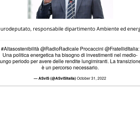
eurodeputato, responsabile dipartimento Ambiente ed energia 
#Altasostenibilità
@RadioRadicale
Procaccini
@FratellidItalia
:
Una politica energetica ha bisogno di investimenti nel medio-
lungo periodo per avere delle rendite lungimiranti. La transizion
è un percorso necessario.
— ASviS (@ASviSItalia)
October 31, 2022