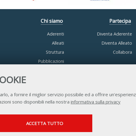
Chi siamo
Partecipa
Aderenti
Diventa Aderente
Alleati
Diventa Alleato
Struttura
Collabora
Pubblicazioni
COOKIE
arlo, a fornire il miglior servizio possibile ed a offrire un'esperienz
zioni sono disponibili nella nostra
informativa sulla privacy
Contatti
Privacy
Trasparenza
Credits
SERVIZI FACOLTATVI
ACCETTA TUTTO
Questi cookie vengono utilizzati per abilitare servizi di
terze parti che prevedono profilazione. Sono