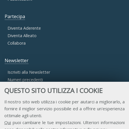
Partecipa
Diventa Aderente
Diventa Alleato
Collabora
Newsletter
Iscriviti alla Newsletter
Numeri precedenti
QUESTO SITO UTILIZZA I COOKIE
Area Riservata
Il nostro sito web utilizza i cookie per aiutarci a migliorarlo, a
fornire il miglior servizio possibile ed a offrire un'esperienza
Accesso Aderenti
ottimale agli utenti.
Accesso Consulta
Qui
puoi cambiare le tue impostazioni. Ulteriori informazioni
Accesso Team