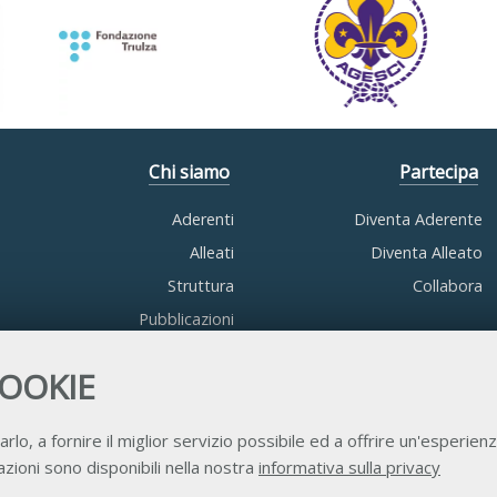
Chi siamo
Partecipa
Aderenti
Diventa Aderente
Alleati
Diventa Alleato
Struttura
Collabora
Pubblicazioni
COOKIE
arlo, a fornire il miglior servizio possibile ed a offrire un'esperienz
zioni sono disponibili nella nostra
informativa sulla privacy