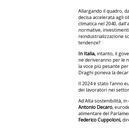
Allargando il quadro, d
decisa accelerata agli o
climatica nel 2040, dall'a
normative, investimenti
reindustrializzazione so
tendenze?
In Italia,
intanto, il gove
ne deriveranno per le 
la voce più pesante per 
Draghi poneva la decar
Il 2024 è stato l’anno 
dei lavoratori nei setto
Ad Alta sostenibilità, i
Antonio Decaro
, eurod
alimentare del Parlame
Federico Cuppoloni,
dir