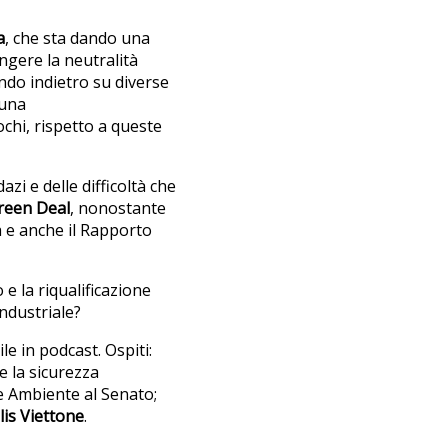
a
, che sta dando una
ngere la neutralità
do indietro su diverse
 una
ochi, rispetto a queste
azi e delle difficoltà che
Green Deal
, nonostante
ia e anche il Rapporto
 la riqualificazione
industriale?
le in podcast. Ospiti:
e la sicurezza
 Ambiente al Senato;
lis Viettone
.