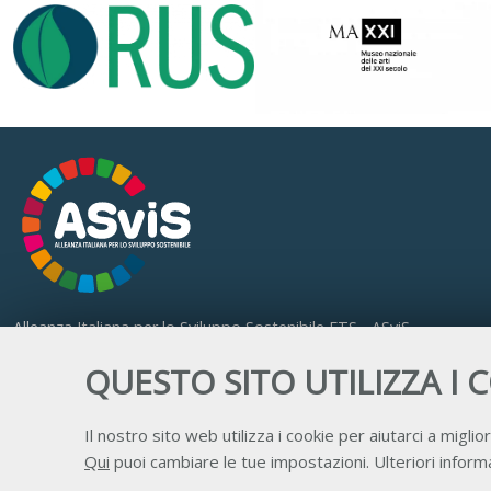
Alleanza Italiana per lo Sviluppo Sostenibile ETS - ASviS
Via Farini 17, 00185 Roma
QUESTO SITO UTILIZZA I 
C.F. 97893090585 P.IVA 14610671001
Il nostro sito web utilizza i cookie per aiutarci a miglior
Qui
puoi cambiare le tue impostazioni. Ulteriori informa