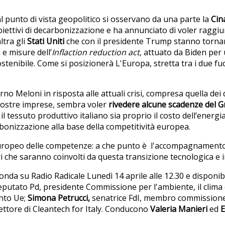
al punto di vista geopolitico si osservano da una parte la
Cin
biettivi di decarbonizzazione e ha annunciato di voler raggiu
ltra gli
Stati Uniti
che con il presidente Trump stanno tornan
 e misure dell’
Inflaction reduction act
, attuato da Biden per
stenibile. Come si posizionerà L'Europa, stretta tra i due fu
rno Meloni in risposta alle attuali crisi, compresa quella dei d
nostre imprese, sembra voler
rivedere alcune scadenze del 
il tessuto produttivo italiano sia proprio il costo dell’energ
bonizzazione alla base della competitività europea.
europeo delle competenze: a che punto è l'accompagnamento e
ri che saranno coinvolti da questa transizione tecnologica e 
n onda su Radio Radicale Lunedì 14 aprile alle 12.30 e disponibi
eputato Pd, presidente Commissione per l'ambiente, il clima 
nto Ue;
Simona Petrucci,
senatrice FdI, membro commissione
ettore di Cleantech for Italy. Conducono
Valeria Manieri
ed
E