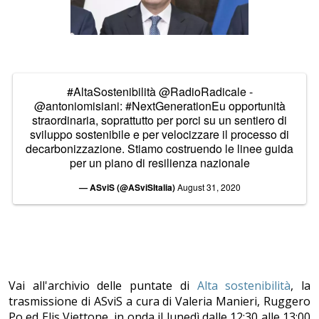
#AltaSostenibilità
@RadioRadicale
-
@antoniomisiani
:
#NextGenerationEu
opportunità
straordinaria, soprattutto per porci su un sentiero di
sviluppo sostenibile e per velocizzare il processo di
decarbonizzazione. Stiamo costruendo le linee guida
per un piano di resilienza nazionale
— ASviS (@ASviSItalia)
August 31, 2020
Vai all'archivio delle puntate di
Alta sostenibilità
, la
trasmissione di ASviS a cura di Valeria Manieri, Ruggero
Po ed Elis Viettone, in onda il lunedì dalle 12:30 alle 13:00