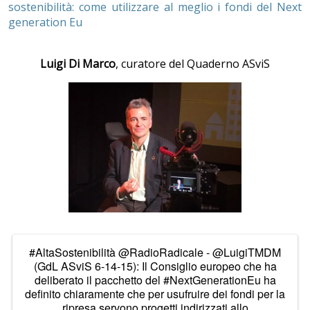
sostenibilità: come utilizzare al meglio i fondi del Next
generation Eu
Luigi Di Marco
, curatore del Quaderno ASviS
#AltaSostenibilità
@RadioRadicale
-
@LuigiTMDM
(GdL ASviS 6-14-15): Il Consiglio europeo che ha
deliberato il pacchetto del
#NextGenerationEu
ha
definito chiaramente che per usufruire dei fondi per la
ripresa servono progetti indirizzati allo