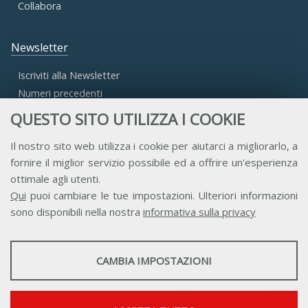
Collabora
Newsletter
Iscriviti alla Newsletter
Numeri precedenti
QUESTO SITO UTILIZZA I COOKIE
Area Riservata
Il nostro sito web utilizza i cookie per aiutarci a migliorarlo, a
fornire il miglior servizio possibile ed a offrire un'esperienza
Accesso Aderenti
ottimale agli utenti.
Accesso Consulta
Qui
puoi cambiare le tue impostazioni. Ulteriori informazioni
Accesso Team
sono disponibili nella nostra
informativa sulla privacy
STATISTICHE
CAMBIA IMPOSTAZIONI
Strumenti statistici che raccolgono dati anonimi sull'utilizzo e la
funzionalità del sito web.
Contatti
Privacy
Trasparenza
Credits
Mostra maggiori informazioni