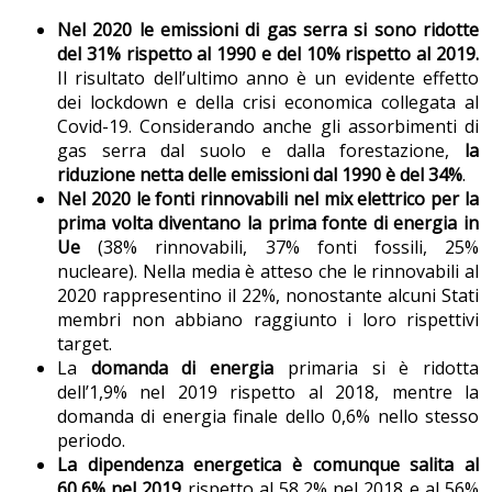
Nel 2020 le emissioni di gas serra si sono ridotte
del 31% rispetto al 1990 e del 10% rispetto al 2019.
Il risultato dell’ultimo anno è un evidente effetto
dei lockdown e della crisi economica collegata al
Covid-19. Considerando anche gli assorbimenti di
gas serra dal suolo e dalla forestazione,
la
riduzione netta delle emissioni dal 1990 è del 34%
.
Nel 2020 le fonti rinnovabili nel mix elettrico per la
prima volta diventano la prima fonte di energia in
Ue
(38% rinnovabili, 37% fonti fossili, 25%
nucleare). Nella media è atteso che le rinnovabili al
2020 rappresentino il 22%, nonostante alcuni Stati
membri non abbiano raggiunto i loro rispettivi
target.
La
domanda di energia
primaria si è ridotta
dell’1,9% nel 2019 rispetto al 2018, mentre la
domanda di energia finale dello 0,6% nello stesso
periodo.
La dipendenza energetica è comunque salita al
60,6% nel 2019
rispetto al 58,2% nel 2018 e al 56%