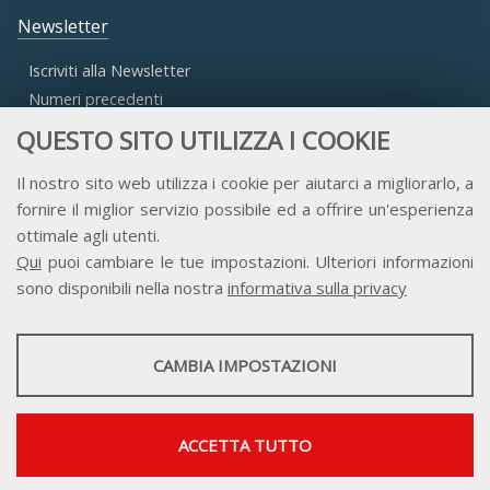
Newsletter
Iscriviti alla Newsletter
Numeri precedenti
QUESTO SITO UTILIZZA I COOKIE
Area Riservata
Il nostro sito web utilizza i cookie per aiutarci a migliorarlo, a
fornire il miglior servizio possibile ed a offrire un'esperienza
Accesso Aderenti
ottimale agli utenti.
Accesso Consulta
Qui
puoi cambiare le tue impostazioni. Ulteriori informazioni
Accesso Team
sono disponibili nella nostra
informativa sulla privacy
STATISTICHE
CAMBIA IMPOSTAZIONI
Strumenti statistici che raccolgono dati anonimi sull'utilizzo e la
funzionalità del sito web.
Contatti
Privacy
Trasparenza
Credits
Mostra maggiori informazioni
ACCETTA TUTTO
Google Analytics