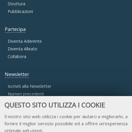
Struttura
Pubblicazioni
Partecipa
Diventa Aderente
Diventa Alleato
Collabora
Newsletter
Iscriviti alla Newsletter
Numeri precedenti
QUESTO SITO UTILIZZA I COOKIE
Area Riservata
Il nostro sito web utilizza i cookie per aiutarci a migliorarlo, a
fornire il miglior servizio possibile ed a offrire un'esperienza
Accesso Aderenti
ottimale agli utenti.
Accesso Consulta