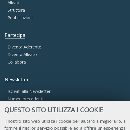
Alleati
Struttura
Pubblicazioni
Partecipa
Diventa Aderente
Diventa Alleato
Collabora
Newsletter
Iscriviti alla Newsletter
Numeri precedenti
QUESTO SITO UTILIZZA I COOKIE
Area Riservata
Il nostro sito web utilizza i cookie per aiutarci a migliorarlo, a
fornire il miglior servizio possibile ed a offrire un'esperienza
Accesso Aderenti