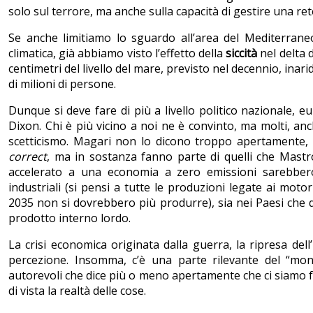
solo sul terrore, ma anche sulla capacità di gestire una rete
Se anche limitiamo lo sguardo all’area del Mediterraneo,
climatica, già abbiamo visto l’effetto della
siccità
nel delta d
centimetri del livello del mare, previsto nel decennio, inar
di milioni di persone.
Dunque si deve fare di più a livello politico nazionale, e
Dixon. Chi è più vicino a noi ne è convinto, ma molti, anc
scetticismo. Magari non lo dicono troppo apertamente,
correct
, ma in sostanza fanno parte di quelli che Mastro
accelerato a una economia a zero emissioni sarebbero g
industriali (si pensi a tutte le produzioni legate ai mot
2035 non si dovrebbero più produrre), sia nei Paesi che d
prodotto interno lordo.
La crisi economica originata dalla guerra, la ripresa dell
percezione. Insomma, c’è una parte rilevante del “mondo
autorevoli che dice più o meno apertamente che ci siamo fat
di vista la realtà delle cose.