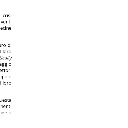
 crisi
 venti
decine
bro di
l loro
tically
saggio
ttori
opo il
l loro
questa
onenti
perso