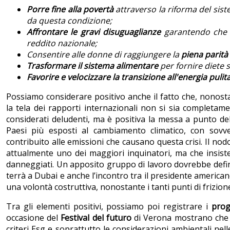
Porre fine alla povertà
attraverso la riforma del sist
da questa condizione;
Affrontare le gravi disuguaglianze
garantendo che 
reddito nazionale;
Consentire alle donne di raggiungere la
piena parità
Trasformare il sistema alimentare
per fornire diete 
Favorire e velocizzare la transizione all'energia pulit
Possiamo considerare positivo anche il fatto che, nonostan
la tela dei rapporti internazionali non si sia completam
considerati deludenti, ma è positiva la messa a punto de
Paesi più esposti al cambiamento climatico, con sovv
contribuito alle emissioni che causano questa crisi. Il no
attualmente uno dei maggiori inquinatori, ma che insiste 
danneggiati. Un apposito gruppo di lavoro dovrebbe defin
terrà a Dubai e anche l’incontro tra il presidente america
una volontà costruttiva, nonostante i tanti punti di frizion
Tra gli elementi positivi, possiamo poi registrare i
prog
occasione del
Festival del futuro
di Verona mostrano che 
criteri Esg e soprattutto le considerazioni ambientali nel