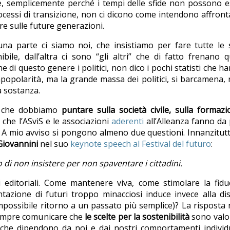
ne, semplicemente perché i tempi delle sfide non possono 
processi di transizione, non ci dicono come intendono affront
ere sulle future generazioni.
una parte ci siamo noi, che insistiamo per fare tutte le 
le, dall’altra ci sono “gli altri” che di fatto frenano 
e di questo genere i politici, non dico i pochi statisti che ha
popolarità, ma la grande massa dei politici, si barcamena,
a sostanza.
è che dobbiamo
puntare sulla società civile, sulla formaz
o che l’ASviS e le associazioni
aderenti
all’Alleanza fanno da 
 A mio avviso si pongono almeno due questioni. Innanzitut
Giovannini
nel suo
keynote speech al Festival del futuro
:
to di non insistere per non spaventare i cittadini.
editoriali. Come mantenere viva, come stimolare la fiduc
tazione di futuri troppo minacciosi induce invece alla di
 impossibile ritorno a un passato più semplice)? La risposta
 sempre comunicare che
le scelte per la sostenibilità
sono valor
i, che dipendono da noi e dai nostri comportamenti individ