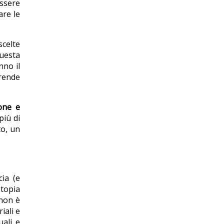
essere
are le
scelte
questa
nno il
 rende
ione e
più di
to, un
ia (e
stopia
 non è
iali e
uali e