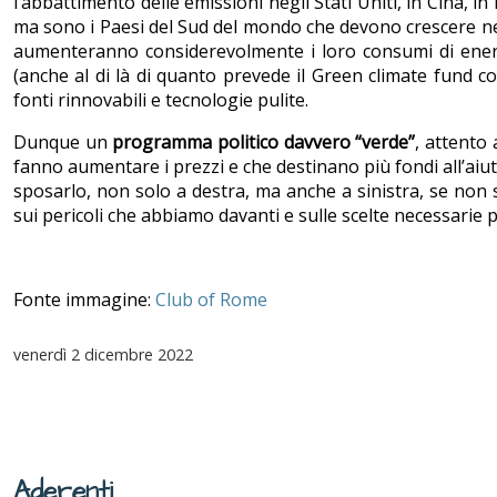
l’abbattimento delle emissioni negli Stati Uniti, in Cina, 
ma sono i Paesi del Sud del mondo che devono crescere ne
aumenteranno considerevolmente i loro consumi di energ
(anche al di là di quanto prevede il Green climate fund 
fonti rinnovabili e tecnologie pulite.
Dunque un
programma politico davvero “verde”
, attento
fanno aumentare i prezzi e che destinano più fondi all’aiut
sposarlo, non solo a destra, ma anche a sinistra, se non s
sui pericoli che abbiamo davanti e sulle scelte necessarie 
Fonte immagine:
Club of Rome
venerdì
2 dicembre 2022
Aderenti