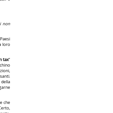
i non
 Paesi
a loro
n tax
”
ichino
zioni,
santi.
 della
egarne
te che
Certo,