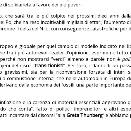
 di solidarietà a favore dei più poveri.
 che sarà tra le più colpite nei prossimi dieci anni dalla
el Po, che ha reso incoltivabili migliaia di ettari; l’aumento di
idirebbe il delta del Nilo, con conseguenze catastrofiche per 
uropeo e globale per quel cambio di modello indicato nel li
he tra i più autorevoli leader d’opinione, esprimono tutto i
 perché non mostrarsi “verdi” almeno a parole non è
poli
jeni definisce “
transizionisti
”. Per loro, i danni di un pas
ravissimi, sia per la riconversione forzata di interi se
ori a combustione interna, che nelle automobili in Europa d
erivano dalla economia dei fossili una parte importante de
’inflazione e la carenza di materiali essenziali aggravano 
 che conta”, fatto di politici, imprenditori e altri esp
ti incantare dai discorsi “alla
Greta
Thunberg
” e abbiamo 