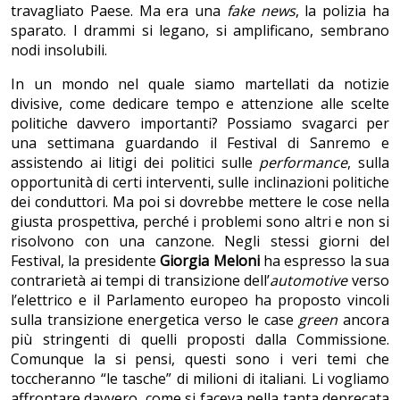
travagliato Paese. Ma era una
fake news
, la polizia ha
sparato. I drammi si legano, si amplificano, sembrano
nodi insolubili.
In un mondo nel quale siamo martellati da notizie
divisive, come dedicare tempo e attenzione alle scelte
politiche davvero importanti? Possiamo svagarci per
una settimana guardando il Festival di Sanremo e
assistendo ai litigi dei politici sulle
performance
, sulla
opportunità di certi interventi, sulle inclinazioni politiche
dei conduttori. Ma poi si dovrebbe mettere le cose nella
giusta prospettiva, perché i problemi sono altri e non si
risolvono con una canzone. Negli stessi giorni del
Festival, la presidente
Giorgia Meloni
ha espresso la sua
contrarietà ai tempi di transizione dell’
automotive
verso
l’elettrico e il Parlamento europeo ha proposto vincoli
sulla transizione energetica verso le case
green
ancora
più stringenti di quelli proposti dalla Commissione.
Comunque la si pensi, questi sono i veri temi che
toccheranno “le tasche” di milioni di italiani. Li vogliamo
affrontare davvero, come si faceva nella tanta deprecata