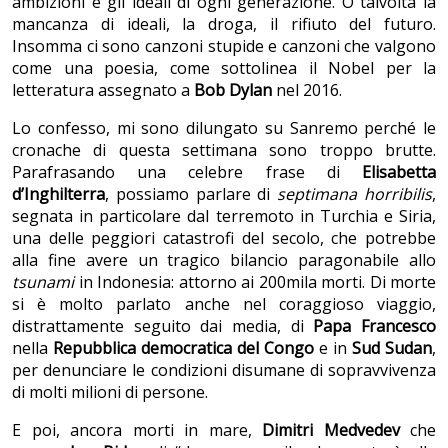
ambizioni e gli ideali di ogni generazione. O talvolta la
mancanza di ideali, la droga, il rifiuto del futuro.
Insomma ci sono canzoni stupide e canzoni che valgono
come una poesia, come sottolinea il Nobel per la
letteratura assegnato a
Bob Dylan
nel 2016.
Lo confesso, mi sono dilungato su Sanremo perché le
cronache di questa settimana sono troppo brutte.
Parafrasando una celebre frase di
Elisabetta
d’Inghilterra
, possiamo parlare di
septimana horribilis
,
segnata in particolare dal terremoto in Turchia e Siria,
una delle peggiori catastrofi del secolo, che potrebbe
alla fine avere un tragico bilancio paragonabile allo
tsunami
in Indonesia: attorno ai 200mila morti. Di morte
si è molto parlato anche nel coraggioso viaggio,
distrattamente seguito dai media, di
Papa Francesco
nella
Repubblica democratica del Congo
e in
Sud Sudan
,
per denunciare le condizioni disumane di sopravvivenza
di molti milioni di persone.
E poi, ancora morti in mare,
Dimitri Medvedev
che