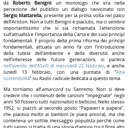
da
Roberto Benigni:
un monologo che era nella
percezione del pubblico un dialogo ravvicinato con
Sergio Mattarella,
presente per la prima volta nel palco
dell’Ariston.
Non a tutti Benigni è piaciuto, ma ci sembra
importantissimo che si sia richiamata l’attenzione
sull’attualità e l’importanza della Carta e dei suoi principi
fondamentali. E proprio della prima riforma dei principi
fondamentali, attuata un anno fa con l’introduzione
della tutela dell’ambiente e della diversità anche
nell’interesse delle future generazioni, si parlerà
nell’evento dell’ASviS di mercoledì 22 febbraio
, e anche
lunedì 13 febbraio, con una puntata di “
Alta
sostenibilità
” su
Radio radicale
dedicata a questo tema.
Ma torniamo all’
amarcord
su Sanremo. Non si deve
credere che i contenuti delle canzoni “impegnate” negli
anni ‘50 fossero tutti nazionalisti e bellicosi. Nello stesso
1952, si piazzò al secondo posto “Papaveri e papere”,
che piaceva molto ai bambini (e piace ancora), ma che
conteneva un sottile messaggio populista perché come
tutti sanno si tratta di una storia d’amore tra il fiore alto