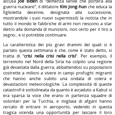
accusa
Joe Biden
di “demenza senile che porterà alla
guerra nucleare”; il dittatore
Kim Jong-hun
che educa la
figlioletta decenne, designata alla successione,
mostrandole i suoi nuovi supermissili; la notizia che in
tutto il mondo le fabbriche di armi non riescono a star
dietro alla domanda di munizioni, non certo per il tiro a
segno... e si potrebbe continuare.
La caratteristica dei più gravi drammi dei quali si è
parlato questa settimana è che, come è stato detto, si
tratta di “
crisi nella crisi nella crisi
”. Per esempio, il
terremoto nel Nord della Siria ha colpito una regione
già devastata dalla guerra, abbattendosi su popolazioni
costrette a milioni a vivere in campi profughi: migranti
che hanno anche subito una ondata di colera e
devastazioni meteorologiche. La complessità di queste
catastrofi è sottolineata da quanto è accaduto a Kabul: si
era sparsa la voce che erano in partenza squadre di
volontari per la Turchia, e migliaia di afgani hanno
cercato di entrare in aeroporto, vedendo in questa
tragica vicenda una opportunità per lasciare il loro