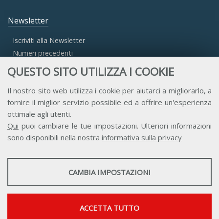
Newsletter
Iscriviti alla Newsletter
Numeri precedenti
QUESTO SITO UTILIZZA I COOKIE
Area Riservata
Il nostro sito web utilizza i cookie per aiutarci a migliorarlo, a
fornire il miglior servizio possibile ed a offrire un'esperienza
Accesso Aderenti
ottimale agli utenti.
Accesso Consulta
Qui
puoi cambiare le tue impostazioni. Ulteriori informazioni
Accesso Team
sono disponibili nella nostra
informativa sulla privacy
STATISTICHE
CAMBIA IMPOSTAZIONI
Strumenti statistici che raccolgono dati anonimi sull'utilizzo e la
funzionalità del sito web.
Contatti
Privacy
Trasparenza
Credits
Mostra maggiori informazioni
ACCETTA TUTTO