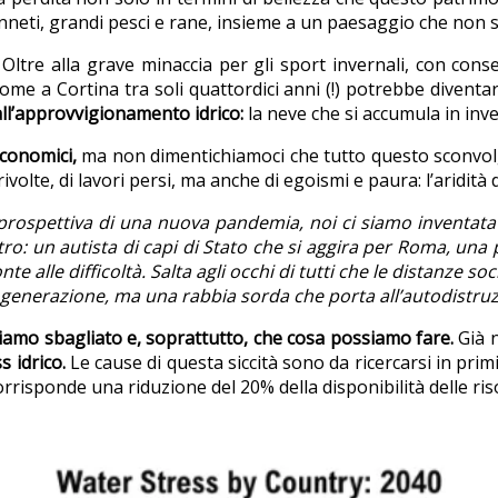
anneti, grandi pesci e rane, insieme a un paesaggio che non s
.
Oltre
alla grave minaccia per gli sport invernali, con cons
come a Cortina tra soli quattordici anni (!) potrebbe divent
all’approvvigionamento idrico:
la neve che si accumula in inve
economici,
ma non dimentichiamoci che tutto questo sconv
rivolte, di lavori persi, ma anche di egoismi e paura: l’aridi
a prospettiva di una nuova pandemia, noi ci siamo inventat
tro: un autista di capi di Stato che si aggira per Roma, una
te alle difficoltà. Salta agli occhi di tutti che le distanze so
 generazione, ma una rabbia sorda che porta all’autodistruzi
biamo sbagliato e, soprattutto, che cosa possiamo fare.
Già 
s idrico.
Le cause di questa siccità
sono da ricercarsi in pri
risponde una riduzione del 20% della disponibilità delle riso