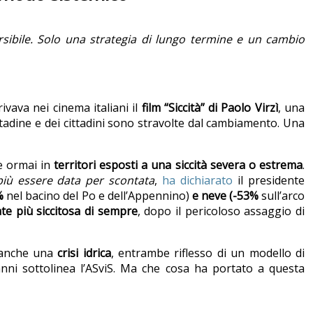
sibile. Solo una strategia di lungo termine e un cambio
ivava nei cinema italiani il
film
“Siccità” di Paolo Virzì
, una
ittadine e dei cittadini sono stravolte dal cambiamento. Una
ve ormai in
territori esposti a una siccità severa o estrema
.
 più essere data per scontata
,
ha dichiarato
il presidente
%
nel bacino del Po e dell’Appennino)
e neve (-53%
sull’arco
tate più siccitosa di sempre
, dopo il pericoloso assaggio di
e anche una
crisi idrica
, entrambe riflesso di un modello di
nni sottolinea l’ASviS. Ma che cosa ha portato a questa