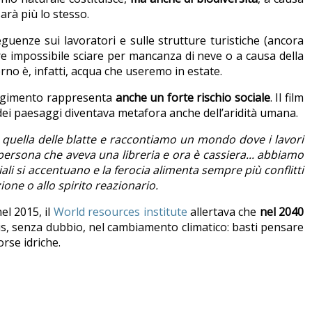
arà più lo stesso.
eguenze sui lavoratori e sulle strutture turistiche (ancora
are impossibile sciare per mancanza di neve o a causa della
rno è, infatti, acqua che useremo in estate.
olgimento rappresenta
anche un forte rischio sociale
. Il film
tà dei paesaggi diventava metafora anche dell’aridità umana.
a quella delle blatte e raccontiamo un mondo dove i lavori
 persona che aveva una libreria e ora è cassiera... abbiamo
ciali si accentuano e la ferocia alimenta sempre più conflitti
one o allo spirito reazionario.
nel 2015,
il
World resources institute
allertava che
nel 2040
mis, senza dubbio, nel cambiamento climatico: basti pensare
rse idriche.