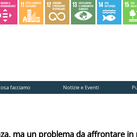
osa facciamo
Notizie e Eventi
Pu
nza, ma un problema da affrontare in