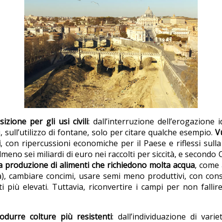
zione per gli usi civili
: dall’interruzione dell’erogazione 
i, sull’utilizzo di fontane, solo per citare qualche esempio.
V
i
, con ripercussioni economiche per il Paese e riflessi sull
eno sei miliardi di euro nei raccolti per siccità, e secondo C
la produzione di alimenti che richiedono molta acqua
, come 
), cambiare concimi, usare semi meno produttivi, con cons
sti più elevati. Tuttavia, riconvertire i campi per non fal
rodurre colture più resistenti
: dall’individuazione di var