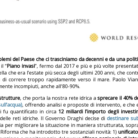
blemi del Paese che ci trasciniamo da decenni e da una poli
l “
Piano invasi
”, fermo dal 2017 e più e più volte presentat
la che era l’estate più secca degli ultimi 200 anni, che contro 
mi di correre troppo rapidamente verso il mare. Paolo Via
mente incompiuti, anche all'80-90%.
astrutture
, che porta la nostra rete idrica a
sprecare il 40% d
sull’acqua)
, offrendo analisi e proposte di intervento, e che
ui fu quantificato in circa
12 miliardi l’importo degli invest
delle reti idriche. Il Governo Draghi decise di
destinare sub
a per migliorare la situazione in maniera strutturata, so
. Riforma che ha introdotto tre sostanziali novità: 1)
unificato