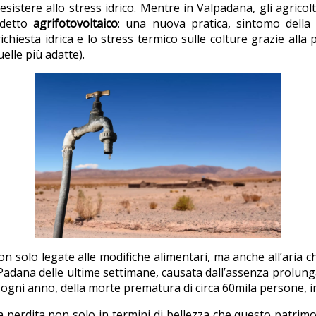
esistere allo stress idrico. Mentre in Valpadana, gli agrico
iddetto
agrifotovoltaico
: una nuova pratica, sintomo della 
chiesta idrica e lo stress termico sulle colture grazie alla
elle più adatte).
n solo legate alle modifiche alimentari, ma anche all’aria ch
 Padana delle ultime settimane, causata dall’assenza prolung
ogni anno, della morte prematura di circa 60mila persone, i
a perdita non solo in termini di bellezza che questo patrimo