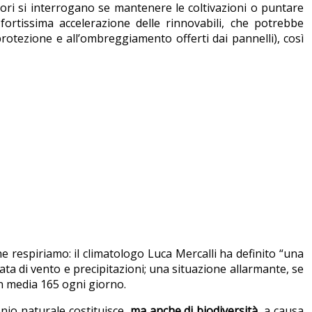
ltori si interrogano se mantenere le coltivazioni o puntare
fortissima accelerazione delle rinnovabili, che potrebbe
 protezione e all’ombreggiamento offerti dai pannelli), così
e respiriamo: il climatologo Luca Mercalli ha definito “una
ata di vento e precipitazioni; una situazione allarmante, se
n media 165 ogni giorno.
nio naturale costituisce,
ma
anche di biodiversità
, a causa