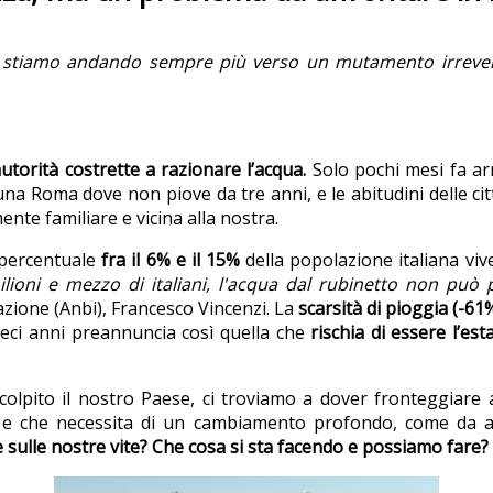
chi, stiamo andando sempre più verso un mutamento irrever
 autorità costrette a razionare l’acqua.
Solo pochi mesi fa arr
 una Roma dove non piove da tre anni, e le abitudini delle c
nte familiare e vicina alla nostra.
a percentuale
fra il 6% e il 15%
della popolazione italiana vi
ilioni e mezzo di italiani, l'acqua dal rubinetto non può
gazione (Anbi), Francesco Vincenzi. La
scarsità di pioggia (-61
dieci anni preannuncia così quella che
rischia di essere l’es
olpito il nostro Paese, ci troviamo a dover fronteggiar
ità e che necessita di un cambiamento profondo, come da a
e sulle nostre vite? Che cosa si sta facendo e possiamo fare?