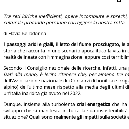
Tra reti idriche inefficienti, opere incompiute e spre
culturale profondo potranno correggere la nostra rotta.
di Flavia Belladonna
I paesaggi aridi e gialli, il letto del fiume prosciugato, le
storia che racconta in uno scenario apocalittico la vita in
realtà delineata con l’immaginazione, eppure così terribilme
Secondo il Consiglio nazionale delle ricerche, infatti, un
Dati alla mano, è lecito ritenere che, per almeno tre m
dell'Associazione nazionale dei Consorzi di bonifica e irri
alpino) dell’ultimo mese rispetto alla media degli ultimi 
un’Italia inaridita già avuto nel 2022.
Dunque, insieme alla turbolenta
crisi energetica
che ha c
sviluppo che si manifesta in tutta la sua insostenibil
situazione?
Quali sono realmente gli impatti sulla società 