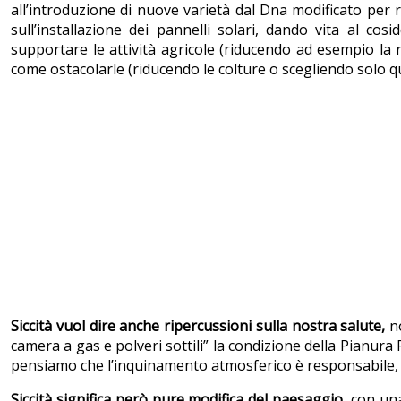
all’introduzione di nuove varietà dal Dna modificato per r
sull’installazione dei pannelli solari, dando vita al cos
supportare le attività agricole (riducendo ad esempio la ri
come ostacolarle (riducendo le colture o scegliendo solo qu
Siccità vuol dire anche ripercussioni sulla nostra salute,
no
camera a gas e polveri sottili” la condizione della Pianura
pensiamo che l’inquinamento atmosferico è responsabile, 
Siccità significa però pure modifica del paesaggio
, con un