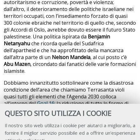
autoritarismo e corruzione, povertà e violenza;
dall’altro, il deterioramento delle politiche israeliane nei
territori occupati, con l’insediamento forzato di quasi
300 colonie ebraiche nel territorio di quello che, secondo
gli Accordi di Oslo, avrebbe dovuto essere il futuro Stato
palestinese. Una politica ispirata da
Benjamin
Netanyahu
che ricorda quella del Sudafrica
dell’apartheid e che ha approfittato della mancanza
dall’altra parte di un
Nelson Mandela
, al cui posto c’è
Abu Mazen
, circondato dai fanatici delle varie formazioni
islamiste.
Dobbiamo innanzitutto sottolineare come la disastrosa
condizione dell’area che chiamiamo Terrasanta violi
quasi tutti gli elementi che l’Agenda 2030 colloca
all’interno del
Goal 16
: la riduzione di tutte le forme di
violenza e dei tassi di mortalità connessi; l’eliminazione
QUESTO SITO UTILIZZA I COOKIE
degli abusi, dello sfruttamento, del traffico e di tutte le
forme di violenza e tortura contro i bambini; la
Il nostro sito web utilizza i cookie per aiutarci a migliorarlo, a
promozione dello stato di diritto e la garanzia di parità
fornire il miglior servizio possibile ed a offrire un'esperienza
di accesso alla giustizia per tutti; la riduzione dei flussi