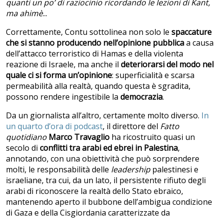
quanti un po’ di raziocinio ricordando le lezioni di Kant,
ma ahimè
...
Correttamente, Contu sottolinea non solo le
spaccature
che si stanno producendo nell’opinione pubblica
a causa
dell’attacco terroristico di Hamas e della violenta
reazione di Israele, ma anche il
deteriorarsi del modo nel
quale ci si forma un’opinione
: superficialità e scarsa
permeabilità alla realtà, quando questa è sgradita,
possono rendere ingestibile la
democrazia
.
Da un giornalista all’altro, certamente molto diverso.
In
un quarto d’ora di podcast
, il direttore del
Fatto
quotidiano
Marco Travaglio
ha ricostruito quasi un
secolo di
conflitti tra arabi ed ebrei in Palestina
,
annotando, con una obiettività che può sorprendere
molti, le responsabilità delle
leadership
palestinesi e
israeliane, tra cui, da un lato, il persistente rifiuto degli
arabi di riconoscere la realtà dello Stato ebraico,
mantenendo aperto il bubbone dell’ambigua condizione
di Gaza e della Cisgiordania caratterizzate da