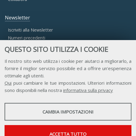
Newsletter
Iscriviti alla Newsletter
Numeri precedenti
QUESTO SITO UTILIZZA I COOKIE
Area Riservata
Il nostro sito web utilizza i cookie per aiutarci a migliorarlo, a
fornire il miglior servizio possibile ed a offrire un'esperienza
Accesso Aderenti
ottimale agli utenti.
Accesso Consulta
Qui
puoi cambiare le tue impostazioni. Ulteriori informazioni
Accesso Team
sono disponibili nella nostra
informativa sulla privacy
STATISTICHE
CAMBIA IMPOSTAZIONI
Strumenti statistici che raccolgono dati anonimi sull'utilizzo e la
funzionalità del sito web.
Contatti
Privacy
Trasparenza
Credits
Mostra maggiori informazioni
ACCETTA TUTTO