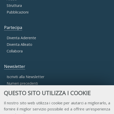
Struttura
Pubblicazioni
Partecipa
Diventa Aderente
Diventa Alleato
Collabora
Newsletter
Iscriviti alla Newsletter
Numeri precedenti
QUESTO SITO UTILIZZA I COOKIE
Area Riservata
Il nostro sito web utilizza i cookie per aiutarci a migliorarlo, a
fornire il miglior servizio possibile ed a offrire un'esperienza
Accesso Aderenti