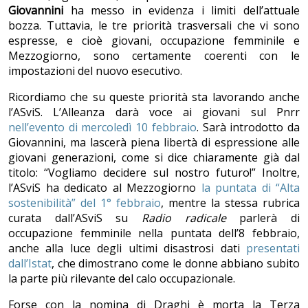
Giovannini
ha messo in evidenza i limiti dell’attuale
bozza. Tuttavia, le tre priorità trasversali che vi sono
espresse, e cioè giovani, occupazione femminile e
Mezzogiorno, sono certamente coerenti con le
impostazioni del nuovo esecutivo.
Ricordiamo che su queste priorità sta lavorando anche
l’ASviS. L’Alleanza darà voce ai giovani sul Pnrr
nell’evento di mercoledì 10 febbraio
. Sarà introdotto da
Giovannini, ma lascerà piena libertà di espressione alle
giovani generazioni, come si dice chiaramente già dal
titolo: “Vogliamo decidere sul nostro futuro!” Inoltre,
l’ASviS ha dedicato al Mezzogiorno
la puntata di “Alta
sostenibilità” del 1° febbraio
, mentre la stessa rubrica
curata dall’ASviS su
Radio radicale
parlerà di
occupazione femminile nella puntata dell’8 febbraio,
anche alla luce degli ultimi disastrosi dati
presentati
dall’Istat
, che dimostrano come le donne abbiano subito
la parte più rilevante del calo occupazionale.
Forse con la nomina di Draghi è morta la Terza