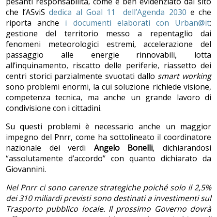
pesanti responsabilità, come è ben evidenziato dal sito
che l’ASviS
dedica al Goal 11 dell’Agenda 2030
e che
riporta anche
i documenti elaborati con Urban@it
:
gestione del territorio messo a repentaglio dai
fenomeni meteorologici estremi, accelerazione del
passaggio alle energie rinnovabili, lotta
all’inquinamento, riscatto delle periferie, riassetto dei
centri storici parzialmente svuotati dallo
smart working
sono problemi enormi, la cui soluzione richiede visione,
competenza tecnica, ma anche un grande lavoro di
condivisione con i cittadini.
Su questi problemi è necessario anche un maggior
impegno del Pnrr, come ha sottolineato il coordinatore
nazionale dei verdi
Angelo Bonelli
, dichiarandosi
“assolutamente d’accordo” con quanto dichiarato da
Giovannini.
Nel Pnrr ci sono carenze strategiche poiché solo il 2,5%
dei 310 miliardi previsti sono destinati a investimenti sul
Trasporto pubblico locale. Il prossimo Governo dovrà