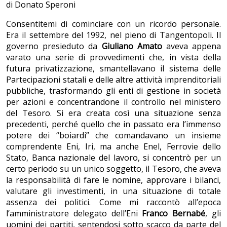
di Donato Speroni
Consentitemi di cominciare con un ricordo personale.
Era il settembre del 1992, nel pieno di Tangentopoli. Il
governo presieduto da
Giuliano Amato
aveva appena
varato una serie di provvedimenti che, in vista della
futura privatizzazione, smantellavano il sistema delle
Partecipazioni statali e delle altre attività imprenditoriali
pubbliche, trasformando gli enti di gestione in società
per azioni e concentrandone il controllo nel ministero
del Tesoro. Si era creata così una situazione senza
precedenti, perché quello che in passato era l’immenso
potere dei “boiardi” che comandavano un insieme
comprendente Eni, Iri, ma anche Enel, Ferrovie dello
Stato, Banca nazionale del lavoro, si concentrò per un
certo periodo su un unico soggetto, il Tesoro, che aveva
la responsabilità di fare le nomine, approvare i bilanci,
valutare gli investimenti, in una situazione di totale
assenza dei politici. Come mi raccontò all’epoca
l’amministratore delegato dell’Eni
Franco Bernabé
, gli
uomini dei partiti, sentendosi sotto scacco da parte del