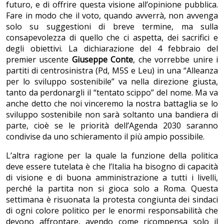
futuro, e di offrire questa visione all’opinione pubblica.
Fare in modo che il voto, quando avverrà, non avvenga
solo su suggestioni di breve termine, ma sulla
consapevolezza di quello che ci aspetta, dei sacrifici e
degli obiettivi. La dichiarazione del 4 febbraio del
premier uscente
Giuseppe Conte
, che vorrebbe unire i
partiti di centrosinistra (Pd, M5S e Leu) in una “Alleanza
per lo sviluppo sostenibile” va nella direzione giusta,
tanto da perdonargli il “tentato scippo” del nome. Ma va
anche detto che noi vinceremo la nostra battaglia se lo
sviluppo sostenibile non sarà soltanto una bandiera di
parte, cioè se le priorità dell’Agenda 2030 saranno
condivise da uno schieramento il più ampio possibile.
L’altra ragione per la quale la funzione della politica
deve essere tutelata è che l’Italia ha bisogno di capacità
di visione e di buona amministrazione a tutti i livelli,
perché la partita non si gioca solo a Roma. Questa
settimana è risuonata la protesta congiunta dei sindaci
di ogni colore politico per le enormi responsabilità che
devono affrontare, avendo come ricompensa solo il