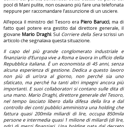
pool di Mani pulite, non osavano più fare una telefonata
neppure per raccomandare l’assunzione di un usciere.
All’epoca il ministro del Tesoro era
Piero Barucci
, ma di
fatto quel potere era gestito dal direttore generale, il
giovane
Mario Draghi
. Sul
Corriere della Sera
scrissi un
articolo che segnalava questa situazione.
Il capo del più grande conglomerato industriale e
finanziario d’Europa vive a Roma e lavora in ufficio della
Repubblica italiana. È un economista di 45 anni, senza
alcuna esperienza di gestione. Dedica a questo lavoro
non più di un’ora al giorno, non perché sia uno
sfaticato, ma perché ha tanti altri impegni ancora più
importanti. E suoi collaboratori si contano sulle dita di
una mano. Mario Draghi, direttore generale del Tesoro,
nel tempo lasciato libero dalla difesa della lira e dal
controllo dei conti pubblici amministra una holding che
fattura quasi 200mila miliardi di lire, occupa 850mila
persone e intermedia quasi 1 milione di miliardi (di lire,
ndr) di mezzi finanziari. Una holding nata dal decreto