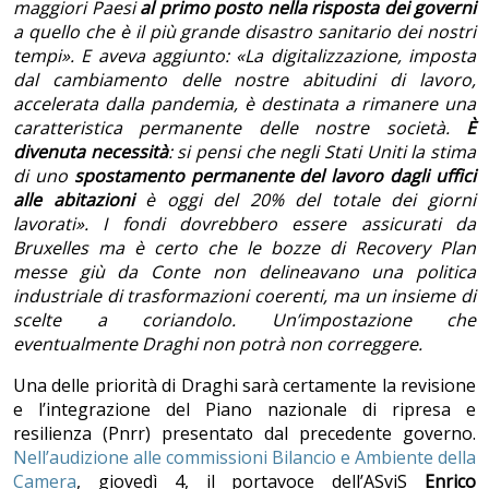
maggiori Paesi
al primo posto nella risposta dei governi
a quello che è il più grande disastro sanitario dei nostri
tempi». E aveva aggiunto: «La digitalizzazione, imposta
dal cambiamento delle nostre abitudini di lavoro,
accelerata dalla pandemia, è destinata a rimanere una
caratteristica permanente delle nostre società.
È
divenuta necessità
: si pensi che negli Stati Uniti la stima
di uno
spostamento permanente del lavoro dagli uffici
alle abitazioni
è oggi del 20% del totale dei giorni
lavorati». I fondi dovrebbero essere assicurati da
Bruxelles ma è certo che le bozze di Recovery Plan
messe giù da Conte non delineavano una politica
industriale di trasformazioni coerenti, ma un insieme di
scelte a coriandolo. Un’impostazione che
eventualmente Draghi non potrà non correggere.
Una delle priorità di Draghi sarà certamente la revisione
e l’integrazione del Piano nazionale di ripresa e
resilienza (Pnrr) presentato dal precedente governo.
Nell’audizione alle commissioni Bilancio e Ambiente della
Camera
, giovedì 4, il portavoce dell’ASviS
Enrico