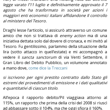
legge varato l’11 luglio e definitivamente approvato il 7
agosto che ha trasformato in società per azioni i
maggiori enti economici italiani affidandone Il controllo
al ministero del Tesoro.
Draghi lesse l’articolo, si assicurò attraverso un comune
amico che non si trattava di
enemy action
ma di una
iniziativa dettata solo dal dovere di cronaca, e mi invitò al
Tesoro. Fu gentilissimo, parlammo della situazione della
lira (sotto attacco in quell’estate) e mi accompagnò a
vedere il
sancta sanctorum
di via Venti Settembre
,
il
Gran Libro del Debito Pubblico, un volumone annotato
a mano dove,
come dice la Treccani
si iscrivono per ogni prestito contratto dallo Stato gli
estremi dei prove­dimenti di emissione e i dati qualitativi
e quantitativi di ciascun
titolo
.
All’epoca il rapporto debito/Pil viaggiava attorno al
115%, un rapporto che prima della crisi del 2008 si riuscì
ad abbassare sotto il 104%, ma che oggi sfiora il 160%.