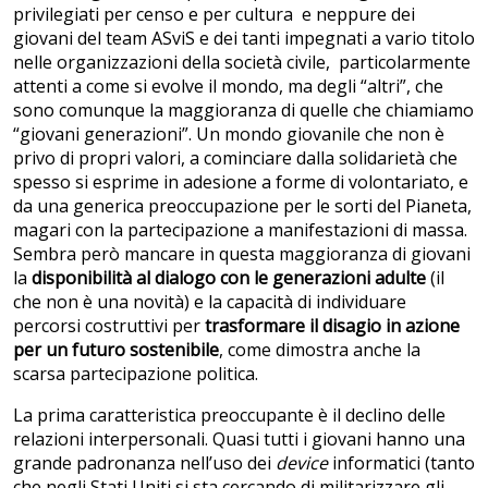
privilegiati per censo e per cultura e neppure dei
giovani del team ASviS e dei tanti impegnati a vario titolo
nelle organizzazioni della società civile, particolarmente
attenti a come si evolve il mondo, ma degli “altri”, che
sono comunque la maggioranza di quelle che chiamiamo
“giovani generazioni”. Un mondo giovanile che non è
privo di propri valori, a cominciare dalla solidarietà che
spesso si esprime in adesione a forme di volontariato, e
da una generica preoccupazione per le sorti del Pianeta,
magari con la partecipazione a manifestazioni di massa.
Sembra però mancare in questa maggioranza di giovani
la
disponibilità al dialogo con le generazioni adulte
(il
che non è una novità) e la capacità di individuare
percorsi costruttivi per
trasformare il disagio in azione
per un futuro sostenibile
, come dimostra anche la
scarsa partecipazione politica.
La prima caratteristica preoccupante è il declino delle
relazioni interpersonali. Quasi tutti i giovani hanno una
grande padronanza nell’uso dei
device
informatici (tanto
che negli Stati Uniti si sta cercando di militarizzare gli