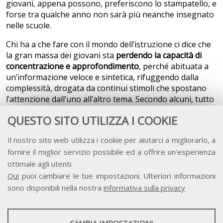
giovani, appena possono, preferiscono lo stampatello, e
forse tra qualche anno non sarà più neanche insegnato
nelle scuole.
Chi ha a che fare con il mondo dell’istruzione ci dice che
la gran massa dei giovani sta
perdendo la capacità di
concentrazione e approfondimento
, perché abituata a
un’informazione veloce e sintetica, rifuggendo dalla
complessità, drogata da continui stimoli che spostano
l’attenzione dall’uno all’altro tema. Secondo alcuni, tutto
il nostro bagaglio secolare è a rischio: non solo la nostra
QUESTO SITO UTILIZZA I COOKIE
cultura sembra ormai obsoleta (quanti giovani
imparano a memoria delle poesie?), ma anche i
Il nostro sito web utilizza i cookie per aiutarci a migliorarlo, a
riferimenti storici diventano fumosi, magari collocando
fornire il miglior servizio possibile ed a offrire un'esperienza
Hitler nella seconda metà del secolo scorso. La
ottimale agli utenti.
mancanza di radici porta anche alla
perdita di percezione
della complessità
: questioni difficili, come il secolare
Qui
puoi cambiare le tue impostazioni. Ulteriori informazioni
conflitto che oppone ebrei e palestinesi, con ragioni e
sono disponibili nella nostra
informativa sulla privacy
torti da entrambe le parti, sembrano potersi risolvere in
facili e faziosi slogan. La stessa cosa accade con
STATISTICHE
riferimento a tematiche ambientali e sociali. In questa