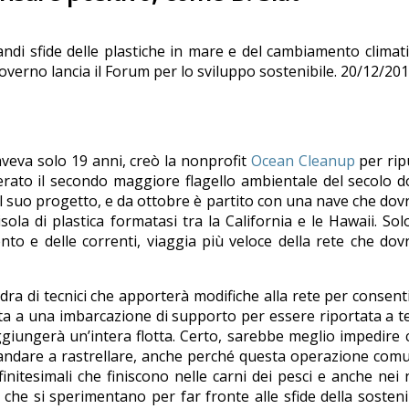
di sfide delle plastiche in mare e del cambiamento climati
 governo lancia il Forum per lo sviluppo sostenibile. 20/12/20
veva solo 19 anni, creò la nonprofit
Ocean Cleanup
per ripu
erato il secondo maggiore flagello ambientale del secolo d
l suo progetto, e da ottobre è partito con una nave che do
isola di plastica formatasi tra la California e le Hawaii. Sol
vento e delle correnti, viaggia più veloce della rete che do
ra di tecnici che apporterà modifiche alla rete per consenti
ta a una imbarcazione di supporto per essere riportata a t
aggiungerà un’intera flotta. Certo, sarebbe meglio impedire 
le andare a rastrellare, anche perché questa operazione co
finitesimali che finiscono nelle carni dei pesci e anche nei 
e si sperimentano per far fronte alle sfide della sostenib