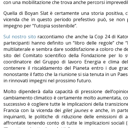
con una mobilitazione che trova anche percorsi imprevedibi
Quella di Boyan Slat è certamente una storia positiva, 
vicenda che in questo periodo prefestivo può, se non p
impegno per “l’utopia sostenibile”.
Sul nostro sito
raccontiamo che anche la Cop 24 di Katow
partecipanti hanno definito un “libro delle regole” che “
multilaterale e sembra dare soddisfazione a coloro che des
sito del Comitato scientifico della Fondazione per lo 
coordinatore del Gruppo di lavoro Energia e clima de
contenere il riscaldamento del Pianeta entro i due gra
nonostante il fatto che la riunione si sia tenuta in un Pa
in rinnovati impegni nel prossimo futuro.
Molto dipenderà dalla capacità di pressione dell’opinion
cambiamento climatico è certamente molto aumentata, com
successivo è cogliere tutte le implicazioni della transizio
Francia con la vicenda dei
gilet jaunes
e anche, in parte,
inquinanti, le politiche di riduzione delle emissioni 
affrontate tenendo conto di tutte le implicazioni sociali 