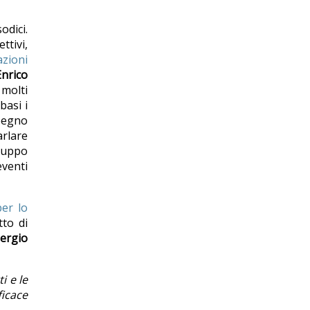
odici.
ttivi,
azioni
nrico
 molti
basi i
mpegno
arlare
iluppo
venti
er lo
tto di
ergio
i e le
ficace