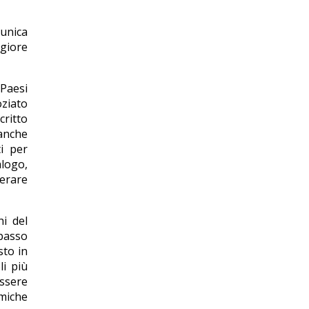
’unica
giore
 Paesi
oziato
critto
anche
i per
alogo,
perare
hi del
 passo
sto in
li più
essere
omiche