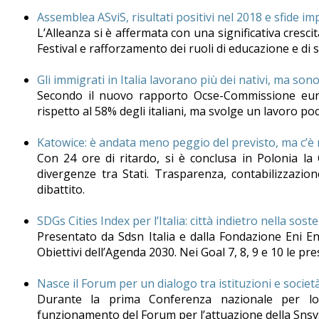
Assemblea ASviS, risultati positivi nel 2018 e sfide im
L’Alleanza si è affermata con una significativa crescit
Festival e rafforzamento dei ruoli di educazione e di 
Gli immigrati in Italia lavorano più dei nativi, ma son
Secondo il nuovo rapporto Ocse-Commissione europ
rispetto al 58% degli italiani, ma svolge un lavoro poc
Katowice: è andata meno peggio del previsto, ma c’è 
Con 24 ore di ritardo, si è conclusa in Polonia la
divergenze tra Stati. Trasparenza, contabilizzazion
dibattito.
SDGs Cities Index per l’Italia: città indietro nella soste
Presentato da Sdsn Italia e dalla Fondazione Eni En
Obiettivi dell’Agenda 2030. Nei Goal 7, 8, 9 e 10 le pr
Nasce il Forum per un dialogo tra istituzioni e societ
Durante la prima Conferenza nazionale per lo
funzionamento del Forum per l’attuazione della Snsvs 