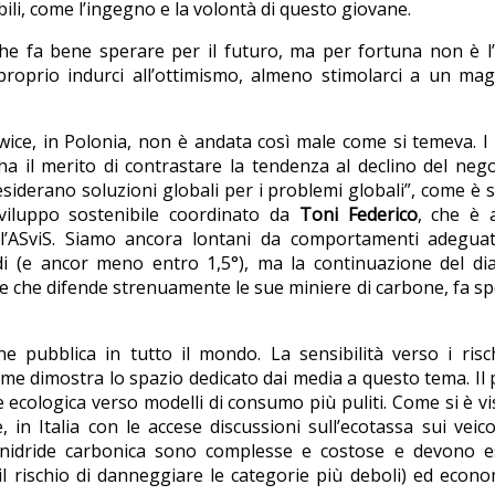
li, come l’ingegno e la volontà di questo giovane.
che fa bene sperare per il futuro, ma per fortuna non è l
roprio indurci all’ottimismo, almeno stimolarci a un mag
ice, in Polonia, non è andata così male come si temeva. I
ha il merito di contrastare la tendenza al declino del neg
iderano soluzioni globali per i problemi globali”, come è s
sviluppo sostenibile coordinato da
Toni Federico
, che è 
ll’ASviS. Siamo ancora lontani da comportamenti adeguat
di (e ancor meno entro 1,5°), ma la continuazione del di
ese che difende strenuamente le sue miniere di carbone, fa s
e pubblica in tutto il mondo. La sensibilità verso i risc
e dimostra lo spazio dedicato dai media a questo tema. Il
ne ecologica verso modelli di consumo più puliti. Come si è vi
 in Italia con le accese discussioni sull’ecotassa sui veico
di anidride carbonica sono complesse e costose e devono 
(il rischio di danneggiare le categorie più deboli) ed econ