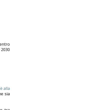
centro
a 2030
è alla
he sia