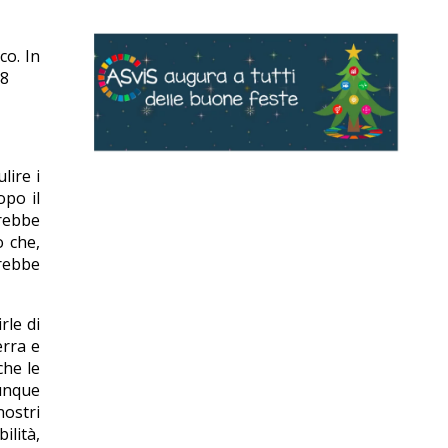
co. In
18
lire i
opo il
vrebbe
o che,
vrebbe
rle di
erra e
che le
munque
nostri
ilità,