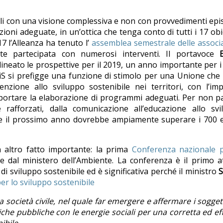
arli con una visione complessiva e non con provvedimenti epis
ioni adeguate, in un’ottica che tenga conto di tutti i 17 obie
7 l’Alleanza ha tenuto l’
assemblea semestrale delle associ
e partecipata con numerosi interventi. Il portavoce
E
elineato le prospettive per il 2019, un anno importante per i
iS si prefigge una funzione di stimolo per una Unione che 
enzione allo sviluppo sostenibile nei territori, con l’i
pportare la elaborazione di programmi adeguati. Per non p
e rafforzati, dalla comunicazione all’educazione allo sv
he il prossimo anno dovrebbe ampiamente superare i 700 e
 altro fatto importante: la prima
Conferenza nazionale p
e dal ministero dell’Ambiente. La conferenza è il primo a
i sviluppo sostenibile ed è significativa perché il ministro
S
r lo sviluppo sostenibile
a società civile, nel quale far emergere e affermare i soggett
itiche pubbliche con le energie sociali per una corretta ed ef