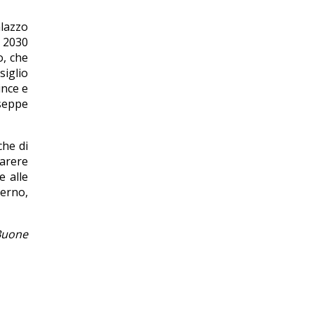
alazzo
a 2030
o, che
siglio
ince e
useppe
che di
arere
e alle
verno,
 Buone