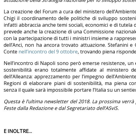
attuazione della Strategia nazionale per lo sviluppo sosten
La creazione del Forum a cura del ministero dell’Ambiente
Chigi il coordinamento delle politiche di sviluppo sosten
infatti abbraccia anche temi sociali, economici e di tutela 
prevede anche la creazione di una Commissione nazionale 
con la partecipazione di tutti i ministri insieme a rappres
dell’Anci, non ha ancora trovato attuazione. Stefanini e 
Conte
nell’incontro del 9 ottobre
, trovando piena rispond
Nell’incontro di Napoli sono però emerse resistenze, un e
sostenibilità erano totalmente affidate al ministero d
dell’Alleanza: apprezzamento per l’impegno dell’Ambiente, 
Regioni di elaborare piani di sostenibilità, ma piena co
senza il quale sarà impossibile portare l’Italia su un sentier
Questa è l’ultima newsletter del 2018. La prossima verrà p
Feste dalla Redazione e dal Segretariato dell’ASviS.
E INOLTRE…