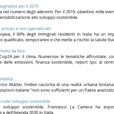
pegnative per il 2019
a nel numero degli aderenti. Per il 2019, obiettivo mille even
sensibilizzazione allo sviluppo sostenibile.
o precari e non specializzati
ea, il 60% degli immigrati residenti in Italia ha un imp
o qualificato, temporaneo e che mette a rischio la salute fisi
molto da fare
 Cop24 per il clima. Numerose le tematiche affrontate, c
e delle emissioni, finanza sostenibile, report Ipcc al cent
nibilità
rico Mattei, l’indice racconta di una realtà urbana lontana
estazioni italiane “non sono sufficienti per un Paese avanzato
à sullo sviluppo sostenibile
 sviluppo sostenibile, Francesco La Camera ha espos
e dell’Agenda 2030 in Italia.