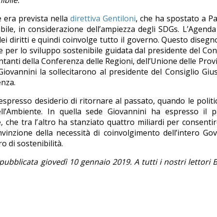
ibile.
 era prevista nella
direttiva Gentiloni
, che ha spostato a P
ibile, in considerazione dell’ampiezza degli SDGs. L’Agend
dei diritti e quindi coinvolge tutto il governo. Questo disegn
per lo sviluppo sostenibile guidata dal presidente del Con
entanti della Conferenza delle Regioni, dell’Unione delle Prov
Giovannini la sollecitarono al presidente del Consiglio Gi
enza.
spresso desiderio di ritornare al passato, quando le politi
ell’Ambiente. In quella sede Giovannini ha espresso il p
che tra l’altro ha stanziato quattro miliardi per consentir
nvinzione della necessità di coinvolgimento dell’intero Go
o di sostenibilità.
ubblicata giovedì 10 gennaio 2019. A tutti i nostri lettori