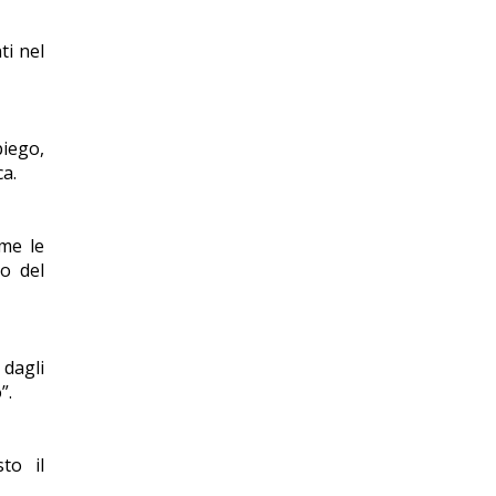
ti nel
iego,
ca.
ome le
ro del
 dagli
”.
to il