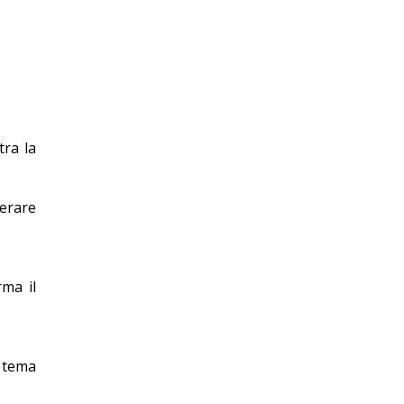
tra la
derare
rma il
l tema