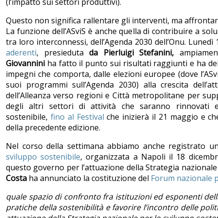
(l’impatto sui settori produttivi).
Questo non significa rallentare gli interventi, ma affront
La funzione dell’ASviS è anche quella di contribuire a soluz
tra loro interconnessi, dell’Agenda 2030 dell’Onu. Lunedì 1
aderenti
, presieduta
da Pierluigi Stefanini,
ampiament
Giovannini
ha fatto il punto sui risultati raggiunti e ha d
impegni che comporta, dalle elezioni europee (dove l’ASv
suoi programmi sull’Agenda 2030) alla crescita dell’att
dell’Alleanza verso regioni e Città metropolitane per su
degli altri settori di attività che saranno rinnovati 
sostenibile,
fino al Festival
che inizierà il 21 maggio e c
della precedente edizione.
Nel corso della settimana abbiamo anche registrato un
sviluppo sostenibile
, organizzata a Napoli il 18 dicembr
questo governo per l’attuazione della Strategia nazionale d
Costa
ha annunciato la costituzione del
Forum nazionale pe
quale spazio di confronto fra istituzioni ed esponenti dell
pratiche della sostenibilità e favorire l’incontro delle pol