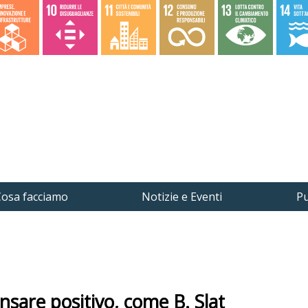
osa facciamo
Notizie e Eventi
Pu
re positivo, come B. Slat