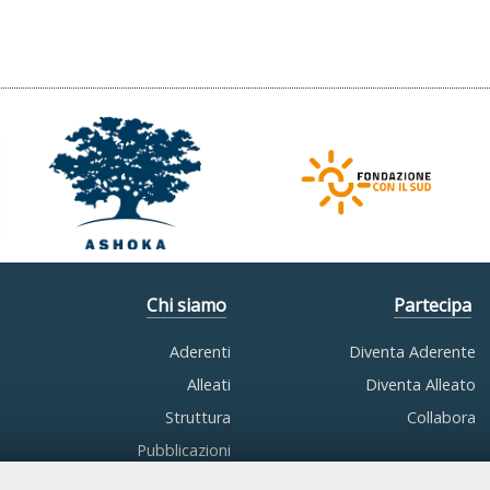
Chi siamo
Partecipa
Aderenti
Diventa Aderente
Alleati
Diventa Alleato
Struttura
Collabora
Pubblicazioni