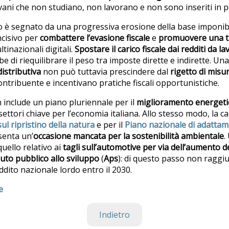
vani che non studiano, non lavorano e non sono inseriti in p
ano è segnato da una progressiva erosione della base imponibi
ncisivo per
combattere l’evasione fiscale
e
promuovere una t
tinazionali digitali.
Spostare il carico fiscale dai redditi da l
 di riequilibrare il peso tra imposte dirette e indirette. Un
distributiva
non può tuttavia prescindere dal
rigetto di misu
ontribuente e incentivano pratiche fiscali opportunistiche.
on include un piano pluriennale per il
miglioramento energetico
 settori chiave per l’economia italiana. Allo stesso modo, la ca
l ripristino della natura
e per il
Piano nazionale di adatta
senta un’
occasione mancata per la sostenibilità ambientale
.
uello relativo ai
tagli sull’automotive per via dell’aumento de
iuto pubblico allo sviluppo
(
Aps
): di questo passo non raggi
ddito nazionale lordo entro il 2030.
e
Indietro