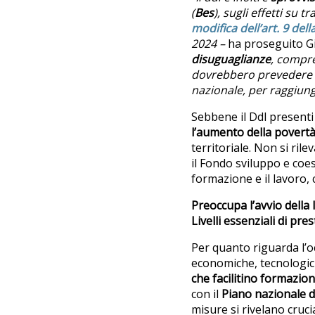
(
Bes
), sugli effetti su t
modifica dell’art. 9 del
2024 –
ha proseguito G
disuguaglianze
, compre
dovrebbero prevedere co
nazionale, per raggiunge
Sebbene il Ddl present
l’aumento della povert
territoriale. Non si rile
il Fondo sviluppo e coe
formazione e il lavoro, 
Preoccupa l’avvio della
Livelli essenziali di pre
Per quanto riguarda l’o
economiche, tecnologic
che facilitino formazion
con il
Piano nazionale di
misure si rivelano cruci