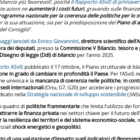
 bilancio più favorevoli’, poiché il
Rapporto ASviS di primaver
te azioni ne
aumenterà i costi futuri
, gravando sulle finanze
rogramma nazionale per la coerenza delle politiche per lo s
r la sua attuazione, sia per la predisposizione del
Piano di 
del Consiglio
”.
aggi lanciati da Enrico Giovannini
,
direttore scientifico dell’
ra dei deputati
, presso la
Commissione V Bilancio
,
tesoro e
Disegno di legge (Ddl) di bilancio
per l’anno 2025.
rto ASviS
pubblicato il 17 ottobre, il Piano strutturale di bi
one in grado di cambiare in profondità il Paese
. Per l’ASviS 
one univoca e la
mancanza di coerenza nelle politiche
,
in cont
sedi internazionali
(Onu, G7, G20) per accelerare i progressi
dicato nella
Strategia nazionale di sviluppo sostenibile
(
SNS
un quadro di
politiche frammentarie
che limita l’utilizzo dei fo
attrarre la finanza privata
nei settori chiave per il futuro del
la resilienza dei territori e del sistema economico-sociale
, 
ziali
shock energetici e geopolitici
.
to di una valutazione d’impatto sugli indicatori di Benesser