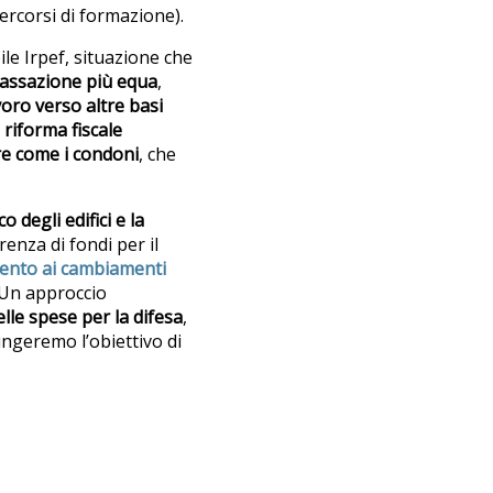
ercorsi di formazione).
le Irpef, situazione che
assazione più equa
,
avoro verso altre basi
a
riforma fiscale
re come i condoni
, che
 degli edifici e la
renza di fondi per il
mento ai cambiamenti
 Un approccio
lle spese per la difesa
,
ungeremo l’obiettivo di