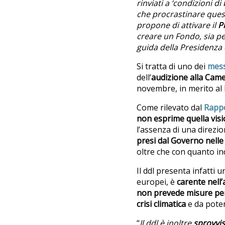
rinviati a ‘condizioni di
che procrastinare ques
propone di attivare il
P
creare un Fondo, sia pe
guida della Presidenza 
Si tratta di uno dei
mess
dell’
audizione alla Came
novembre, in merito al
Come rilevato dal
Rappo
non esprime quella visi
l’assenza di una direzi
presi dal Governo nelle 
oltre che con quanto in
Il ddl presenta infatti 
europei, è
carente nell’
non prevede misure per 
crisi climatica
e da poten
“
Il ddl è inoltre
sprovvis