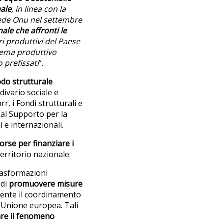
nale
, in linea con la
 sede Onu nel settembre
ale che affronti le
ri produttivi del Paese
stema produttivo
 prefissati
”.
do strutturale
 divario sociale e
rr, i Fondi strutturali e
al Supporto per la
 e internazionali.
orse per finanziare i
 territorio nazionale.
rasformazioni
 di
promuovere misure
ente il coordinamento
’Unione europea. Tali
are il fenomeno