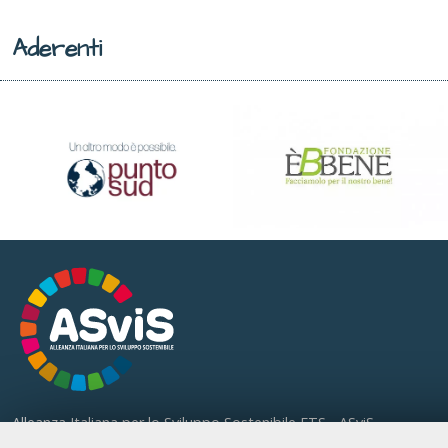
Aderenti
Alleanza Italiana per lo Sviluppo Sostenibile ETS - ASviS
Via Farini 17, 00185 Roma