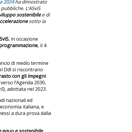
a 2024
ha dimostrato
 pubbliche. L’ASviS
viluppo sostenibile
e di
accelerazione
sotto la
ASviS
, in occasione
 programmazione
, il 4
lancio di medio termine
nel Ddl si riscontrano
rasto con gli impegni
 verso l’Agenda 2030,
vS
), adottata nel 2023.
ndi nazionali ed
l’economia italiana, e
messi a dura prova dalla
e equo e sostenibile