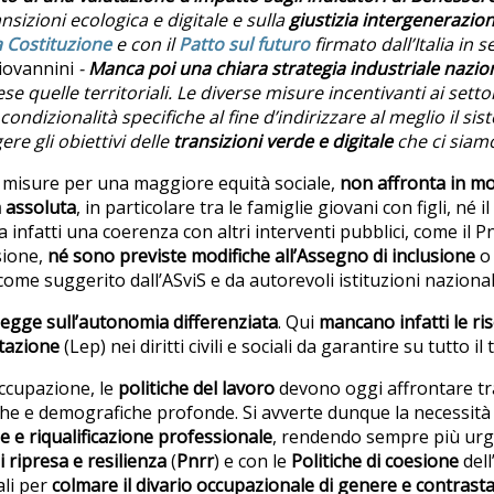
ransizioni ecologica e digitale e sulla
giustizia intergenerazio
la Costituzione
e con il
Patto sul futuro
firmato dall’Italia in
iovannini
-
Manca poi una chiara strategia industriale nazion
se quelle territoriali. Le diverse misure incentivanti ai setto
ndizionalità specifiche al fine d’indirizzare al meglio il si
re gli obiettivi delle
transizioni verde e digitale
che ci siamo
i misure per una maggiore equità sociale,
non affronta in mo
à assoluta
, in particolare tra le famiglie giovani con figli, né il
va infatti una coerenza con altri interventi pubblici, come il Pn
sione,
né sono previste modifiche all’
Assegno di inclusione
o 
come suggerito dall’ASviS e da autorevoli istituzioni nazionali
 legge sull’autonomia differenziata
. Qui
mancano infatti le ris
stazione
(Lep) nei diritti civili e sociali da garantire su tutto il
ccupazione, le
politiche del lavoro
devono oggi affrontare t
he e demografiche profonde. Si avverte dunque la necessità
e e riqualificazione professionale
, rendendo sempre più urg
 ripresa e resilienza
(
Pnrr
) e con le
Politiche di coesione
dell
ali per
colmare il divario occupazionale di genere e contrast