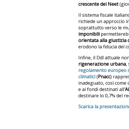
crescente dei
Neet
(gio
Il sistema fiscale itali
richiede un approccio i
soprattutto verso le mul
imponibili
permetterebbe
orientata alla giustizia 
erodono la fiducia del c
Infine, il Ddl attuale n
rigenerazione urbana
,
regolamento europeo su
climatici
(
Pnacc
) rappre
inadeguato, così come q
e ai fondi destinati all’
A
destinare lo 0,7% del re
Scarica la presentazion