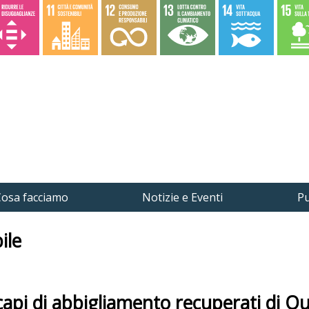
osa facciamo
Notizie e Eventi
Pu
ile
 capi di abbigliamento recuperati di Qu