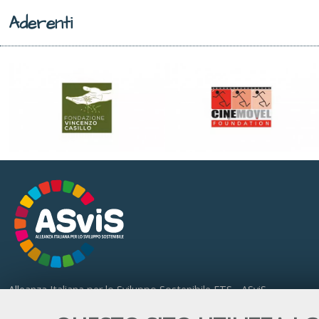
Aderenti
Alleanza Italiana per lo Sviluppo Sostenibile ETS - ASviS
Via Farini 17, 00185 Roma