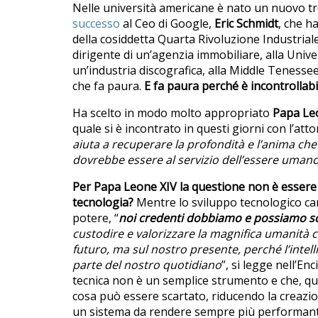
Nelle università americane è nato un nuovo tren
successo
al Ceo di Google,
Eric Schmidt
, che h
della cosiddetta Quarta Rivoluzione Industriale,
dirigente di un’agenzia immobiliare, alla Unive
un’industria discografica, alla Middle Tenessee 
che fa paura.
E
fa paura perché è incontrollabi
Ha scelto in modo molto appropriato
Papa Le
quale si è incontrato in questi giorni con l’att
aiuta a recuperare la profondità e l’anima che 
dovrebbe essere al servizio dell’essere umano,
Per Papa Leone XIV la questione non è essere f
tecnologia?
Mentre lo sviluppo tecnologico cam
potere, “
noi credenti dobbiamo e possiamo sce
custodire e valorizzare la magnifica umanità ch
futuro, ma sul nostro presente, perché l’intell
parte del nostro quotidiano
”, si legge nell’En
tecnica non è un semplice strumento e che, quan
cosa può essere scartato, riducendo la creazi
un sistema da rendere sempre più performant