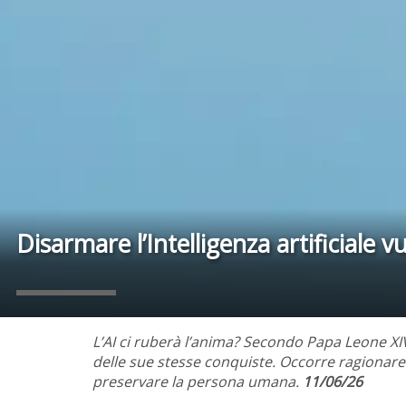
Disarmare l’Intelligenza artificiale v
L’AI ci ruberà l’anima? Secondo Papa Leone XIV
delle sue stesse conquiste. Occorre ragionare s
preservare la persona umana.
11/06/26