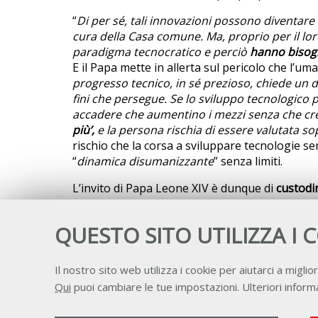
“
Di per sé, tali innovazioni possono diventare
cura della Casa comune. Ma, proprio per il lo
paradigma tecnocratico e perciò
hanno bisogn
E il Papa mette in allerta sul pericolo che l’um
progresso tecnico, in sé prezioso, chiede un d
fini che persegue. Se lo sviluppo tecnologico
accadere che aumentino i mezzi senza che cre
più’,
e la persona rischia di essere valutata so
rischio che la corsa a sviluppare tecnologie se
“
dinamica disumanizzante
” senza limiti.
L’invito di Papa Leone XIV è dunque di
custodi
umana, con la sua coscienza e la sua libertà, a
responsabilità l’uso e i limiti. Serve dunque “
un
QUESTO SITO UTILIZZA I 
poter “
disamare l’AI
”: “
disarmare non significa
l’umano
”. Un impegno che la Santa Sede semb
articolata,
come dimostra
la creazione della nu
Il nostro sito web utilizza i cookie per aiutarci a miglior
artificiale, che faciliterà lo scambio di informaz
Qui
puoi cambiare le tue impostazioni. Ulteriori informa
all’interno” del Vaticano stesso.