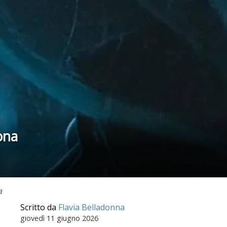
sona
a
Scritto da
Flavia Belladonna
giovedì
11 giugno 2026