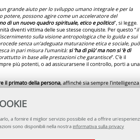
 un grande aiuto per lo sviluppo umano integrale e per la
ro potere, possono agire come un acceleratore del
o di un nuovo quadro spirituale, etico e politico
”, si legge.
anità diventi vittima delle sue stesse conquiste. Per questo “
il
iscernimento sulla visione antropologica che lo guida e sui
 procede senza un’adeguata maturazione etica e sociale, può
sca in pari misura l’umanità:
si ‘ha di più’ ma non si ‘è di
prattutto in base alle prestazioni che garantisce
”. C’è il
mpre più potenti, o ad assicurarsene il controllo, porti a una
re il primato della persona
, affinché sia sempre l’intelligenza
 guidare le innovazioni tecniche e a stabilirne con
 approccio sobrio e vigile
” dell’Intelligenza artificiale, per
COOKIE
 rinunciare alla tecnologia, ma impedirle di dominare
ra intenzionata a perseguire con una strategia ampia e
ova Commissione interdicasteriale sull’intelligenza
arlo, a fornire il miglior servizio possibile ed a offrire un'esperienz
ioni e progetti sull’AI, “comprese le politiche del suo utilizzo
zioni sono disponibili nella nostra
informativa sulla privacy