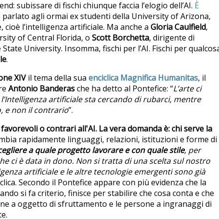
d: subissare di fischi chiunque faccia l’elogio dell’AI.
È
a parlato agli ormai ex studenti della University of Arizona,
 cioè l’intelligenza artificiale. Ma anche a
Gloria Caulfield
,
rsity of Central Florida, o
Scott Borchetta
, dirigente di
State University. Insomma, fischi per l’AI. Fischi per qualcos
le
.
one XIV
il tema della sua
enciclica Magnifica Humanitas
, il
ore
Antonio Banderas
che ha detto al Pontefice: “
L’arte ci
l’Intelligenza artificiale sta cercando di rubarci, mentre
 e non il contrario
”.
avorevoli o contrari all'AI. La vera domanda è:
chi serve la
bia rapidamente linguaggi, relazioni, istituzioni e forme di
gliere a quale progetto lavorare e con quale stile
, per
e ci è data in dono. Non si tratta di una scelta sul nostro
igenza artificiale e le altre tecnologie emergenti sono già
ciclica. Secondo il Pontefice appare con più evidenza che la
do si fa criterio, finisce per stabilire che cosa conta e che
one a oggetto di sfruttamento e le persone a ingranaggi di
e.