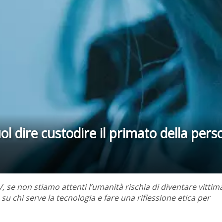
uol dire custodire il primato della per
, se non stiamo attenti l’umanità rischia di diventare vittim
u chi serve la tecnologia e fare una riflessione etica per