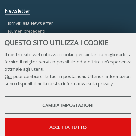
Newsletter
Iscriviti alla Newsletter
Numeri precedenti
QUESTO SITO UTILIZZA I COOKIE
Area Riservata
Il nostro sito web utilizza i cookie per aiutarci a migliorarlo, a
fornire il miglior servizio possibile ed a offrire un'esperienza
Accesso Aderenti
ottimale agli utenti.
Accesso Consulta
Qui
puoi cambiare le tue impostazioni. Ulteriori informazioni
Accesso Team
sono disponibili nella nostra
informativa sulla privacy
STATISTICHE
CAMBIA IMPOSTAZIONI
Strumenti statistici che raccolgono dati anonimi sull'utilizzo e la
funzionalità del sito web.
Contatti
Privacy
Trasparenza
Credits
Mostra maggiori informazioni
ACCETTA TUTTO