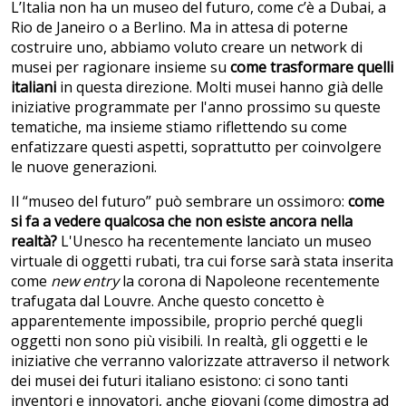
L’Italia non ha un museo del futuro, come c’è a Dubai, a
Rio de Janeiro o a Berlino. Ma in attesa di poterne
costruire uno, abbiamo voluto creare un network di
musei per ragionare insieme su
come trasformare quelli
italiani
in questa direzione. Molti musei hanno già delle
iniziative programmate per l'anno prossimo su queste
tematiche, ma insieme stiamo riflettendo su come
enfatizzare questi aspetti, soprattutto per coinvolgere
le nuove generazioni.
Il “museo del futuro” può sembrare un ossimoro:
come
si fa a vedere qualcosa che non esiste ancora nella
realtà?
L'Unesco ha recentemente lanciato un museo
virtuale di oggetti rubati, tra cui forse sarà stata inserita
come
new entry
la corona di Napoleone recentemente
trafugata dal Louvre. Anche questo concetto è
apparentemente impossibile, proprio perché quegli
oggetti non sono più visibili. In realtà, gli oggetti e le
iniziative che verranno valorizzate attraverso il network
dei musei dei futuri italiano esistono: ci sono tanti
inventori e innovatori, anche giovani (come dimostra ad